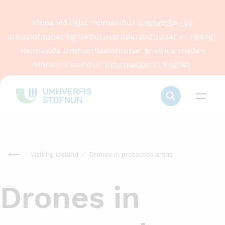
Vinna við nýjar heimasíður
Umhverfis- og
orkustofnunar
og
Náttúruverndarstofnunar
er í gangi.
Heimasíða Umhverfisstofnunar er virk á meðan
vinnunni stendur.
Information in English
Visiting Iceland
Drones in protected areas
Drones in