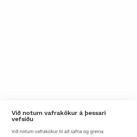
Við notum vafrakökur á þessari
vefsíðu
Styttu þér leið
Við notum vafrakökur til að safna og greina