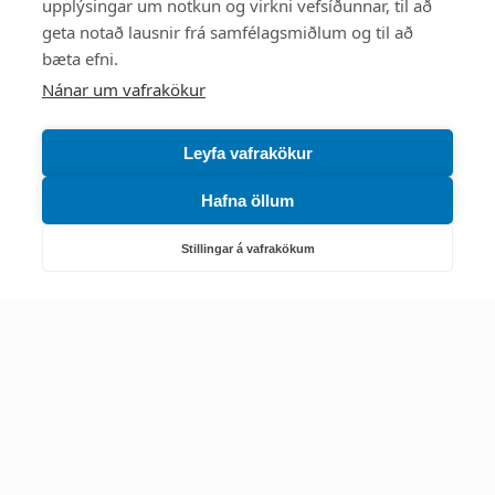
upplýsingar um notkun og virkni vefsíðunnar, til að
Mest skoðað
geta notað lausnir frá samfélagsmiðlum og til að
bæta efni.
Starfsstöðvar
Nánar um vafrakökur
Leyfa vafrakökur
Hafna öllum
Náttúruverndarstofnun
Veiðimál, friðlýst svæði, landvarsla og náttúruvernd
Stillingar á vafrakökum
Netfang: nattura@nattura.is
Sími: 55 66 800
Umhverfis- og orkustofnun
Efnamál, eftirlit, haf- og vatnsmál, hringrásarhagkerfi, leyfi,
loftgæði, loftslagsmál og orkuskipti
▶ Hafa samband
Sími: 569 6000