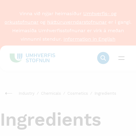
Vinna við nýjar heimasíður
Umhverfis- og
orkustofnunar
og
Náttúruverndarstofnunar
er í gangi.
Heimasíða Umhverfisstofnunar er virk á meðan
vinnunni stendur.
Information in English
Industry
Chemicals
Cosmetics
Ingredients
Ingredients