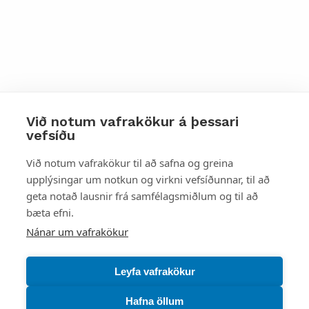
Við notum vafrakökur á þessari
vefsíðu
Styttu þér leið
Við notum vafrakökur til að safna og greina
upplýsingar um notkun og virkni vefsíðunnar, til að
Mest skoðað
geta notað lausnir frá samfélagsmiðlum og til að
bæta efni.
Starfsstöðvar
Nánar um vafrakökur
Leyfa vafrakökur
Hafna öllum
Náttúruverndarstofnun