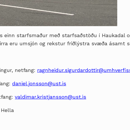
ss einn starfsmaður með starfsaðstöðu í Haukadal og
irra eru umsjón og rekstur friðlýstra svæða ásamt 
ingur, netfang:
ragnheidur.sigurdardottir@umhverfis
fang:
daniel.jonsson@ust.is
tfang:
valdimar.kristjansson@ust.is
 Hella