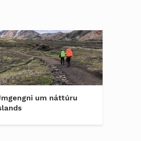
mgengni um náttúru
slands