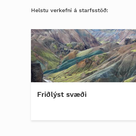
Helstu verkefni á starfsstöð:
Friðlýst svæði