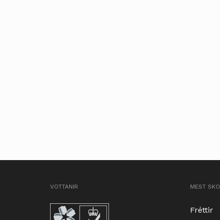
VOTTANIR
MEST SK
Fréttir