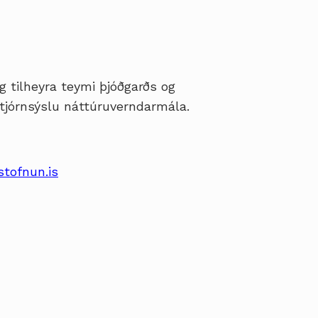
 tilheyra teymi þjóðgarðs og
stjórnsýslu náttúruverndarmála.
stofnun.is