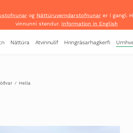
ustofnunar
og
Náttúruverndarstofnunar
er í gangi. 
vinnunni stendur.
Information in English
tn
Náttúra
Atvinnulíf
Hringrásarhagkerfi
Umhve
töðvar
Hella