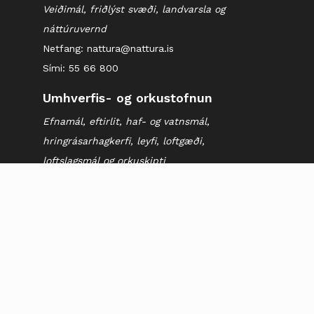
Veiðimál, friðlýst svæði, landvarsla og
náttúruvernd
Netfang: nattura@nattura.is
Sími: 55 66 800
Umhverfis- og orkustofnun
Efnamál, eftirlit, haf- og vatnsmál,
hringrásarhagkerfi, leyfi, loftgæði,
loftslagsmál og orkuskipti
▶ Hafa samband
Sími: 569 6000