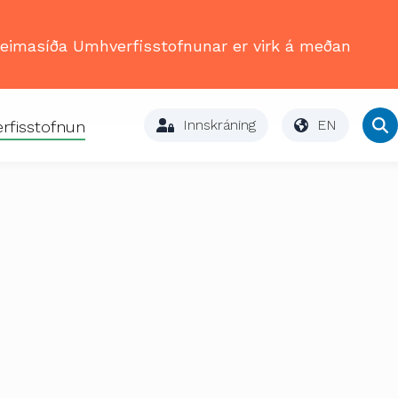
Heimasíða Umhverfisstofnunar er virk á meðan
Innskráning
EN
rfisstofnun