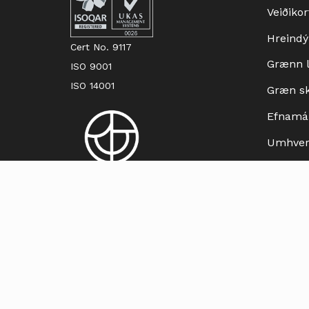
Veiðikor
Hreindý
Cert No. 9117
Grænn lí
ISO 9001
ISO 14001
Græn skr
Efnamá
Umhverf