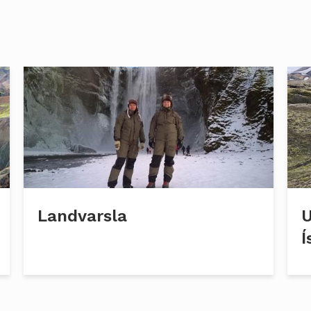
Landvarsla
U
Í