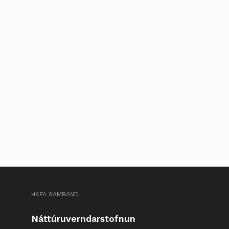
HAFA SAMBAND
Náttúruverndarstofnun