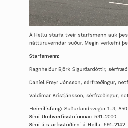
Á Hellu starfa tveir starfsmenn auk þe
náttúruverndar suður. Megin verkefni þe
Starfsmenn:
Ragnheiður Björk Sigurðardóttir
, sérfræð
Daníel Freyr Jónsson, sérfræðingur, net
Valdimar Kristjánsson, sérfræðingur, ne
Heimilisfang:
Suðurlandsvegur 1-3, 850
Sími Umhverfisstofnunar:
591-2000
Sími á starfsstöðinni á Hellu
: 591-2142