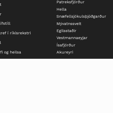
Patreksfjörður
t
Hella
r
Snæfellsjökulsþjóðgarður
fstíll
Mývatnssveit
Egilsstaðir
ef í ríkisrekstri
Vestmannaeyjar
l
Ísafjörður
i og heilsa
Akureyri