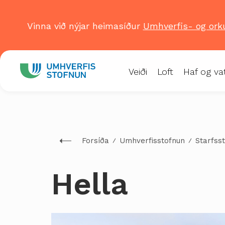
Vinna við nýjar heimasíður
Umhverfis- og ork
Veiði
Loft
Haf og va
Forsíða
Umhverfisstofnun
Starfss
Hella