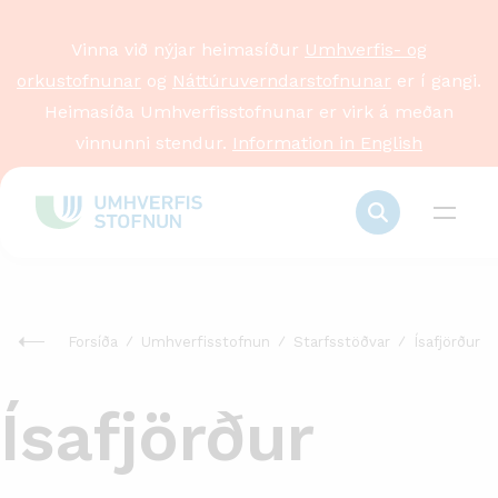
Vinna við nýjar heimasíður
Umhverfis- og
orkustofnunar
og
Náttúruverndarstofnunar
er í gangi.
Heimasíða Umhverfisstofnunar er virk á meðan
vinnunni stendur.
Information in English
Forsíða
Umhverfisstofnun
Starfsstöðvar
Ísafjörður
Ísafjörður