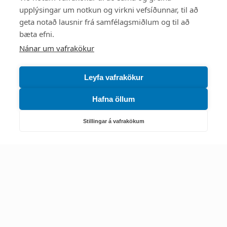
upplýsingar um notkun og virkni vefsíðunnar, til að
Mest skoðað
geta notað lausnir frá samfélagsmiðlum og til að
bæta efni.
Starfsstöðvar
Nánar um vafrakökur
Leyfa vafrakökur
Hafna öllum
Náttúruverndarstofnun
Veiðimál, friðlýst svæði, landvarsla og náttúruvernd
Stillingar á vafrakökum
Netfang: nattura@nattura.is
Sími: 55 66 800
Umhverfis- og orkustofnun
Efnamál, eftirlit, haf- og vatnsmál, hringrásarhagkerfi, leyfi,
loftgæði, loftslagsmál og orkuskipti
▶ Hafa samband