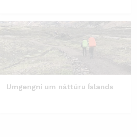
Umgengni um náttúru Íslands