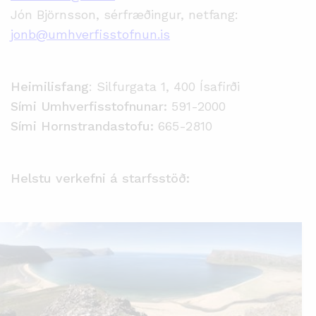
Jón Björnsson, sérfræðingur, netfang:
jonb@umhverfisstofnun.is
Heimilisfang
: Silfurgata 1, 400 Ísafirði
Sími Umhverfisstofnunar:
591-2000
Sími Hornstrandastofu:
665-2810
Helstu verkefni á starfsstöð: