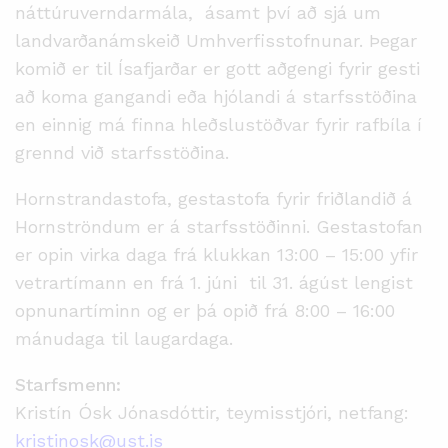
náttúruverndarmála, ásamt því að sjá um
landvarðanámskeið Umhverfisstofnunar. Þegar
komið er til Ísafjarðar er gott aðgengi fyrir gesti
að koma gangandi eða hjólandi á starfsstöðina
en einnig má finna hleðslustöðvar fyrir rafbíla í
grennd við starfsstöðina.
Hornstrandastofa, gestastofa fyrir friðlandið á
Hornströndum er á starfsstöðinni. Gestastofan
er opin virka daga frá klukkan 13:00 – 15:00 yfir
vetrartímann en frá 1. júni til 31. ágúst lengist
opnunartíminn og er þá opið frá 8:00 – 16:00
mánudaga til laugardaga.
Starfsmenn:
Kristín Ósk Jónasdóttir, teymisstjóri, netfang:
kristinosk@ust.is