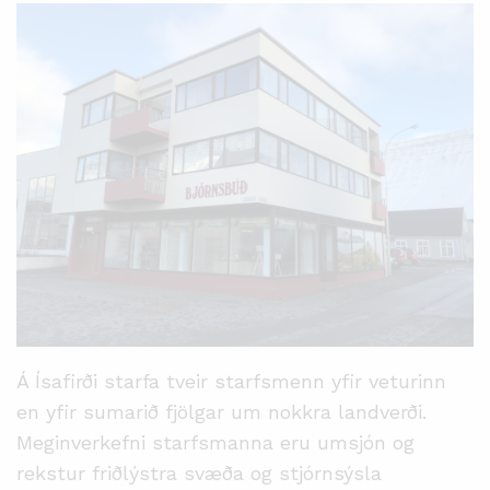
Á Ísafirði starfa tveir starfsmenn yfir veturinn
en yfir sumarið fjölgar um nokkra landverði.
Meginverkefni starfsmanna eru umsjón og
rekstur friðlýstra svæða og stjórnsýsla