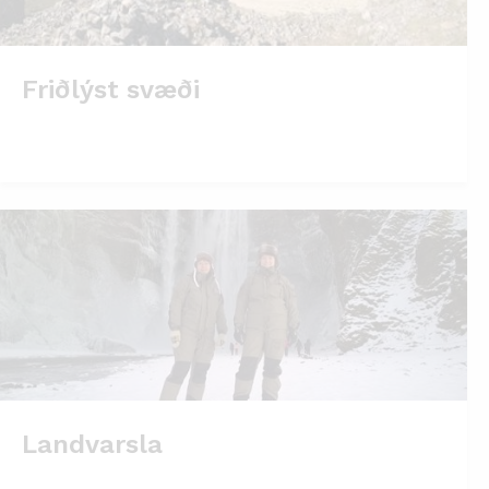
Friðlýst svæði
Landvarsla