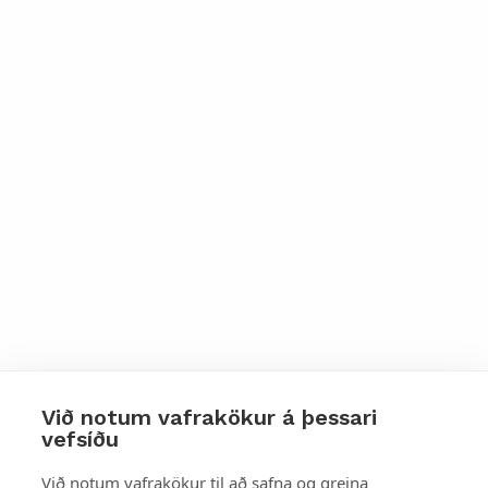
Við notum vafrakökur á þessari
vefsíðu
Styttu þér leið
Við notum vafrakökur til að safna og greina