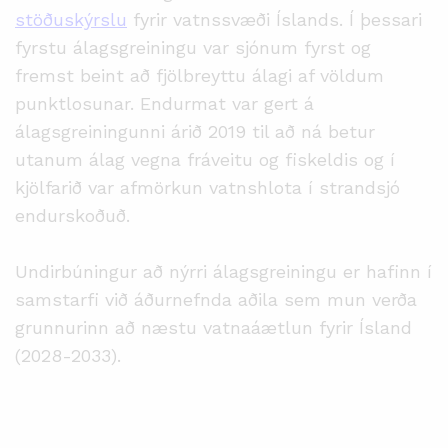
stöðuskýrslu
fyrir vatnssvæði Íslands. Í þessari
fyrstu álagsgreiningu var sjónum fyrst og
fremst beint að fjölbreyttu álagi af völdum
punktlosunar. Endurmat var gert á
álagsgreiningunni árið 2019 til að ná betur
utanum álag vegna fráveitu og fiskeldis og í
kjölfarið var afmörkun vatnshlota í strandsjó
endurskoðuð.
Undirbúningur að nýrri álagsgreiningu er hafinn í
samstarfi við áðurnefnda aðila sem mun verða
grunnurinn að næstu vatnaáætlun fyrir Ísland
(2028-2033).