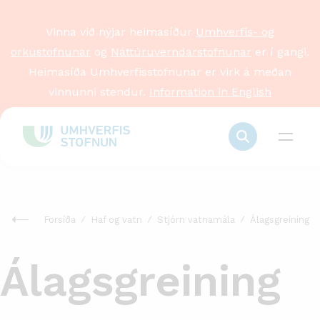
Vinna við nýjar heimasíður
Umhverfis- og
orkustofnunar
og
Náttúruverndarstofnunar
er í gangi.
Heimasíða Umhverfisstofnunar er virk á meðan
vinnunni stendur.
Information in English
Forsíða
Haf og vatn
Stjórn vatnamála
Álagsgreining
Álagsgreining