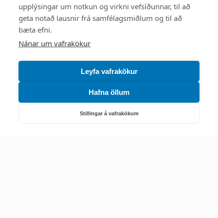
upplýsingar um notkun og virkni vefsíðunnar, til að
Mest skoðað
geta notað lausnir frá samfélagsmiðlum og til að
bæta efni.
Starfsstöðvar
Nánar um vafrakökur
Leyfa vafrakökur
Hafna öllum
Náttúruverndarstofnun
Veiðimál, friðlýst svæði, landvarsla og náttúruvernd
Stillingar á vafrakökum
Netfang: nattura@nattura.is
Sími: 55 66 800
Umhverfis- og orkustofnun
Efnamál, eftirlit, haf- og vatnsmál, hringrásarhagkerfi, leyfi,
loftgæði, loftslagsmál og orkuskipti
▶ Hafa samband