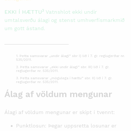
3
EKKI Í HÆTTU
Vatnshlot ekki undir
umtalsverðu álagi og stenst umhverfismarkmið
um gott ástand.
______________________
1. Þetta samsvarar „undir álagi“ sbr I) lið í 7. gr. reglugerðar nr.
535/2011.
2. Þetta samsvarar „ekki undir álagi“ sbr. III) lið í 7. gr.
reglugerðar nr. 535/2011.
3. Þetta samsvarar „mögulega í hættu“ sbr. II) lið í 7. gr.
reglugerðar nr. 535/2011.
Álag af völdum mengunar
Álagi af völdum mengunar er skipt í tvennt:
Punktlosun: Þegar uppsretta losunar er