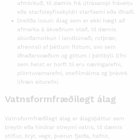
afmörkuð, til dæmis frá útrásaropi fráveitu
eða starfsleyfisskyldri starfsemi eða iðnaði.
Dreifða losun: Álag sem er ekki hægt að
afmarka á ákveðnum stað, til dæmis
áburðarnotkun í landbúnaði, rotþrær,
afrennsli af þéttum flötum, svo sem
iðnaðarsvæðum og götum í þéttbýli. Efni
sem helst er horft til eru næringarefni,
plöntuvarnarefni, snefilmálma og þrávirk
lífræn eiturefni.
Vatnsformfræðilegt álag
Vatnsformfræðilegt álag er álagsþáttur sem
breytir eða hindrar streymi vatns, til dæmis
stíflur, brýr, vegir, þverun fjarða, hafnir,