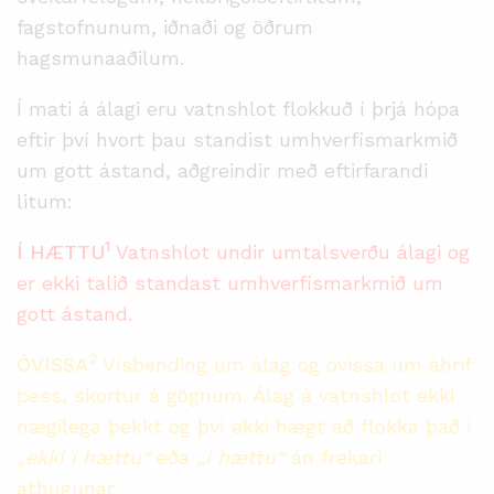
fagstofnunum, iðnaði og öðrum
hagsmunaaðilum.
Í mati á álagi eru vatnshlot flokkuð í þrjá hópa
eftir því hvort þau standist umhverfismarkmið
um gott ástand, aðgreindir með eftirfarandi
litum:
1
Í HÆTTU
Vatnshlot undir umtalsverðu álagi og
er ekki talið standast umhverfismarkmið um
gott ástand.
2
ÓVISSA
Vísbending um álag og óvissa um áhrif
þess, skortur á gögnum. Álag á vatnshlot ekki
nægilega þekkt og því ekki hægt að flokka það í
„
ekki í hættu“
eða
„
í hættu
“
án frekari
athugunar.