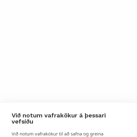
Við notum vafrakökur á þessari
vefsíðu
Styttu þér leið
Við notum vafrakökur til að safna og greina