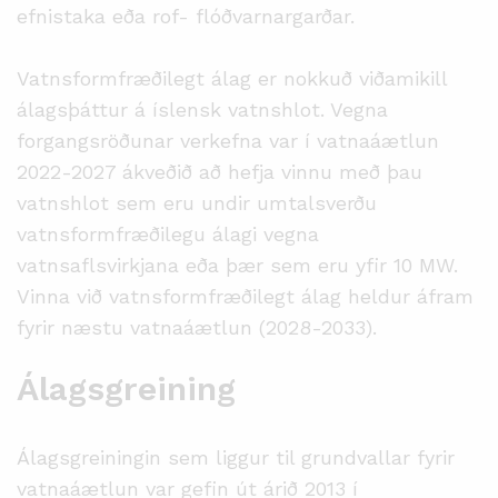
efnistaka eða rof- flóðvarnargarðar.
Vatnsformfræðilegt álag er nokkuð viðamikill
álagsþáttur á íslensk vatnshlot. Vegna
forgangsröðunar verkefna var í vatnaáætlun
2022-2027 ákveðið að hefja vinnu með þau
vatnshlot sem eru undir umtalsverðu
vatnsformfræðilegu álagi vegna
vatnsaflsvirkjana eða þær sem eru yfir 10 MW.
Vinna við vatnsformfræðilegt álag heldur áfram
fyrir næstu vatnaáætlun (2028-2033).
Álagsgreining
Álagsgreiningin sem liggur til grundvallar fyrir
vatnaáætlun var gefin út árið 2013 í