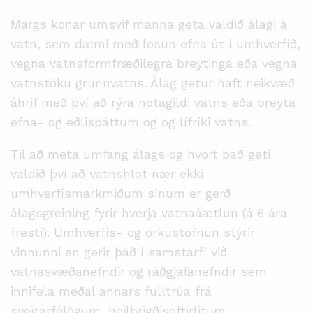
Margs konar umsvif manna geta valdið álagi á
vatn, sem dæmi með losun efna út í umhverfið,
vegna vatnsformfræðilegra breytinga eða vegna
vatnstöku grunnvatns. Álag getur haft neikvæð
áhrif með því að rýra notagildi vatns eða breyta
efna- og eðlisþáttum og og lífríki vatns.
Til að meta umfang álags og hvort það geti
valdið því að vatnshlot nær ekki
umhverfismarkmiðum sínum er gerð
álagsgreining fyrir hverja vatnaáætlun (á 6 ára
fresti). Umhverfis- og orkustofnun stýrir
vinnunni en gerir það í samstarfi við
vatnasvæðanefndir og ráðgjafanefndir sem
innifela meðal annars fulltrúa frá
sveitarfélögum, heilbrigðiseftirlitum,