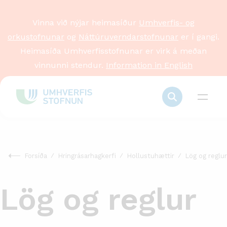
Vinna við nýjar heimasíður
Umhverfis- og
orkustofnunar
og
Náttúruverndarstofnunar
er í gangi.
Heimasíða Umhverfisstofnunar er virk á meðan
vinnunni stendur.
Information in English
Forsíða
Hringrásarhagkerfi
Hollustuhættir
Lög og reglur
Lög og reglur