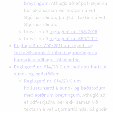
breytingum
. Athugið að ef pdf-skjalinu
ber ekki saman við textann á vef
Stjórnartíðinda, þá gildir textinn á vef
Stjórnartíðinda.
breytt með
reglugerð nr. 768/2019
breytt með
reglugerð nr. 890/2017
Reglugerð nr. 790/2011 um mynd- og
textaviðvaranir á tóbaki og mælingar á
hámarki skaðlegra tóbaksefna
Reglugerð nr. 814/2010 um hollustuhætti á
sund- og baðstöðum
Reglugerð nr. 814/2010 um
hollustuhætti á sund- og baðstöðum
með áorðnum breytingum
. Athugið að
ef pdf-skjalinu ber ekki saman við
textann á vef Stjórnartíðinda, þá gildir