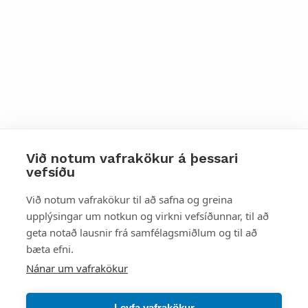
Við notum vafrakökur á þessari
vefsíðu
Styttu þér leið
Við notum vafrakökur til að safna og greina
upplýsingar um notkun og virkni vefsíðunnar, til að
Mest skoðað
geta notað lausnir frá samfélagsmiðlum og til að
bæta efni.
Starfsstöðvar
Nánar um vafrakökur
Leyfa vafrakökur