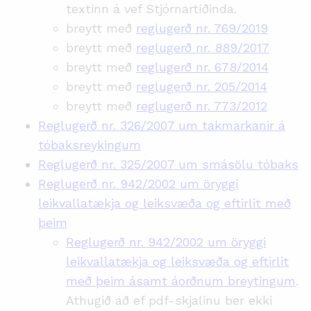
textinn á vef Stjórnartíðinda.
breytt með
reglugerð nr. 769/2019
breytt með
reglugerð nr. 889/2017
breytt með
reglugerð nr. 678/2014
breytt með
reglugerð nr. 205/2014
breytt með
reglugerð nr. 773/2012
Reglugerð nr. 326/2007 um takmarkanir á
tóbaksreykingum
Reglugerð nr. 325/2007 um smásölu tóbaks
Reglugerð nr. 942/2002 um öryggi
leikvallatækja og leiksvæða og eftirlit með
þeim
Reglugerð nr. 942/2002 um öryggi
leikvallatækja og leiksvæða og eftirlit
með þeim ásamt áorðnum breytingum
.
Athugið að ef pdf-skjalinu ber ekki