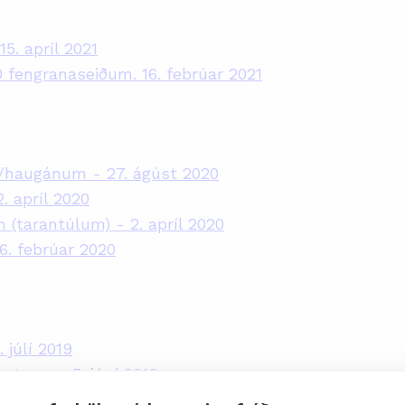
15. apríl 2021
00 fengranaseiðum. 16. febrúar 2021
m/haugánum - 27. ágúst 2020
. apríl 2020
m (tarantúlum) - 2. apríl 2020
 6. febrúar 2020
 júlí 2019
 ostrum - 5. júní 2019
- 25. mars 2019