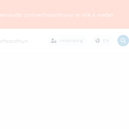
Heimasíða Umhverfisstofnunar er virk á meðan
Innskráning
EN
rfisstofnun