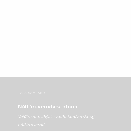
HAFA SAMBAND
Náttúruverndarstofnun
Veiðimál, friðlýst svæði, landvarsla og
náttúruvernd