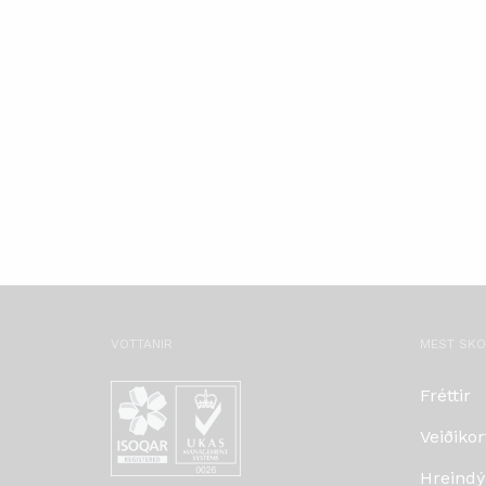
VOTTANIR
MEST SK
Fréttir
Veiðikor
Hreindý