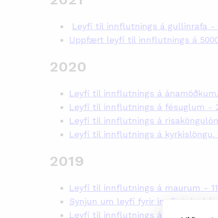
Leyfi til innflutnings á gullinrafa - 
Uppfært leyfi til innflutnings á 50
2020
Leyfi til innflutnings á ánamöðku
Leyfi til innflutnings á fésuglum - 2
Leyfi til innflutnings á risakönguló
Leyfi til innflutnings á kyrkislöngu.
2019
Leyfi til innflutnings á maurum - 11.
Synjun um leyfi fyrir innflutningi á
Leyfi til innflutnings á ránmítlum 