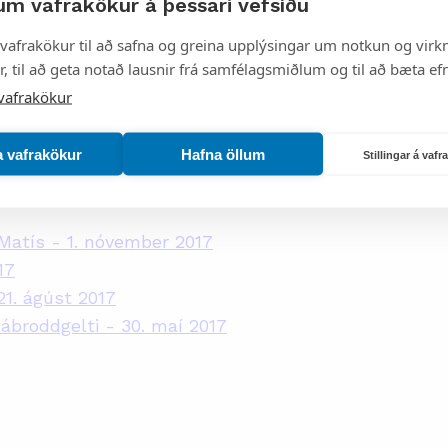
um vafrakökur á þessari vefsíðu
vafrakökur til að safna og greina upplýsingar um notkun og virkn
, til að geta notað lausnir frá samfélagsmiðlum og til að bæta efn
vafrakökur
þrílitna ostrum - 19. febrúar 2018
- 24. janúar 2018
a vafrakökur
Hafna öllum
Stillingar á vaf
 Matís - 1. nóvember 2017
17
21. ágúst 2017
mábroddgelti - 30. maí 2017