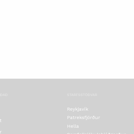
OÐAÐ
STARFSSTÖÐVAR
Reykjavík
Patreksfjörður
t
Hella
r