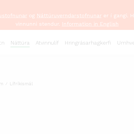
ustofnunar
og
Náttúruverndarstofnunar
er í gangi. 
vinnunni stendur.
Information in English
tn
Náttúra
Atvinnulíf
Hringrásarhagkerfi
Umhve
um
Lífríkismál