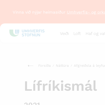
Vinna við nýjar heimasíður
Umhverfis- og ork
Veiði
Loft
Haf og va
Forsíða
Náttúra
Afgreiðsla á leyf
Lífríkismál
2021