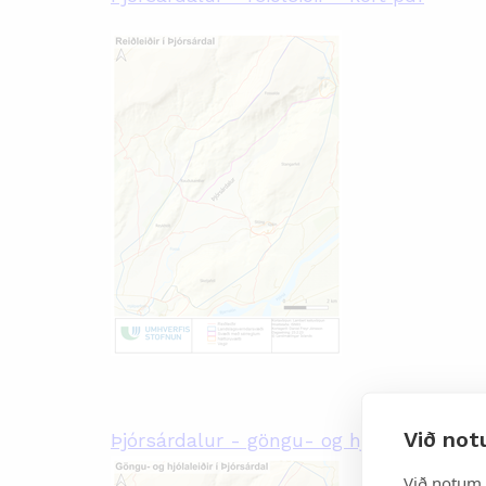
Við not
Þjórsárdalur - göngu- og hjólaleiðir - ko
Við notum 