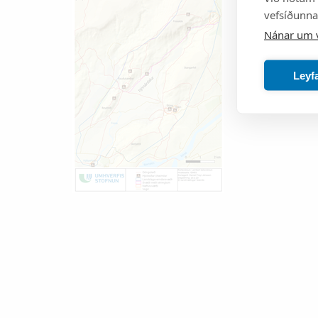
vefsíðunnar
Nánar um 
Leyf