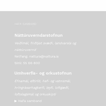
HAFA SAMBAND
Náttúruverndarstofnun
Veiðimál, friðlýst svæði, landvarsla og
náttúruvernd
Netfang: nattura@nattura.is
Sími: 55 66 800
Umhverfis- og orkustofnun
Efnamál, eftirlit, haf- og vatnsmál,
hringrásarhagkerfi, leyfi, loftgæði,
loftslagsmál og orkuskipti
▶ Hafa samband