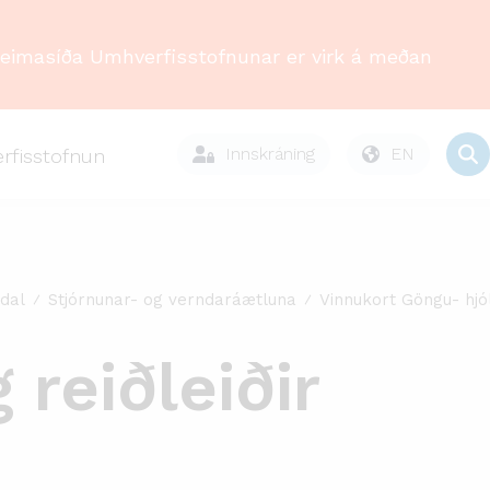
Heimasíða Umhverfisstofnunar er virk á meðan
Innskráning
EN
rfisstofnun
dal
Stjórnunar- og verndaráætluna
Vinnukort Göngu- hjól
reiðleiðir