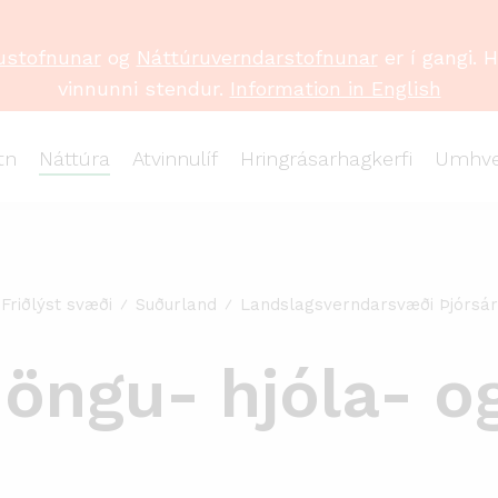
ustofnunar
og
Náttúruverndarstofnunar
er í gangi. 
vinnunni stendur.
Information in English
tn
Náttúra
Atvinnulíf
Hringrásarhagkerfi
Umhve
Friðlýst svæði
Suðurland
Landslagsverndarsvæði Þjórsár
öngu- hjóla- og 