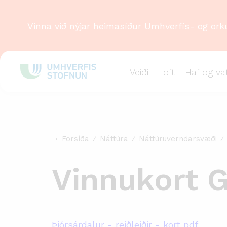
Vinna við nýjar heimasíður
Umhverfis- og ork
Veiði
Loft
Haf og va
Forsíða
Náttúra
Náttúruverndarsvæði
Vinnukort G
Þjórsárdalur - reiðleiðir - kort pdf