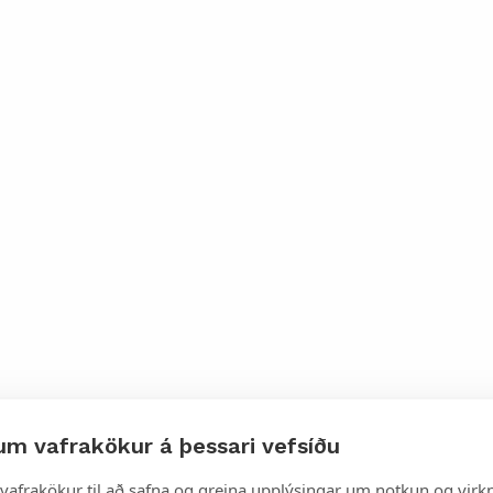
um vafrakökur á þessari vefsíðu
rt pdf
vafrakökur til að safna og greina upplýsingar um notkun og virkn