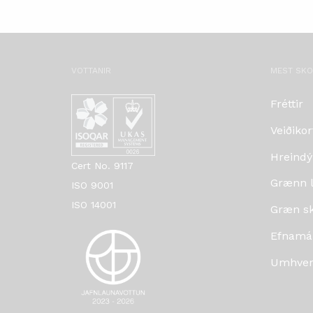
VOTTANIR
MEST SK
Fréttir
Veiðikor
Hreindý
Cert No. 9117
Grænn lí
ISO 9001
ISO 14001
Græn skr
Efnamá
Umhverf