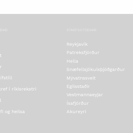
OÐAÐ
STARFSSTÖÐVAR
Reykjavík
Patreksfjörður
t
Hella
r
Snæfellsjökulsþjóðgarður
fstíll
Mývatnssveit
Egilsstaðir
ef í ríkisrekstri
Vestmannaeyjar
l
Ísafjörður
i og heilsa
Akureyri