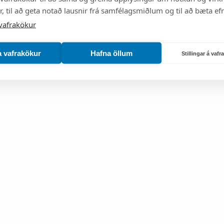
, til að geta notað lausnir frá samfélagsmiðlum og til að bæta efn
vafrakökur
a vafrakökur
Hafna öllum
Stillingar á vaf