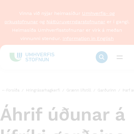
Vinna við nýjar heimasíður
Umhverfis- og
orkustofnunar
og
Náttúruverndarstofnunar
er í gangi.
Heimasíða Umhverfisstofnunar er virk á meðan
vinnunni stendur.
Information in English
Forsíða
Hringrásarhagkerfi
Grænn lífstíll
Garðurinn
Þarf a
Áhrif úðunar á