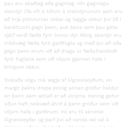
þau eru skaðleg eða gagnleg. Hin gagnlegu
skordýr lifa oft á tíðum á meindýrunum sem eru
að hrjá plönturnar okkar og leggja okkur því lið í
baráttunni gegn þeim, auk þess sem þau geta
sjálf verið fæða fyrir önnur dýr. Mörg skordýr eru
mikilvæg fæða fyrir garðfugla og með því að úða
gegn þeim erum við að draga úr fæðuframboði
fyrir fuglana sem við viljum gjarnan hafa í
kringum okkur.
Svipaða sögu má segja af illgresiseyðum, en
margir þeirra drepa einnig annan gróður heldur
en þann sem ætlað er að útrýma. Þannig getur
úðun haft neikvæð áhrif á þann gróður sem við
viljum hafa í garðinum. Þó eru til sérvirkir
illgresiseyðar og þarf því að vanda vel val á