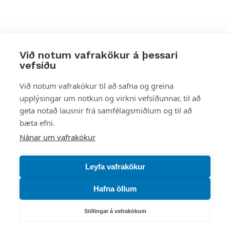
Við notum vafrakökur á þessari
vefsíðu
Styttu þér leið
Við notum vafrakökur til að safna og greina
upplýsingar um notkun og virkni vefsíðunnar, til að
Mest skoðað
geta notað lausnir frá samfélagsmiðlum og til að
bæta efni.
Starfsstöðvar
Nánar um vafrakökur
Leyfa vafrakökur
Hafna öllum
Náttúruverndarstofnun
Veiðimál, friðlýst svæði, landvarsla og náttúruvernd
Stillingar á vafrakökum
Netfang: nattura@nattura.is