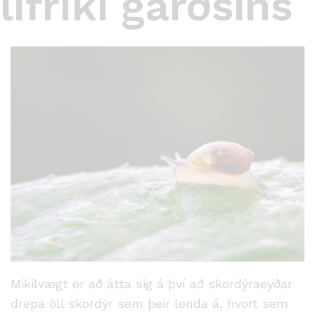
lífríki garðsins
Mikilvægt er að átta sig á því að skordýraeyðar
drepa öll skordýr sem þeir lenda á, hvort sem