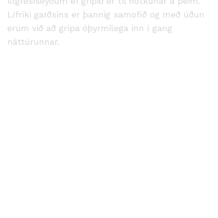
illgresiseyðum ef gripið er til notkunar á þeim.
Lífríki garðsins er þannig samofið og með úðun
erum við að grípa óþyrmilega inn í gang
náttúrunnar.