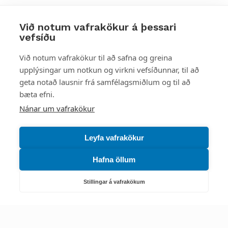
Við notum vafrakökur á þessari
vefsíðu
Styttu þér leið
Við notum vafrakökur til að safna og greina
upplýsingar um notkun og virkni vefsíðunnar, til að
Mest skoðað
geta notað lausnir frá samfélagsmiðlum og til að
bæta efni.
Starfsstöðvar
Nánar um vafrakökur
Leyfa vafrakökur
Hafna öllum
Náttúruverndarstofnun
Veiðimál, friðlýst svæði, landvarsla og náttúruvernd
Stillingar á vafrakökum
Netfang: nattura@nattura.is
Sími: 55 66 800