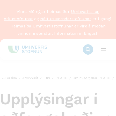
Vinna við nýjar heimasíður
Umhverfis- og
orkustofnunar
og
Náttúruverndarstofnunar
er í gangi.
Heimasíða Umhverfisstofnunar er virk á meðan
vinnunni stendur.
Information in English
Forsíða
Atvinnulíf
Efni
REACH
Um hvað fjallar REACH
Upplýsingar í