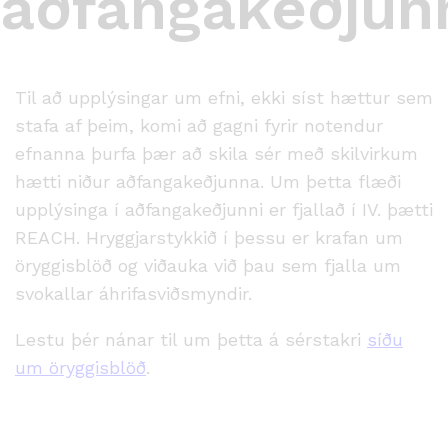
aðfangakeðjun
Til að upplýsingar um efni, ekki síst hættur sem
stafa af þeim, komi að gagni fyrir notendur
efnanna þurfa þær að skila sér með skilvirkum
hætti niður aðfangakeðjunna. Um þetta flæði
upplýsinga í aðfangakeðjunni er fjallað í IV. þætti
REACH. Hryggjarstykkið í þessu er krafan um
öryggisblöð og viðauka við þau sem fjalla um
svokallar áhrifasviðsmyndir.
Lestu þér nánar til um þetta á sérstakri
síðu
um öryggisblöð
.