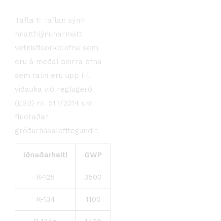
Tafla 1:
Taflan sýnir
hnatthlýnunarmátt
vetnisflúorkolefna sem
eru á meðal þeirra efna
sem talin eru upp í I.
viðauka við reglugerð
(ESB) nr. 517/2014 um
flúoraðar
gróðurhúsalofttegundir.
Iðnaðarheiti
GWP
R-125
3500
R-134
1100