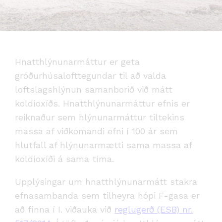
Hnatthlýnunarmáttur er geta
gróðurhúsalofttegundar til að valda
loftslagshlýnun samanborið við mátt
koldíoxíðs. Hnatthlýnunarmáttur efnis er
reiknaður sem hlýnunarmáttur tiltekins
massa af viðkomandi efni í 100 ár sem
hlutfall af hlýnunarmætti sama massa af
koldíoxíði á sama tíma.
Upplýsingar um hnatthlýnunarmátt stakra
efnasambanda sem tilheyra hópi F-gasa er
að finna í I. viðauka við
reglugerð (ESB) nr.