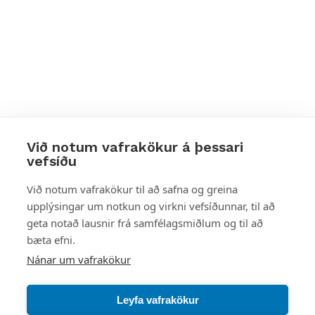
Við notum vafrakökur á þessari
vefsíðu
Styttu þér leið
Við notum vafrakökur til að safna og greina
upplýsingar um notkun og virkni vefsíðunnar, til að
Mest skoðað
geta notað lausnir frá samfélagsmiðlum og til að
bæta efni.
Starfsstöðvar
Nánar um vafrakökur
Leyfa vafrakökur