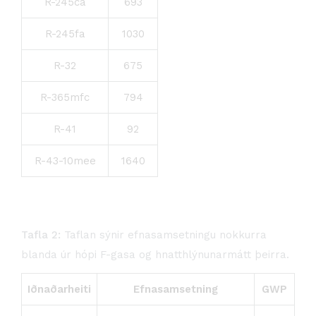
R-245ca
693
R-245fa
1030
R-32
675
R-365mfc
794
R-41
92
R-43-10mee
1640
Tafla 2:
Taflan sýnir efna­samsetningu nokkurra
blanda úr hópi F-gasa og hnatt­hlýnunar­mátt þeirra.
Iðnaðarheiti
Efnasamsetning
GWP