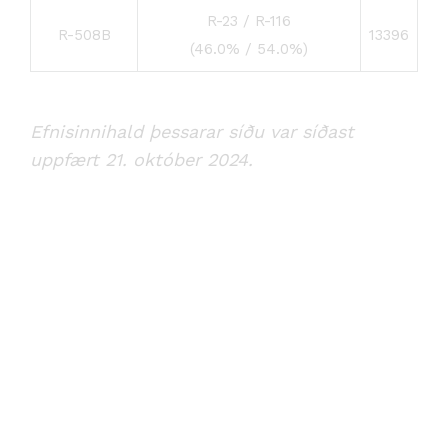
R-23 / R-116
R-508B
13396
(46.0% / 54.0%)
Efnisinnihald þessarar síðu var síðast
uppfært 21. október 2024.