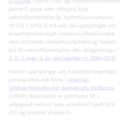
517/2014
. Í töflu 1 má sjá hnatthlýnunarmátt
þeirra F-gasa sem tilheyra hópi
vetnisflúorkolefna (e. hydrofluorocarbons,
HFCs). Í töflu 2 má svo sjá upplýsingar um
hnatthlýnunarmátt nokkurra efnablandna
sem innihalda vetnisflúorkolefni og teljast
því til vetnisflúorkolefna skv. skilgreiningu í
3. tl. 1. mgr. 3. gr. reglugerðar nr. 1066/2019
.
Frekari upplýsingar um hnatthlýnunarmátt
ýmissa efna má finna í
reiknivél
Umhverfisstofnunar Sameinuðu þjóðanna
(UNEP). Reiknivélin er jafnframt til í
viðeigandi veitum sem smáforrit bæði fyrir
iOS og Android stýrikerfi.