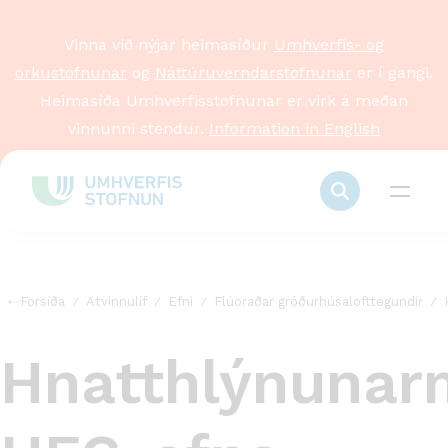
Vinna við nýjar heimasíður
Umhverfis- og
orkustofnunar
og
Náttúruverndarstofnunar
er í gangi.
Heimasíða Umhverfisstofnunar er virk á meðan
vinnunni stendur.
Information in English
Forsíða
Atvinnulíf
Efni
Flúoraðar gróðurhúsalofttegundir
Hnatthlýnunar