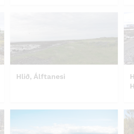
Hlið, Álftanesi
H
H