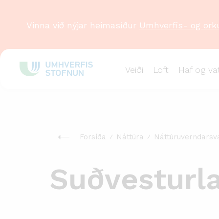
Vinna við nýjar heimasíður
Umhverfis- og ork
Veiði
Loft
Haf og va
Forsíða
Náttúra
Náttúruverndarsv
Suðvesturl