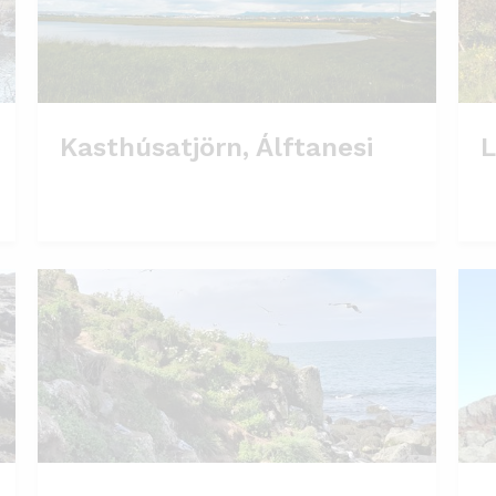
Kasthúsatjörn, Álftanesi
L