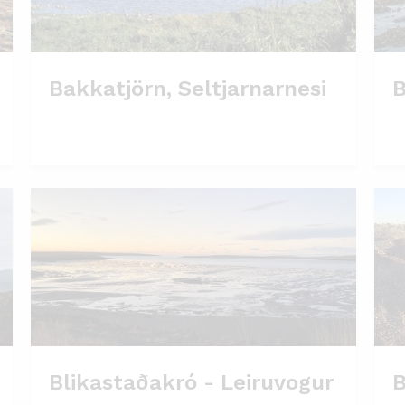
Bakkatjörn, Seltjarnarnesi
B
Blikastaðakró - Leiruvogur
B