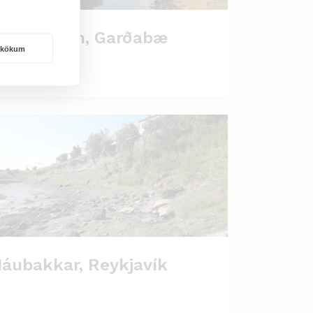
álgahraun, Garðabæ
rakökum
áubakkar, Reykjavík