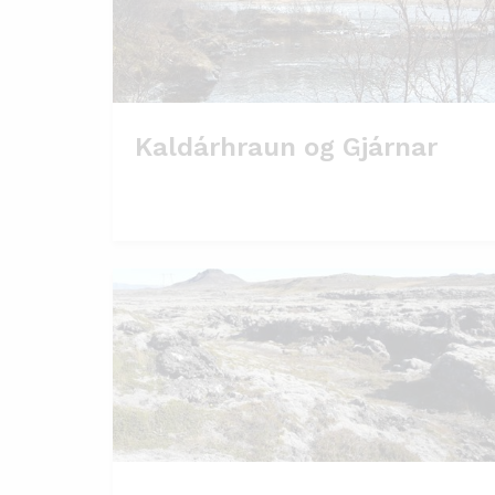
Kaldárhraun og Gjárnar