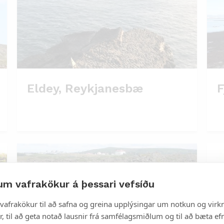
Eldey, Reykjanesbæ
F
um vafrakökur á þessari vefsíðu
vafrakökur til að safna og greina upplýsingar um notkun og virkn
, til að geta notað lausnir frá samfélagsmiðlum og til að bæta efn