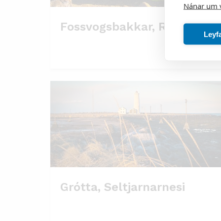
Nánar um 
Fossvogsbakkar, Reykjavík
Leyf
Grótta, Seltjarnarnesi