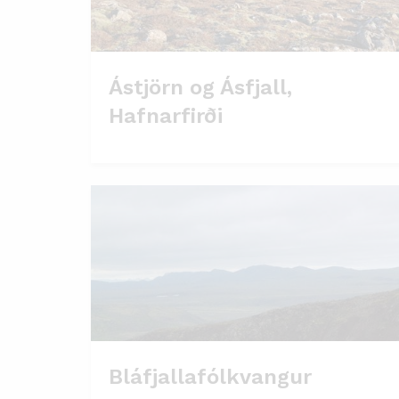
Ástjörn og Ásfjall,
Hafnarfirði
Bláfjallafólkvangur