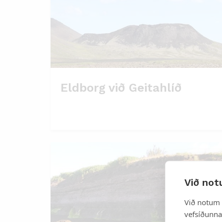
Eldborg við Geitahlíð
Við not
Við notum 
vefsíðunnar