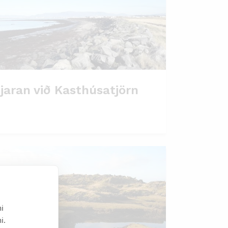
jaran við Kasthúsatjörn
i
i.