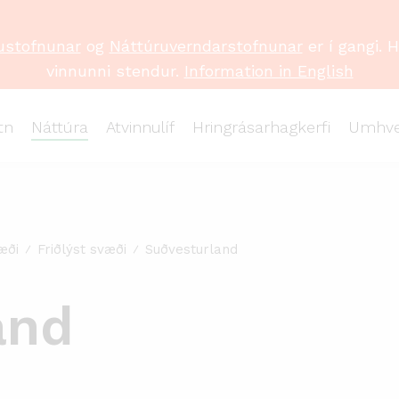
ustofnunar
og
Náttúruverndarstofnunar
er í gangi. 
vinnunni stendur.
Information in English
tn
Náttúra
Atvinnulíf
Hringrásarhagkerfi
Umhve
æði
Friðlýst svæði
Suðvesturland
and