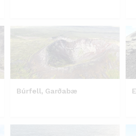
Búrfell, Garðabæ
E