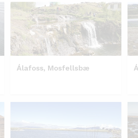
Álafoss, Mosfellsbæ
Á