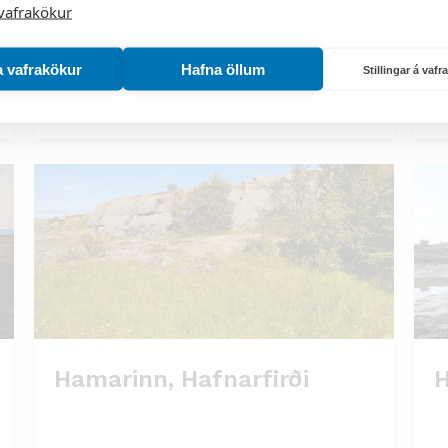
vafrakökur
Garðahraun, Garðabæ
G
a vafrakökur
Hafna öllum
Stillingar á vaf
Hamarinn, Hafnarfirði
H