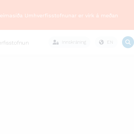
Heimasíða Umhverfisstofnunar er virk á meðan
Innskráning
EN
rfisstofnun