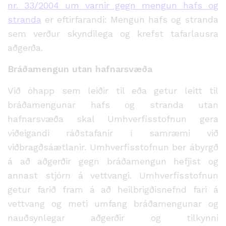
nr. 33/2004 um varnir gegn mengun hafs og
stranda
er eftirfarandi: Mengun hafs og stranda
sem verður skyndilega og krefst tafarlausra
aðgerða.
Bráðamengun utan hafnarsvæða
Við óhapp sem leiðir til eða getur leitt til
bráðamengunar hafs og stranda utan
hafnarsvæða skal Umhverfisstofnun gera
viðeigandi ráðstafanir í samræmi við
viðbragðsáætlanir. Umhverfisstofnun ber ábyrgð
á að aðgerðir gegn bráðamengun hefjist og
annast stjórn á vettvangi. Umhverfisstofnun
getur farið fram á að heilbrigðisnefnd fari á
vettvang og meti umfang bráðamengunar og
nauðsynlegar aðgerðir og tilkynni