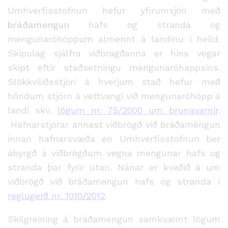
Umhverfisstofnun hefur yfirumsjón með
bráðamengun
hafs og stranda og
mengunaróhöppum almennt á landinu í heild.
Skipulag sjálfra viðbragðanna er hins vegar
skipt eftir staðsetningu mengunaróhappsins.
Slökkviliðsstjóri á hverjum stað hefur með
höndum stjórn á vettvangi við mengunaróhöpp á
landi skv.
lögum nr. 75/2000 um brunavarnir
.
Hafnarstjórar annast viðbrögð við bráðamengun
innan hafnarsvæða en Umhverfisstofnun ber
ábyrgð á viðbrögðum vegna mengunar hafs og
stranda þar fyrir utan. Nánar er kveðið á um
viðbrögð við bráðamengun hafs og stranda í
reglugerð nr. 1010/2012
.
Skilgreining á bráðamengun samkvæmt lögum