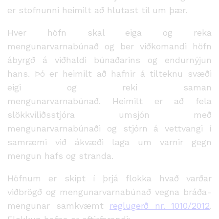
er stofnunni heimilt að hlutast til um þær.
Hver höfn skal eiga og reka
mengunarvarnabúnað og ber viðkomandi höfn
ábyrgð á viðhaldi búnaðarins og endurnýjun
hans. Þó er heimilt að hafnir á tilteknu svæði
eigi og reki saman
mengunarvarnabúnað. Heimilt er að fela
slökkviliðsstjóra umsjón með
mengunarvarnabúnaði og stjórn á vett­vangi í
samræmi við ákvæði laga um varnir gegn
mengun hafs og stranda.
Höfnum er skipt í þrjá flokka hvað varðar
viðbrögð og mengunarvarnabúnað vegna bráða­
mengunar samkvæmt
reglugerð nr. 1010/2012
.