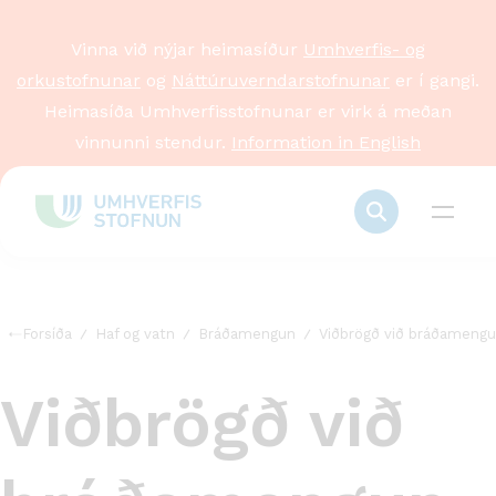
Vinna við nýjar heimasíður
Umhverfis- og
orkustofnunar
og
Náttúruverndarstofnunar
er í gangi.
Heimasíða Umhverfisstofnunar er virk á meðan
vinnunni stendur.
Information in English
Forsíða
Haf og vatn
Bráðamengun
Viðbrögð við bráðameng
Viðbrögð við