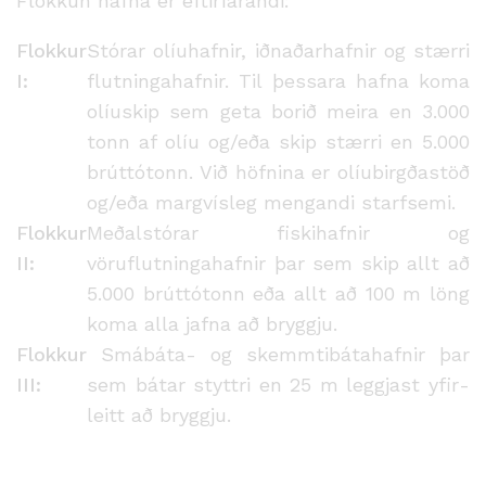
Flokkun hafna er eftirfarandi:
Flokkur
Stórar olíuhafnir, iðnaðarhafnir og stærri
I:
flutningahafnir. Til þessara hafna koma
olíuskip sem geta borið meira en 3.000
tonn af olíu og/eða skip stærri en 5.000
brúttótonn. Við höfnina er olíubirgðastöð
og/eða margvísleg mengandi starfsemi.
Flokkur
Meðalstórar fiskihafnir og
II:
vöruflutningahafnir þar sem skip allt að
5.000 brúttótonn eða allt að 100 m löng
koma alla jafna að bryggju.
Flokkur
Smábáta- og skemmtibátahafnir þar
III:
sem bátar styttri en 25 m leggjast yfir­
leitt að bryggju.