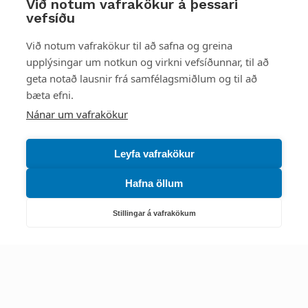
Við notum vafrakökur á þessari
vefsíðu
Styttu þér leið
Við notum vafrakökur til að safna og greina
upplýsingar um notkun og virkni vefsíðunnar, til að
Mest skoðað
geta notað lausnir frá samfélagsmiðlum og til að
bæta efni.
Starfsstöðvar
Nánar um vafrakökur
Leyfa vafrakökur
Hafna öllum
Náttúruverndarstofnun
Veiðimál, friðlýst svæði, landvarsla og náttúruvernd
Stillingar á vafrakökum
Netfang: nattura@nattura.is
Sími: 55 66 800
Umhverfis- og orkustofnun
Efnamál, eftirlit, haf- og vatnsmál, hringrásarhagkerfi, leyfi,