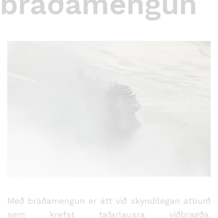
bráðamengun
Með bráðamengun er átt við skyndilegan atburð
sem krefst tafarlausra viðbragða.