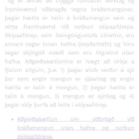
og er ætlað að tryggja fumlaust verklag og
framkvæmd viðbragða vegna bráðamengunar,
þegar hætta er talin á bráðamengun sem og
rétta framkvæmd við notkun skipaafdrepa.
Skipaafdrep, sem Samgöngustofa útnefnir, eru
annars vegar innan hafna (neyðarhöfn) og hins
vegar skjólgóð svæði sem eru tilgreind utan
hafna. Aðgerðaáætlunina er hægt að virkja á
fjórum stigum, þ.e. 1) þegar atvik verður á sjó
þar sem engin mengun er sjáanleg og engin
hætta er talin á mengun, 2) þegar hætta er
talin á mengun, 3) mengun er sýnileg og 4)
þegar skip þurfa að leita í skipaafdrep.
Aðgerðaáætlun um viðbrögð við
bráðamengun utan hafna og notkun
skipaafdrepa.