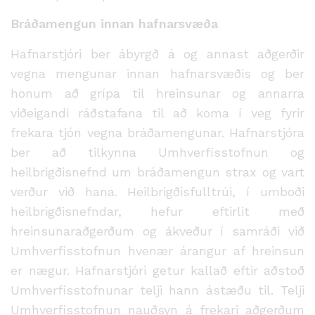
Bráðamengun innan hafnarsvæða
Hafnarstjóri ber ábyrgð á og annast aðgerðir
vegna mengunar innan hafnarsvæðis og ber
honum að grípa til hreinsunar og annarra
viðeigandi ráðstafana til að koma í veg fyrir
frekara tjón vegna bráðamengunar. Hafnarstjóra
ber að tilkynna Umhverfisstofnun og
heilbrigðisnefnd um bráðamengun strax og vart
verður við hana. Heilbrigðisfulltrúi, í umboði
heilbrigðisnefndar, hefur eftirlit með
hreinsunaraðgerðum og ákveður í samráði við
Umhverfisstofnun hvenær árangur af hreinsun
er nægur. Hafnarstjóri getur kallað eftir aðstoð
Umhverfisstofnunar telji hann ástæðu til. Telji
Umhverfisstofnun nauðsyn á frekari aðgerðum