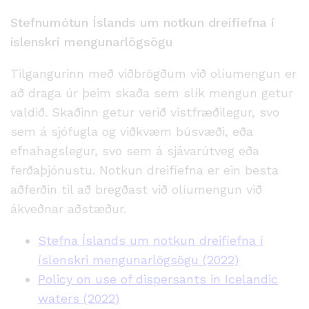
Stefnumótun Íslands um notkun dreifiefna í
íslenskri mengunarlögsögu
Tilgangurinn með viðbrögðum við olíumengun er
að draga úr þeim skaða sem slík mengun getur
valdið. Skaðinn getur verið vistfræðilegur, svo
sem á sjófugla og viðkvæm búsvæði, eða
efnahagslegur, svo sem á sjávarútveg eða
ferðaþjónustu. Notkun dreifiefna er ein besta
aðferðin til að bregðast við olíumengun við
ákveðnar aðstæður.
Stefna Íslands um notkun dreifiefna í
íslenskri mengunarlögsögu (2022)
Policy on use of dispersants in Icelandic
waters (2022)