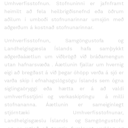
Umhverfisstofnun. Stofnuninni er jafnframt
heimilt að fela heilbrigðisnefnd eða öðrum
aðilum í umboði stofnunarinnar umsjón með
aðgerðum á kostnað stofnunarinnar.
Umhverfisstofnun, Samgöngustofa og
Landhelgisgæsla Íslands hafa samþykkt
aðgerðaáætlun um viðbrögð við bráðamengun
utan hafnarsvæða . Áætlunin fjallar um hvernig
eigi að bregðast á við þegar óhöpp verða á sjó er
varða skip í efnahagslögsögu Íslands sem ógna
siglingaöryggi eða hætta er á að valdi
umhverfisstjóni og verkaskiptingu á milli
stofnananna. Áætlunin er sameiginlegt
stjórntæki Umhverfisstofnunar,
Landhelgisgæslu Íslands og Samgöngustofu