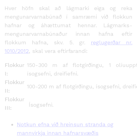
Hver höfn skal að lágmarki eiga og reka
mengunarvarnabúnað í samræmi við flokkun
hafnar og áhættumat hennar. Lág­marks­
mengunarvarnabúnaður innan hafna eftir
flokkum hafna, skv. 5. gr.
reglugerðar nr.
1010/2012
, skal vera eftir­farandi:
Flokkur
150-300 m af flotgirðingu, 1 olíuupp
I:
ísogsefni, dreifiefni.
Flokkur
100-200 m af flotgirðingu, ísogsefni, dreifi
II:
Flokkur
Ísogsefni.
III:
Notkun efna við hreinsun stranda og
mannvirkja innan hafnarsvæðis