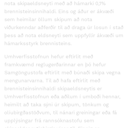
nota skipaeldsneyti með að hámarki 0,1%
brennisteinsinnihaldi. Eins og áður er ákvæði
sem heimilar öllum skipum að nota
viðurkenndar aðferðir til að draga úr losun í stað
þess að nota eldsneyti sem uppfyllir ákvæði um
hámarksstyrk brennisteins.
Umhverfisstofnun hefur eftirlit með
framkvæmd reglugerðarinnar en þó hefur
Samgöngustofa eftirlit með búnaði skipa vegna
mengunarvarna. Til að hafa eftirlit með
brennisteinsinnihaldi skipaeldsneytis er
Umhverfisstofnun eða aðilum í umboði hennar,
heimilt að taka sýni úr skipum, tönkum og
olíubirgðastöðvum, til nánari greiningar eða fá
upplýsingar frá rannsóknastofu sem