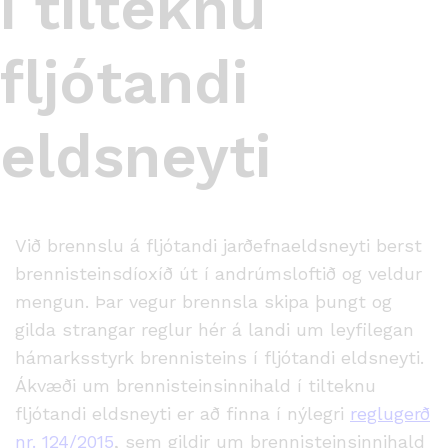
í tilteknu
fljótandi
eldsneyti
Við brennslu á fljótandi jarðefnaeldsneyti berst
brennisteinsdíoxíð út í andrúmsloftið og veldur
mengun. Þar vegur brennsla skipa þungt og
gilda strangar reglur hér á landi um leyfilegan
hámarksstyrk brennisteins í fljótandi eldsneyti.
Ákvæði um brennisteinsinnihald í tilteknu
fljótandi eldsneyti er að finna í nýlegri
reglugerð
nr. 124/2015
, sem gildir um brennisteinsinnihald