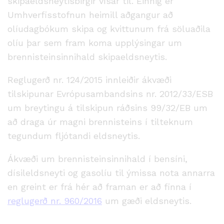
skipaeldsneytisbirgir vísar til. Einnig er
Umhverfisstofnun heimill aðgangur að
olíudagbókum skipa og kvittunum frá söluaðila
olíu þar sem fram koma upplýsingar um
brennisteinsinnihald skipaeldsneytis.
Reglugerð nr. 124/2015 innleiðir ákvæði
tilskipunar Evrópusambandsins nr. 2012/33/ESB
um breytingu á tilskipun ráðsins 99/32/EB um
að draga úr magni brennisteins í tilteknum
tegundum fljótandi eldsneytis.
Ákvæði um brennisteinsinnihald í bensíni,
dísileldsneyti og gasolíu til ýmissa nota annarra
en greint er frá hér að framan er að finna í
reglugerð nr. 960/2016
um gæði eldsneytis.