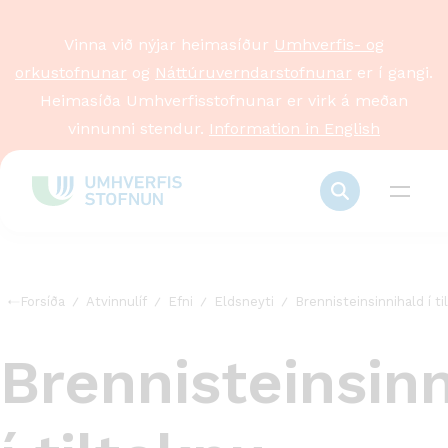
Vinna við nýjar heimasíður
Umhverfis- og
orkustofnunar
og
Náttúruverndarstofnunar
er í gangi.
Heimasíða Umhverfisstofnunar er virk á meðan
vinnunni stendur.
Information in English
Forsíða
Atvinnulíf
Efni
Eldsneyti
Brennisteinsinnihald í ti
Brennisteinsin