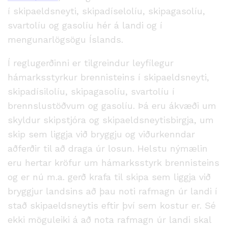
í skipaeldsneyti, skipadíselolíu, skipagasolíu,
svartolíu og gasolíu hér á landi og í
mengunarlögsögu Íslands.
Í reglugerðinni er tilgreindur leyfilegur
hámarksstyrkur brennisteins í skipaeldsneyti,
skipadísilolíu, skipagasolíu, svartolíu í
brennslustöðvum og gasolíu. Þá eru ákvæði um
skyldur skipstjóra og skipaeldsneytisbirgja, um
skip sem liggja við bryggju og viðurkenndar
aðferðir til að draga úr losun. Helstu nýmælin
eru hertar kröfur um hámarksstyrk brennisteins
og er nú m.a. gerð krafa til skipa sem liggja við
bryggjur landsins að þau noti rafmagn úr landi í
stað skipaeldsneytis eftir því sem kostur er. Sé
ekki möguleiki á að nota rafmagn úr landi skal