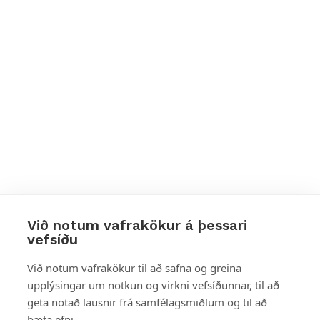
Við notum vafrakökur á þessari
vefsíðu
Styttu þér leið
Við notum vafrakökur til að safna og greina
upplýsingar um notkun og virkni vefsíðunnar, til að
Mest skoðað
geta notað lausnir frá samfélagsmiðlum og til að
bæta efni.