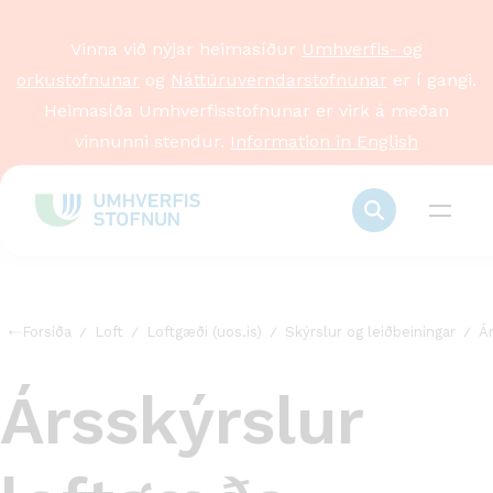
Vinna við nýjar heimasíður
Umhverfis- og
orkustofnunar
og
Náttúruverndarstofnunar
er í gangi.
Heimasíða Umhverfisstofnunar er virk á meðan
vinnunni stendur.
Information in English
Forsíða
Loft
Loftgæði (uos.is)
Skýrslur og leiðbeiningar
Á
Ársskýrslur