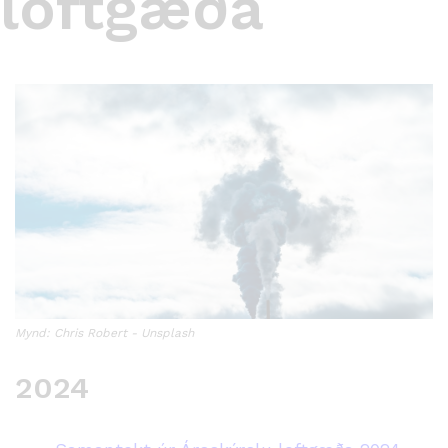
loftgæða
Mynd: Chris Robert - Unsplash
2024