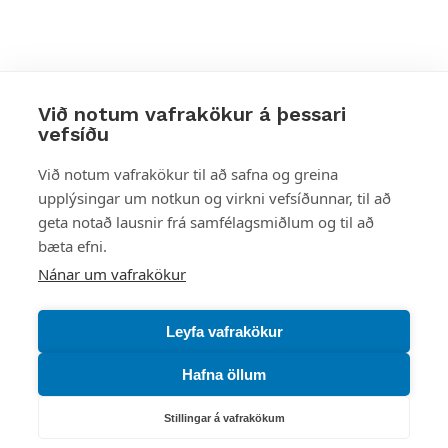
Við notum vafrakökur á þessari
vefsíðu
Styttu þér leið
Við notum vafrakökur til að safna og greina
upplýsingar um notkun og virkni vefsíðunnar, til að
Mest skoðað
geta notað lausnir frá samfélagsmiðlum og til að
bæta efni.
Starfsstöðvar
Nánar um vafrakökur
Leyfa vafrakökur
Hafna öllum
Náttúruverndarstofnun
Veiðimál, friðlýst svæði, landvarsla og náttúruvernd
Stillingar á vafrakökum
Netfang: nattura@nattura.is