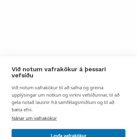
Við notum vafrakökur á þessari
vefsíðu
Styttu þér leið
Við notum vafrakökur til að safna og greina
upplýsingar um notkun og virkni vefsíðunnar, til að
Mest skoðað
geta notað lausnir frá samfélagsmiðlum og til að
bæta efni.
Starfsstöðvar
Nánar um vafrakökur
Leyfa vafrakökur