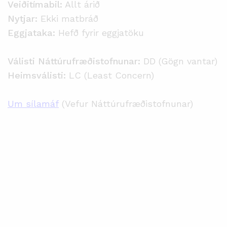
Veiðitímabil:
Allt árið
Nytjar:
Ekki matbráð
Eggjataka:
Hefð fyrir eggjatöku
Válisti Náttúrufræðistofnunar:
DD (Gögn vantar)
Heimsválisti:
LC (Least Concern)
Um sílamáf
(Vefur Náttúrufræðistofnunar)