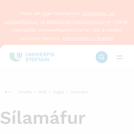
Vinna við nýjar heimasíður
Umhverfis- og
orkustofnunar
og
Náttúruverndarstofnunar
er í gangi.
Heimasíða Umhverfisstofnunar er virk á meðan
vinnunni stendur.
Information in English
Forsíða
Veiði
Fuglar
Sílamáfur
Sílamáfur