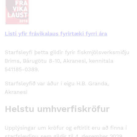
Listi yfir frávikalaus fyrirtæki fyrri ára
Starfsleyfi þetta gildir fyrir fiskmjölsverksmiðju
Brims, Bárugötu 8-10, Akranesi, kennitala
541185-0389.
Starfsleyfið var áður í eigu H.B. Granda,
Akranesi
Helstu umhverfiskröfur
Upplýsingar um kröfur og eftirlit eru að finna í
starfsleyfinu sem gildir til 4. desember 2029.