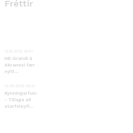
Fréttir
12.12.2013 14:01
HB Grandi á
Akranesi fær
nýtt
starfsleyfi
13.09.2013 09:21
Kynningarfundur
- Tillaga að
starfsleyfi
fyrir HB
Granda
Akranesi