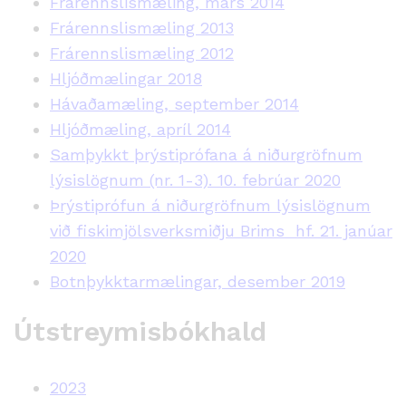
Frárennslismæling, mars 2014
Frárennslismæling 2013
Frárennslismæling 2012
Hljóðmælingar 2018
Hávaðamæling, september 2014
Hljóðmæling, apríl 2014
Samþykkt þrýstiprófana á niðurgröfnum
lýsislögnum (nr. 1-3). 10. febrúar 2020
Þrýstiprófun á niðurgröfnum lýsislögnum
við fiskimjölsverksmiðju Brims hf. 21. janúar
2020
Botnþykktarmælingar, desember 2019
Útstreymisbókhald
2023