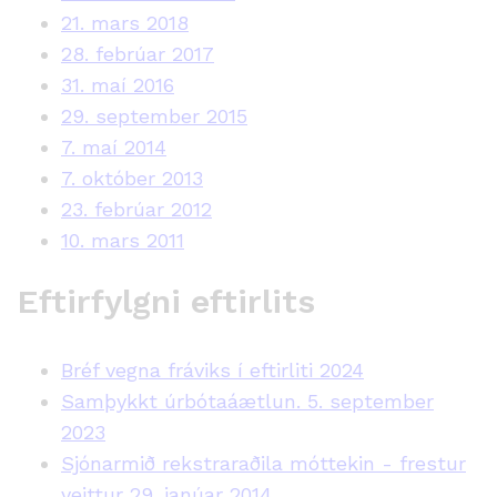
21. mars 2018
28. febrúar 2017
31. maí 2016
29. september 2015
7. maí 2014
7. október 2013
23. febrúar 2012
10. mars 2011
Eftirfylgni eftirlits
Bréf vegna fráviks í eftirliti 2024
Samþykkt úrbótaáætlun. 5. september
2023
Sjónarmið rekstraraðila móttekin - frestur
veittur 29. janúar 2014.