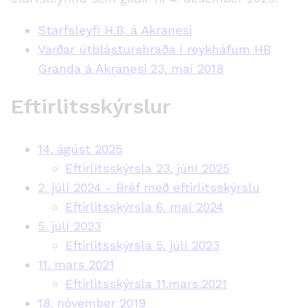
Starfsleyfi H.B. á Akranesi
Varðar útblásturshraða í reykháfum HB
Granda á Akranesi 23. maí 2018
Eftirlitsskýrslur
14. ágúst 2025
Eftirlitsskýrsla 23. júní 2025
2. júlí 2024 - Bréf með eftirlitsskýrslu
Eftirlitsskýrsla 6. maí 2024
5. júlí 2023
Eftirlitsskýrsla 5. júlí 2023
11. mars 2021
Eftirlitsskýrsla 11.mars.2021
18. nóvember 2019