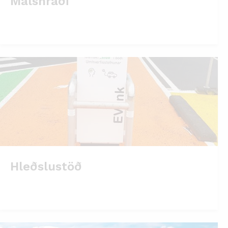
Málshraði
Hleðslustöð