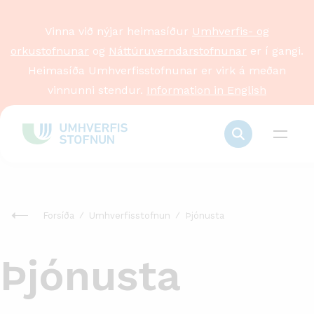
Vinna við nýjar heimasíður
Umhverfis- og
orkustofnunar
og
Náttúruverndarstofnunar
er í gangi.
Heimasíða Umhverfisstofnunar er virk á meðan
vinnunni stendur.
Information in English
Forsíða
Umhverfisstofnun
Þjónusta
Þjónusta