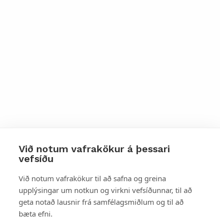
Við notum vafrakökur á þessari
vefsíðu
Styttu þér leið
Við notum vafrakökur til að safna og greina
upplýsingar um notkun og virkni vefsíðunnar, til að
Mest skoðað
geta notað lausnir frá samfélagsmiðlum og til að
bæta efni.