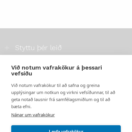
Styttu þér leið
Mest skoðað
Við notum vafrakökur á þessari
vefsíðu
Starfsstöðvar
Við notum vafrakökur til að safna og greina
upplýsingar um notkun og virkni vefsíðunnar, til að
geta notað lausnir frá samfélagsmiðlum og til að
bæta efni.
Náttúruverndarstofnun
Nánar um vafrakökur
Veiðimál, friðlýst svæði, landvarsla og náttúruvernd
Netfang: nattura@nattura.is
Leyfa vafrakökur