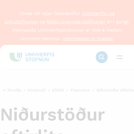
Vinna við nýjar heimasíður
Umhverfis- og
orkustofnunar
og
Náttúruverndarstofnunar
er í gangi.
Heimasíða Umhverfisstofnunar er virk á meðan
vinnunni stendur.
Information in English
Forsíða
Atvinnulíf
Eftirlit
Plastvörur
Niðurstöður eftirlits
Niðurstöður