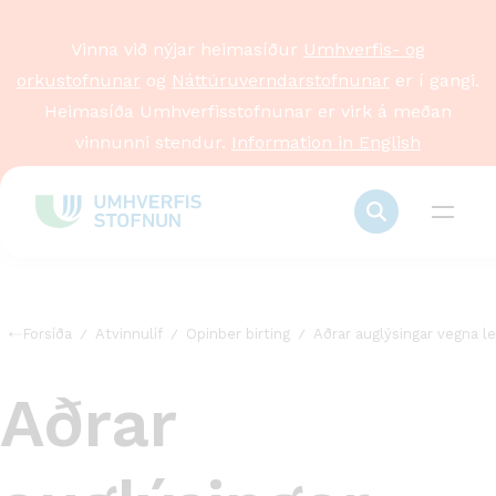
Vinna við nýjar heimasíður
Umhverfis- og
orkustofnunar
og
Náttúruverndarstofnunar
er í gangi.
Heimasíða Umhverfisstofnunar er virk á meðan
vinnunni stendur.
Information in English
Forsíða
Atvinnulíf
Opinber birting
Aðrar auglýsingar vegna le
Aðrar