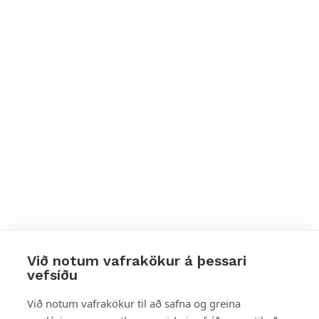
Við notum vafrakökur á þessari
vefsíðu
Styttu þér leið
Við notum vafrakökur til að safna og greina