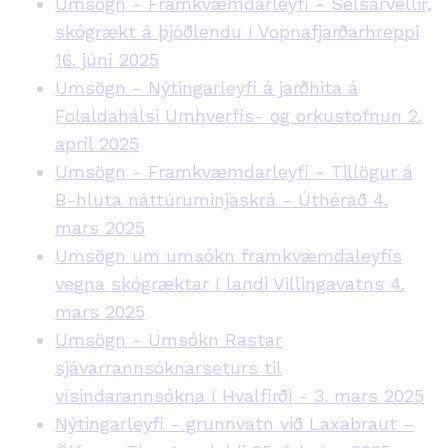
Umsögn - Framkvæmdarleyfi - Selsárvellir,
skógrækt á þjóðlendu í Vopnafjarðarhreppi
16. júní 2025
Umsögn - Nýtingarleyfi á jarðhita á
Folaldahálsi Umhverfis- og orkustofnun 2.
apríl 2025
Umsögn - Framkvæmdarleyfi - Tillögur á
B-hluta náttúruminjaskrá - Úthérað 4.
mars 2025
Umsögn um umsókn framkvæmdaleyfis
vegna skógræktar í landi Villingavatns 4.
mars 2025
Umsögn - Umsókn Rastar
sjávarrannsóknarseturs til
vísindarannsókna í Hvalfirði - 3. mars 2025
Nýtingarleyfi - grunnvatn við Laxabraut –