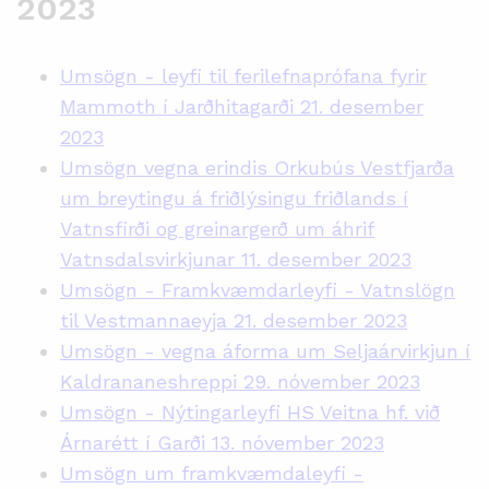
2023
Umsögn - leyfi til ferilefnaprófana fyrir
Mammoth í Jarðhitagarði 21. desember
2023
Umsögn vegna erindis Orkubús Vestfjarða
um breytingu á friðlýsingu friðlands í
Vatnsfirði og greinargerð um áhrif
Vatnsdalsvirkjunar 11. desember 2023
Umsögn - Framkvæmdarleyfi - Vatnslögn
til Vestmannaeyja 21. desember 2023
Umsögn - vegna áforma um Seljaárvirkjun í
Kaldrananeshreppi 29. nóvember 2023
Umsögn - Nýtingarleyfi HS Veitna hf. við
Árnarétt í Garði 13. nóvember 2023
Umsögn um framkvæmdaleyfi -