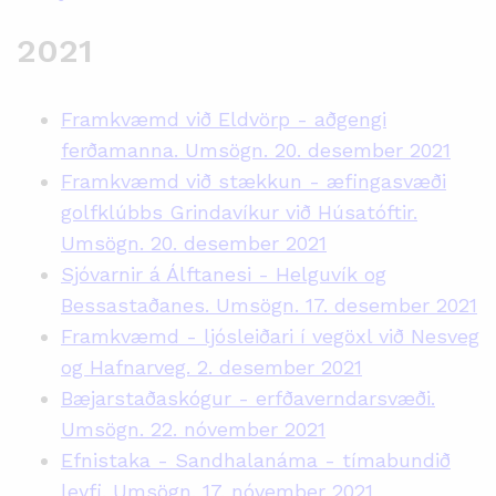
2021
Framkvæmd við Eldvörp - aðgengi
ferðamanna. Umsögn. 20. desember 2021
Framkvæmd við stækkun - æfingasvæði
golfklúbbs Grindavíkur við Húsatóftir.
Umsögn. 20. desember 2021
Sjóvarnir á Álftanesi - Helguvík og
Bessastaðanes. Umsögn. 17. desember 2021
Framkvæmd - ljósleiðari í vegöxl við Nesveg
og Hafnarveg. 2. desember 2021
Bæjarstaðaskógur - erfðaverndarsvæði.
Umsögn. 22. nóvember 2021
Efnistaka - Sandhalanáma - tímabundið
leyfi. Umsögn. 17. nóvember 2021