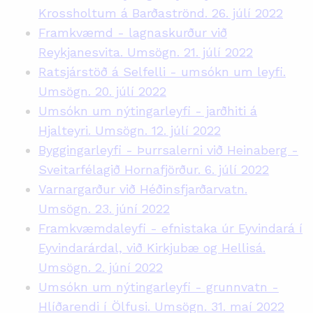
Krossholtum á Barðaströnd. 26. júlí 2022
Framkvæmd - lagnaskurður við
Reykjanesvita. Umsögn. 21. júlí 2022
Ratsjárstöð á Selfelli - umsókn um leyfi.
Umsögn. 20. júlí 2022
Umsókn um nýtingarleyfi - jarðhiti á
Hjalteyri. Umsögn. 12. júlí 2022
Byggingarleyfi - Þurrsalerni við Heinaberg -
Sveitarfélagið Hornafjörður. 6. júlí 2022
Varnargarður við Héðinsfjarðarvatn.
Umsögn. 23. júní 2022
Framkvæmdaleyfi - efnistaka úr Eyvindará í
Eyvindarárdal, við Kirkjubæ og Hellisá.
Umsögn. 2. júní 2022
Umsókn um nýtingarleyfi - grunnvatn -
Hlíðarendi í Ölfusi. Umsögn. 31. maí 2022