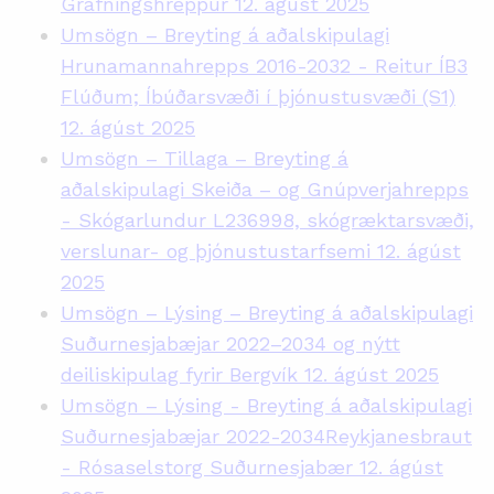
Grafningshreppur 12. ágúst 2025
Umsögn – Breyting á aðalskipulagi
Hrunamannahrepps 2016-2032 - Reitur ÍB3
Flúðum; Íbúðarsvæði í þjónustusvæði (S1)
12. ágúst 2025
Umsögn – Tillaga – Breyting á
aðalskipulagi Skeiða – og Gnúpverjahrepps
- Skógarlundur L236998, skógræktarsvæði,
verslunar- og þjónustustarfsemi 12. ágúst
2025
Umsögn – Lýsing – Breyting á aðalskipulagi
Suðurnesjabæjar 2022–2034 og nýtt
deiliskipulag fyrir Bergvík 12. ágúst 2025
Umsögn – Lýsing - Breyting á aðalskipulagi
Suðurnesjabæjar 2022-2034Reykjanesbraut
- Rósaselstorg Suðurnesjabær 12. ágúst