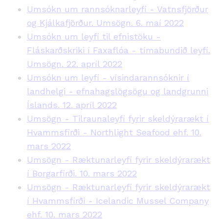
Umsókn um rannsóknarleyfi - Vatnsfjörður
og Kjálkafjörður. Umsögn. 6. maí 2022
Umsókn um leyfi til efnistöku -
Fláskarðskriki í Faxaflóa - tímabundið leyfi.
Umsögn. 22. apríl 2022
Umsókn um leyfi - vísindarannsóknir í
landhelgi - efnahagslögsögu og landgrunni
Íslands. 12. apríl 2022
Umsögn - Tilraunaleyfi fyrir skeldýrarækt í
Hvammsfirði - Northlight Seafood ehf. 10.
mars 2022
Umsögn - Ræktunarleyfi fyrir skeldýrarækt
í Borgarfirði. 10. mars 2022
Umsögn - Ræktunarleyfi fyrir skeldýrarækt
í Hvammsfirði - Icelandic Mussel Company
ehf. 10. mars 2022