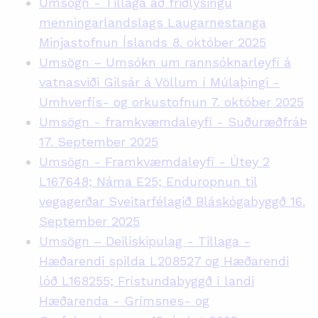
Umsögn
-
Tillaga
að
friðlýsingu
menningarlandslags
Laugarnestanga
Minjastofnun
Íslands
8.
október
2025
Umsögn
–
Ums
ókn
um
rannsóknarleyfi
á
vatnasviði
Gilsár
á
Völlum
í
Múlaþingi
-
Umhverfis
-
og
orkustofnun
7.
október
2025
Umsögn
-
framkvæmdaleyfi
-
Suðuræð
frá
Þin
17. September 2025
Umsögn
-
Framkvæmdaleyfi
-
Útey
2
L167648;
Náma
E25;
Enduropnun
til
vegagerðar
Sveitarfélagið
Bláskógabyggð
16.
September 2025
Umsögn – Deiliskipulag - Tillaga -
Hæðarendi spilda L208527 og Hæðarendi
lóð L168255; Frístundabyggð í landi
Hæðarenda - Grímsnes- og