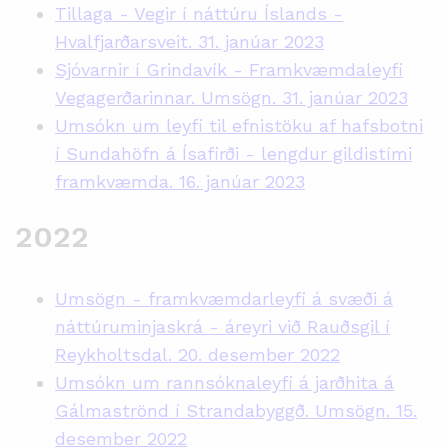
Tillaga - Vegir í náttúru Íslands -
Hvalfjarðarsveit. 31. janúar 2023
Sjóvarnir í Grindavík - Framkvæmdaleyfi
Vegagerðarinnar. Umsögn. 31. janúar 2023
Umsókn um leyfi til efnistöku af hafsbotni
í Sundahöfn á Ísafirði - lengdur gildistími
framkvæmda. 16. janúar 2023
2022
Umsögn - framkvæmdarleyfi á svæði á
náttúruminjaskrá - áreyri við Rauðsgil í
Reykholtsdal. 20. desember 2022
Umsókn um rannsóknaleyfi á jarðhita á
Gálmaströnd í Strandabyggð. Umsögn. 15.
desember 2022