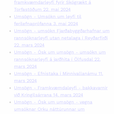
framkvæmdarleyfi fyrir Skógrækt á
Torfastöðum 22. maí 2024
Umsögn - Umsókn um leyfi til
ferilefnaprófanna 3. maí 2024
Umsögn - umsókn Fjarðabyggðarhafnar um
rannsóknarleyfi utan netalaga í Reyðarfirði
22. mars 2024
Umsögn - Ósk um umsögn - umsókn um
rannsóknarleyfi á jarðhita í Ölfusdal 22.
mars 2024
Umsögn - Efnistaka í Minnivallanámu 11.
mars 2024
Umsögn - Framkvæmdaleyfi - bakkavarnir
við Kringilsárrana 14. mars 2024
Umsögn - Ósk um umsögn - vegna
umsóknar Orku náttúrunnar um