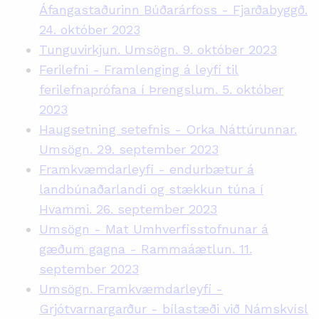
Áfangastaðurinn Búðarárfoss - Fjarðabyggð.
24. október 2023
Tunguvirkjun. Umsögn. 9. október 2023
Ferilefni - Framlenging á leyfi til
ferilefnaprófana í Þrengslum. 5. október
2023
Haugsetning setefnis - Orka Náttúrunnar.
Umsögn. 29. september 2023
Framkvæmdarleyfi - endurbætur á
landbúnaðarlandi og stækkun túna í
Hvammi. 26. september 2023
Umsögn - Mat Umhverfisstofnunar á
gæðum gagna - Rammaáætlun. 11.
september 2023
Umsögn. Framkvæmdarleyfi -
Grjótvarnargarður - bílastæði við Námskvísl