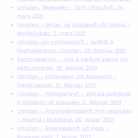
Umsögn. Skógrækt - Gröf í Bitrufirði. 24.
mars 2021
Umsögn - Brúar- og stígagerð yfir Varmá -
Mosfellsbær. 2. mars 2021
Umsókn um nýtingarleyfi - jarðhiti á
Hrafnabjörgum. Umsögn. 25. febrúar 2021
Rammaáætlun - mat á gæðum gagna um
náttúruminjar. 19. febrúar 2021
Umsögn - Hringvegur um Núpsvötn -
framkvæmdir. 12. febrúar 2021
Umsögn - Nýtingarleyfi - vinnsla jarðsjávar
á Röndinni við Kópasker. 5. febrúar 2021
Umsögn - Framkvæmdaleyfi fyrir skógrækt
- Hvanná í Múlaþingi. 26. janúar 2021
Umsögn - Byggingaleyfi við Haga -
Þingeyjarsveit. 7. janúar 2021