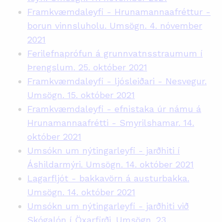
Framkvæmdaleyfi - Hrunamannaafréttur -
borun vinnsluholu. Umsögn. 4. nóvember
2021
Ferilefnaprófun á grunnvatnsstraumum í
Þrengslum. 25. október 2021
Framkvæmdaleyfi - ljósleiðari - Nesvegur.
Umsögn. 15. október 2021
Framkvæmdaleyfi - efnistaka úr námu á
Hrunamannaafrétti - Smyrilshamar. 14.
október 2021
Umsókn um nýtingarleyfi - jarðhiti í
Áshildarmýri. Umsögn. 14. október 2021
Lagarfljót - bakkavörn á austurbakka.
Umsögn. 14. október 2021
Umsókn um nýtingarleyfi - jarðhiti við
Skógalón í Öxarfirði. Umsögn. 23.