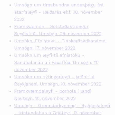
Umsögn um tímabundna undanþágu frá
starfsleyfi - Heiðarás ehf. 30. nóvember
2022
Framkvæmdir - Selstaðastrengur
Seyðisfirði. Umsögn. 29. nóvember 2022
Umsókn. Efnistaka - Fláskarðskrikanáma.
Umsögn. 17. nóvember 2022
Umsókn um leyfi til efnistöku -
Sandhalanáma í Faxaflóa. Umsögn. 11.
nóvember 2022
Umsókn um nýtingarleyfi - jarðhiti á
Reykjanesi. Umsögn. 10. nóvember 2022
Framkvæmdaleyfi - borhola í landi
Nauteyri. 10. nóvember 2022
Umsögn - Grenndarkynning - Byggingaleyfi
- frístundahús á Grjóteyri. 9. nóvember