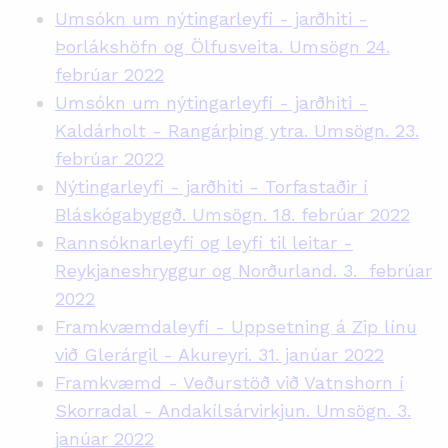
Umsókn um nýtingarleyfi - jarðhiti -
Þorlákshöfn og Ölfusveita. Umsögn 24.
febrúar 2022
Umsókn um nýtingarleyfi - jarðhiti -
Kaldárholt - Rangárþing ytra. Umsögn. 23.
febrúar 2022
Nýtingarleyfi - jarðhiti - Torfastaðir í
Bláskógabyggð. Umsögn. 18. febrúar 2022
Rannsóknarleyfi og leyfi til leitar -
Reykjaneshryggur og Norðurland. 3. febrúar
2022
Framkvæmdaleyfi - Uppsetning á Zip línu
við Glerárgil - Akureyri. 31. janúar 2022
Framkvæmd - Veðurstöð við Vatnshorn í
Skorradal - Andakílsárvirkjun. Umsögn. 3.
janúar 2022