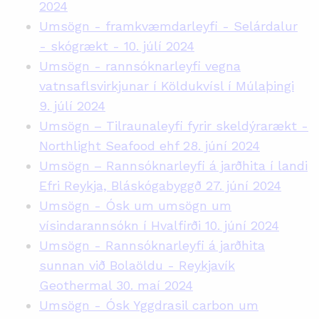
2024
Umsögn - framkvæmdarleyfi - Selárdalur
- skógrækt - 10. júlí 2024
Umsögn - rannsóknarleyfi vegna
vatnsaflsvirkjunar í Köldukvísl í Múlaþingi
9. júlí 2024
Umsögn – Tilraunaleyfi fyrir skeldýrarækt -
Northlight Seafood ehf 28. júní 2024
Umsögn – Rannsóknarleyfi á jarðhita í landi
Efri Reykja, Bláskógabyggð 27. júní 2024
Umsögn - Ósk um umsögn um
vísindarannsókn í Hvalfirði 10. júní 2024
Umsögn - Rannsóknarleyfi á jarðhita
sunnan við Bolaöldu - Reykjavík
Geothermal 30. maí 2024
Umsögn - Ósk Yggdrasil carbon um