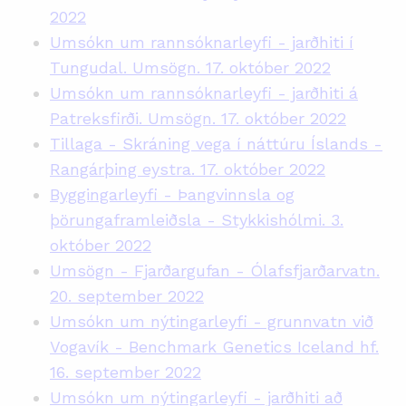
2022
Umsókn um rannsóknarleyfi - jarðhiti í
Tungudal. Umsögn. 17. október 2022
Umsókn um rannsóknarleyfi - jarðhiti á
Patreksfirði. Umsögn. 17. október 2022
Tillaga - Skráning vega í náttúru Íslands -
Rangárþing eystra. 17. október 2022
Byggingarleyfi - Þangvinnsla og
þörungaframleiðsla - Stykkishólmi. 3.
október 2022
Umsögn - Fjarðargufan - Ólafsfjarðarvatn.
20. september 2022
Umsókn um nýtingarleyfi - grunnvatn við
Vogavík - Benchmark Genetics Iceland hf.
16. september 2022
Umsókn um nýtingarleyfi - jarðhiti að