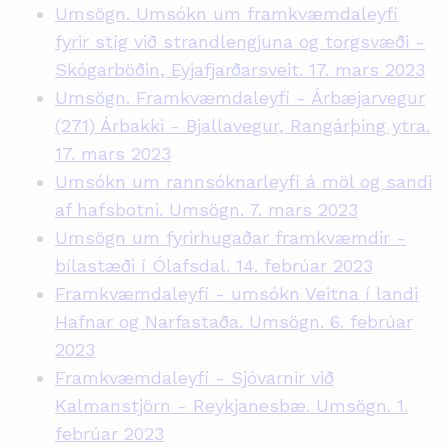
Umsögn. Umsókn um framkvæmdaleyfi
fyrir stíg við strandlengjuna og torgsvæði -
Skógarböðin, Eyjafjarðarsveit. 17. mars 2023
Umsögn. Framkvæmdaleyfi - Árbæjarvegur
(271) Árbakki - Bjallavegur, Rangárþing ytra.
17. mars 2023
Umsókn um rannsóknarleyfi á möl og sandi
af hafsbotni. Umsögn. 7. mars 2023
Umsögn um fyrirhugaðar framkvæmdir -
bílastæði í Ólafsdal. 14. febrúar 2023
Framkvæmdaleyfi - umsókn Veitna í landi
Hafnar og Narfastaða. Umsögn. 6. febrúar
2023
Framkvæmdaleyfi - Sjóvarnir við
Kalmanstjörn - Reykjanesbæ. Umsögn. 1.
febrúar 2023