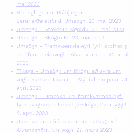
maí 2023
Strenglögn um Blábjörg á
Berufjarðarströnd. Umsögn. 26. maí 2023
Umsögn - Stækkun Sigöldu. 23. maí 2023
Umsögn - Skógrækt. 23. maí 2023
Umsögn - Framkvæmdaleyfi fyrir stofnstíg
meðfram Leiruvegi - Akureyrarbær. 24. apríl
2023
Tillaga - Umsögn um tillögu að skrá um
vegi í náttúru Íslands - Mýrdalshreppur. 24.
apríl 2023
Umsögn - Umsókn um framkvæmdaleyfi
fyrir skógrækt í landi Ljárskóga, Dalabyggð.
4. apríl 2023
Umsókn um efnistöku utan netlaga við
Akraneshöfn. Umsögn. 27. mars 2023