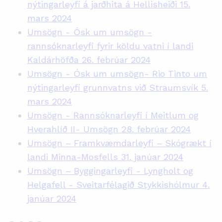
nýtingarleyfi á jarðhita á Hellisheiði 15.
mars 2024
Umsögn - Ósk um umsögn -
rannsóknarleyfi fyrir köldu vatni í landi
Kaldárhöfða 26. febrúar 2024
Umsögn - Ósk um umsögn- Rio Tinto um
nýtingarleyfi grunnvatns við Straumsvík 5.
mars 2024
Umsögn - Rannsóknarleyfi í Meitlum og
Hverahlíð II- Umsögn 28. febrúar 2024
Umsögn – Framkvæmdarleyfi – Skógrækt í
landi Minna-Mosfells 31. janúar 2024
Umsögn – Byggingarleyfi - Lyngholt og
Helgafell - Sveitarfélagið Stykkishólmur 4.
janúar 2024