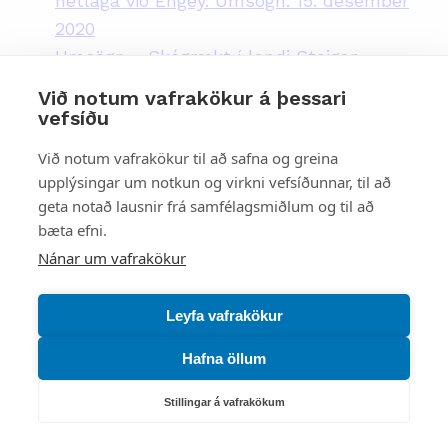
netlaga við Engey. Umsögn. 15. desember
2020
Umsögn - Skógrækt í landi Steigar -
Mýrdalshreppur. 15. desember 2020
Við notum vafrakökur á þessari
Framkvæmd - stígatenging í Grafarvogi.
vefsíðu
Umsögn. 1. desember 2020
Við notum vafrakökur til að safna og greina
Umsókn um endurnýjun á
upplýsingar um notkun og virkni vefsíðunnar, til að
skeldýraræktunarleyfi fyrir allt að 198 tonn
geta notað lausnir frá samfélagsmiðlum og til að
á ári í Steingrímsfirði. 1. desember 2020
bæta efni.
Tillaga - Framkvæmdir á
Nánar um vafrakökur
bráðabirgðartengingu á reiðstíg í
Urriðakotshrauni í Garðabæ. 30. nóvember
Leyfa vafrakökur
2020
Hafna öllum
Arnstapavegur í Þingeyjarsveit - færsla
heimreiðar. Umsögn. 16. nóvember 2020
Stillingar á vafrakökum
Skógræktaráætlun - Lakheiði og