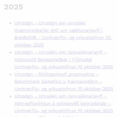
2025
Umsögn - Umsögn um umsókn
Hvammsskeljar ehf. um ræktunarleyfi í
Breiðafirði - Umhverfis- og orkustofnun 20.
október 2025
Umsögn
-
Umsókn
um
rannsóknarleyfi
-
Vatnasvið
Bessastaðaár
í
Fljótsdal
Umhverfis
-
og
orkustofnun
10
október
2025
Umsögn
-
Nýtingarleyfi
grunnvatns
-
Benchmark Genetics v.
Kalmanstjörn
-
Umhverfis
-
og
orkustofnun
10
október
2025
Umsögn
-
Umsókn
um
rannsóknarleyfi
-
Vatnsaflsvirkjun
á
vatnasviði
Vatnsdalsár
-
Umhverfis
-
og
orkustofnun
10
október
2025