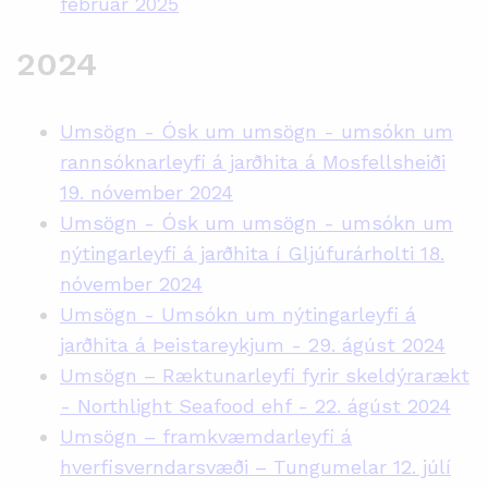
febrúar 2025
2024
Umsögn - Ósk um umsögn - umsókn um
rannsóknarleyfi á jarðhita á Mosfellsheiði
19. nóvember 2024
Umsögn - Ósk um umsögn - umsókn um
nýtingarleyfi á jarðhita í Gljúfurárholti 18.
nóvember 2024
Umsögn - Umsókn um nýtingarleyfi á
jarðhita á Þeistareykjum - 29. ágúst 2024
Umsögn – Ræktunarleyfi fyrir skeldýrarækt
- Northlight Seafood ehf - 22. ágúst 2024
Umsögn – framkvæmdarleyfi á
hverfisverndarsvæði – Tungumelar 12. júlí