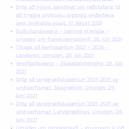
Drög að nýjum samningi um ráðstafanir til
að tryggja úrvinnslu úrgangs veiðarfæra
sem innihalda plast. 17. ágúst 2021
Suðurlandsvegur - lagning strengja -
umsögn um framkvæmdaleyfi. 26. júlí 2021
Tillaga að kerfisáætlun 2021 - 2030 -
Landsnet. Umsögn. 20. júlí 2021
Vestfjarðavegur - Djúpadalstenging. 20. júlí
2021
Drög að landgræðsluáætlun 2021-2031 og
umhverfismat. Skógræktin. Umsögn. 29.
júní 2021
Drög að landgræðsluáætlun 2021-2031 og
umhverfismat. Landgræðslan. Umsögn. 28.
júní 2021
Umsókn um nýtingarleyfi - grunnvatn á lóð