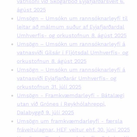
vatnilóni við Skógarböð Eyjafjarðarsveit 6.
ágúst 2025
Umsögn – Umsókn um rannsóknarleyfi til
leitar að málmum suður af Eyjafjarðardal
Umhverfis- og orkustofnun 8. ágúst 2025
Umsögn – Umsókn um rannsóknarleyfi á
vatnasviði Gilsár í Fljótsdal Umhverfis- og
orkustofnun 8. ágúst 2025
Umsögn – Umsókn um rannsóknarleyfi á
vatnasviði Eyjafjarðarár Umhverfis- og
orkustofnun 31. júlí 2025
Umsögn - Framkvæmdarleyfi - Bátalægi
utan við Grónes í Reykhólahreppi,
Dalabyggð 9. júlí 2025
Umsögn um framkvæmdarleyfi - færsla
fráveitulagnar, HEF veitur ehf. 30. júní 2025