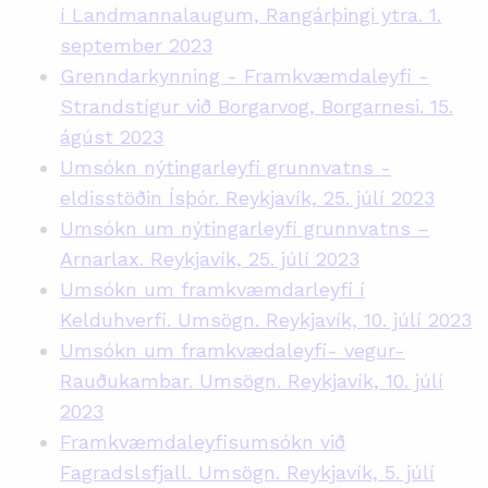
í Landmannalaugum, Rangárþingi ytra. 1.
september 2023
Grenndarkynning - Framkvæmdaleyfi -
Strandstígur við Borgarvog, Borgarnesi. 15.
ágúst 2023
Umsókn nýtingarleyfi grunnvatns -
eldisstöðin Ísþór. Reykjavík, 25. júlí 2023
Umsókn um nýtingarleyfi grunnvatns –
Arnarlax. Reykjavík, 25. júlí 2023
Umsókn um framkvæmdarleyfi í
Kelduhverfi. Umsögn. Reykjavík, 10. júlí 2023
Umsókn um framkvædaleyfi- vegur-
Rauðukambar. Umsögn. Reykjavík, 10. júlí
2023
Framkvæmdaleyfisumsókn við
Fagradslsfjall. Umsögn. Reykjavík, 5. júlí