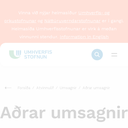
Vinna við nýjar heimasíður
Umhverfis- og
orkustofnunar
og
Náttúruverndarstofnunar
er í gangi.
Heimasíða Umhverfisstofnunar er virk á meðan
vinnunni stendur.
Information in English
Forsíða
Atvinnulíf
Umsagnir
Aðrar umsagnir
Aðrar umsagnir