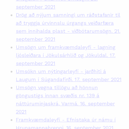
september 2021
Drög að nýjum samningi um ráðstafanir til
að tryggja úrvinnslu úrgangs veiðarfæra
sem innihalda plast - viðbótarumsögn. 21.
september 2021
Umsögn um framkvæmdaleyfi - lagning
ljósleiðara í Jökulsárhlíð og Jökuldal. 17.
september 2021
Umsókn um nýtingarleyfi - jarðhiti á
Laugum í Súgandafirði. 17. september 2021
Umsögn vegna tillögu að hönnun
göngustígs innan svæðis nr. 139 á
náttúruminjaskrá, Varmá. 16. september
2021
Framkvæmdaleyfi - Efnistaka úr námu í
Hrunamannahreppi. 16. september 2021