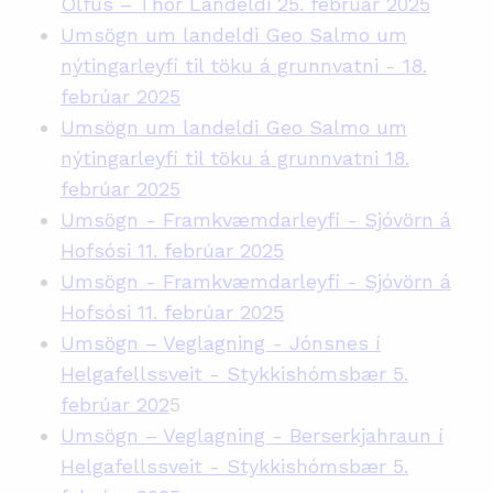
Ölfus – Thor Landeldi 25. febrúar 2025
Umsögn um landeldi Geo Salmo um
nýtingarleyfi til töku á grunnvatni - 18.
febrúar 2025
Umsögn um landeldi Geo Salmo um
nýtingarleyfi til töku á grunnvatni 18.
febrúar 2025
Umsögn - Framkvæmdarleyfi - Sjóvörn á
Hofsósi 11. febrúar 2025
Umsögn - Framkvæmdarleyfi - Sjóvörn á
Hofsósi 11. febrúar 2025
Umsögn – Veglagning - Jónsnes í
Helgafellssveit - Stykkishómsbær 5.
febrúar 202
5
Umsögn – Veglagning - Berserkjahraun í
Helgafellssveit - Stykkishómsbær 5.