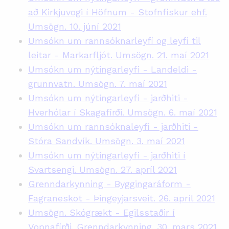
að Kirkjuvogi í Höfnum - Stofnfiskur ehf.
Umsögn. 10. júní 2021
Umsókn um rannsóknarleyfi og leyfi til
leitar - Markarfljót. Umsögn. 21. maí 2021
Umsókn um nýtingarleyfi - Landeldi -
grunnvatn. Umsögn. 7. maí 2021
Umsókn um nýtingarleyfi - jarðhiti -
Hverhólar í Skagafirði. Umsögn. 6. maí 2021
Umsókn um rannsóknaleyfi - jarðhiti -
Stóra Sandvík. Umsögn. 3. maí 2021
Umsókn um nýtingarleyfi - jarðhiti í
Svartsengi. Umsögn. 27. apríl 2021
Grenndarkynning - Byggingaráform -
Fagraneskot - Þingeyjarsveit. 26. apríl 2021
Umsögn. Skógrækt - Egilsstaðir í
Vopnafirði. Grenndarkynning. 30. mars 2021