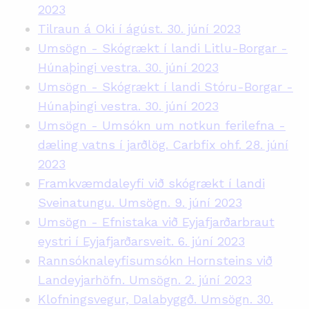
2023
Tilraun á Oki í ágúst. 30. júní 2023
Umsögn - Skógrækt í landi Litlu-Borgar -
Húnaþingi vestra. 30. júní 2023
Umsögn - Skógrækt í landi Stóru-Borgar -
Húnaþingi vestra. 30. júní 2023
Umsögn - Umsókn um notkun ferilefna -
dæling vatns í jarðlög. Carbfix ohf. 28. júní
2023
Framkvæmdaleyfi við skógrækt í landi
Sveinatungu. Umsögn. 9. júní 2023
Umsögn - Efnistaka við Eyjafjarðarbraut
eystri í Eyjafjarðarsveit. 6. júní 2023
Rannsóknaleyfisumsókn Hornsteins við
Landeyjarhöfn. Umsögn. 2. júní 2023
Klofningsvegur, Dalabyggð. Umsögn. 30.