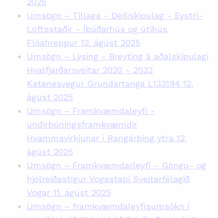
2025
Umsögn – Tillaga - Deiliskipulag - Eystri-
Loftsstaðir - Íbúðarhús og útihús
Flóahreppur 12. ágúst 2025
Umsögn – Lýsing - Breyting á aðalskipulagi
Hvalfjarðarsveitar 2020 – 2032
Katanesvegur Grundartanga L133194 12.
ágúst 2025
Umsögn – Framkvæmdaleyfi -
undirbúningsframkvæmdir
Hvammsvirkjunar í Rangárþing ytra 12.
ágúst 2025
Umsögn – Framkvæmdarleyfi - Göngu- og
hjólreiðastígur Vogastapi Sveitarfélagið
Vogar 11. ágúst 2025
Umsögn – framkvæmdaleyfisumsókn í