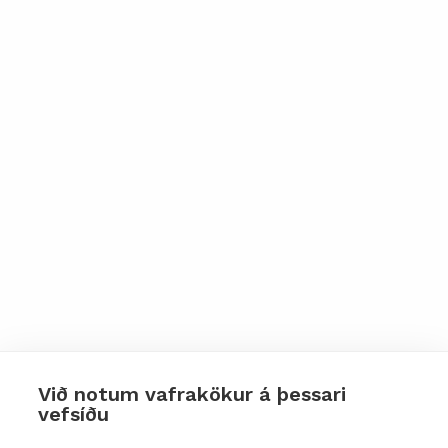
Við notum vafrakökur á þessari
vefsíðu
Styttu þér leið