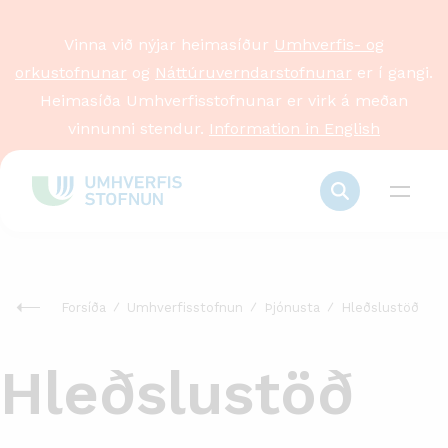
Vinna við nýjar heimasíður
Umhverfis- og
orkustofnunar
og
Náttúruverndarstofnunar
er í gangi.
Heimasíða Umhverfisstofnunar er virk á meðan
vinnunni stendur.
Information in English
Forsíða
Umhverfisstofnun
Þjónusta
Hleðslustöð
Hleðslustöð