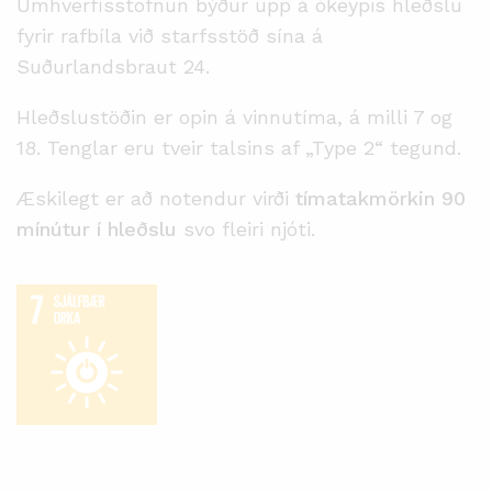
Umhverfisstofnun býður upp á ókeypis hleðslu
fyrir rafbíla við starfsstöð sína á
Suðurlandsbraut 24.
Hleðslustöðin er opin á vinnutíma, á milli 7 og
18. Tenglar eru tveir talsins af „Type 2“ tegund.
Æskilegt er að notendur virði
tímatakmörkin 90
mínútur í hleðslu
svo fleiri njóti.