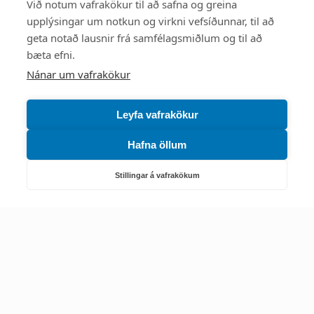
Við notum vafrakökur til að safna og greina
upplýsingar um notkun og virkni vefsíðunnar, til að
Mest skoðað
geta notað lausnir frá samfélagsmiðlum og til að
bæta efni.
Starfsstöðvar
Nánar um vafrakökur
Leyfa vafrakökur
Hafna öllum
Náttúruverndarstofnun
Veiðimál, friðlýst svæði, landvarsla og náttúruvernd
Stillingar á vafrakökum
Netfang: nattura@nattura.is
Sími: 55 66 800
Umhverfis- og orkustofnun
Efnamál, eftirlit, haf- og vatnsmál, hringrásarhagkerfi, leyfi,
loftgæði, loftslagsmál og orkuskipti
▶ Hafa samband