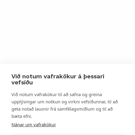
Við notum vafrakökur á þessari
vefsíðu
Styttu þér leið
Við notum vafrakökur til að safna og greina
upplýsingar um notkun og virkni vefsíðunnar, til að
Mest skoðað
geta notað lausnir frá samfélagsmiðlum og til að
bæta efni.
Starfsstöðvar
Nánar um vafrakökur