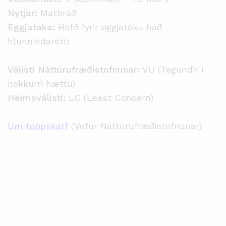
Nytjar:
Matbráð
Eggjataka:
Hefð fyrir eggjatöku háð
hlunnindarétti
Válisti Náttúrufræðistofnunar:
VU (Tegundir í
nokkurri hættu)
Heimsválisti:
LC (Least Concern)
Um toppskarf
(Vefur Náttúrufræðistofnunar)