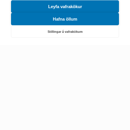
Leyfa vafrakökur
Hafna öllum
Náttúruverndarstofnun
Veiðimál, friðlýst svæði, landvarsla og náttúruvernd
Stillingar á vafrakökum
Netfang: nattura@nattura.is
Sími: 55 66 800
Umhverfis- og orkustofnun
Efnamál, eftirlit, haf- og vatnsmál, hringrásarhagkerfi, leyfi,
loftgæði, loftslagsmál og orkuskipti
▶ Hafa samband
Sími: 569 6000
Kennitala Umhverfis- og orkustofnunar
7010022880
© 2002-2024 Umhverfisstofnun