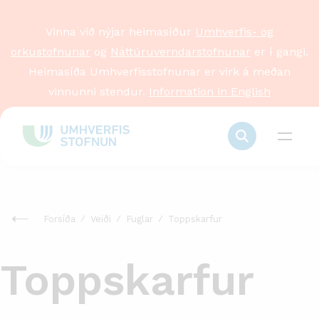
Vinna við nýjar heimasíður
Umhverfis- og
orkustofnunar
og
Náttúruverndarstofnunar
er í gangi.
Heimasíða Umhverfisstofnunar er virk á meðan
vinnunni stendur.
Information in English
Forsíða
Veiði
Fuglar
Toppskarfur
Toppskarfur