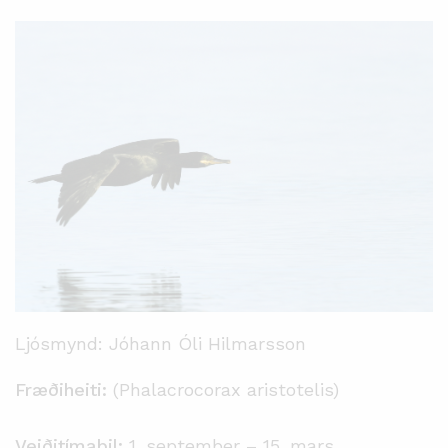
Ljósmynd: Jóhann Óli Hilmarsson
Fræðiheiti:
(Phalacrocorax aristotelis)
Veiðitímabil:
1. september – 15. mars