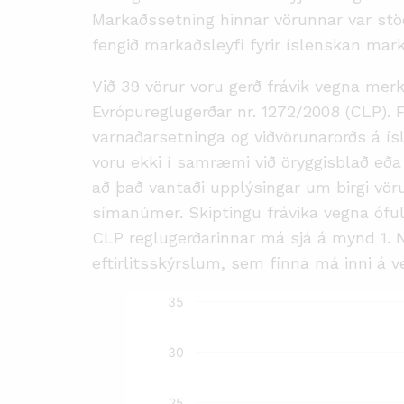
Markaðssetning hinnar vörunnar var stöð
fengið markaðsleyfi fyrir íslenskan mar
Við 39 vörur voru gerð frávik vegna merki
Evrópureglugerðar nr. 1272/2008 (CLP). 
varnaðarsetninga og viðvörunarorðs á í
voru ekki í samræmi við öryggisblað eða 
að það vantaði upplýsingar um birgi vör
símanúmer. Skiptingu frávika vegna ófu
CLP reglugerðarinnar má sjá á mynd 1.
eftirlitsskýrslum, sem finna má inni á 
35
30
25