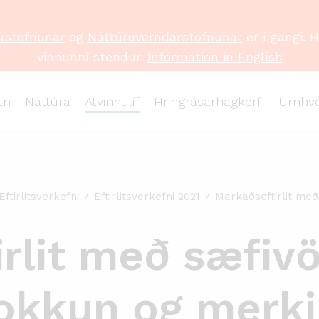
ustofnunar
og
Náttúruverndarstofnunar
er í gangi. 
vinnunni stendur.
Information in English
tn
Náttúra
Atvinnulíf
Hringrásarhagkerfi
Umhve
Eftirlitsverkefni
Eftirlitsverkefni 2021
Markaðseftirlit me
irlit með sæfi
lokkun og merk