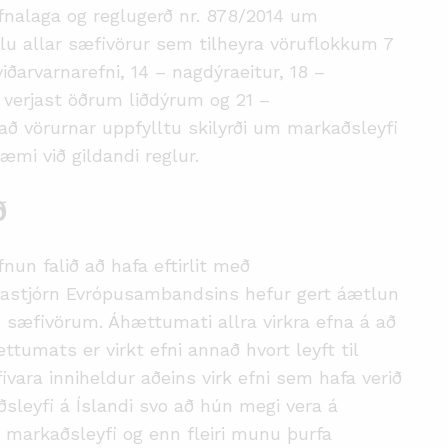
alaga og reglugerð nr. 878/2014 um
llu allar sæfivörur sem tilheyra vöruflokkum 7
viðarvarnarefni, 14 – nagdýraeitur, 18 –
ð verjast öðrum liðdýrum og 21 –
 að vörurnar uppfylltu skilyrði um markaðsleyfi
mi við gildandi reglur.
ð
n falið að hafa eftirlit með
stjórn Evrópusambandsins hefur gert áætlun
 sæfivörum. Áhættumati allra virkra efna á að
hættumats er virkt efni annað hvort leyft til
vara inniheldur aðeins virk efni sem hafa verið
leyfi á Íslandi svo að hún megi vera á
 markaðsleyfi og enn fleiri munu þurfa