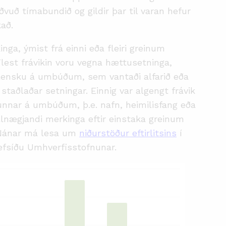
vuð tímabundið og gildir þar til varan hefur
kað.
nga, ýmist frá einni eða fleiri greinum
Flest frávikin voru vegna hættusetninga,
slensku á umbúðum, sem vantaði alfarið eða
staðlaðar setningar. Einnig var algengt frávik
unnar á umbúðum, þ.e. nafn, heimilisfang eða
llnægjandi merkinga eftir einstaka greinum
 Nánar má lesa um
niðurstöður eftirlitsins
í
vefsíðu Umhverfisstofnunar.