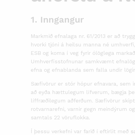
1. Inngangur
Markmið efnalaga nr. 61/2013 er að try
hvorki tjóni á heilsu manna né umhverfi,
ESB og koma í veg fyrir ólöglega markað
Umhverfisstofnunar samkvæmt efnalögu
efna og efnablanda sem falla undir lögi
Sæfivörur er stór hópur efnavara, sem in
að eyða hættulegum lífverum, bægja þe
líffræðilegum aðferðum. Sæfivörur skiptas
rotvarnarefni, varnir gegn meindýrum og
samtals 22 vöruflokka.
Í þessu verkefni var farið í eftirlit með