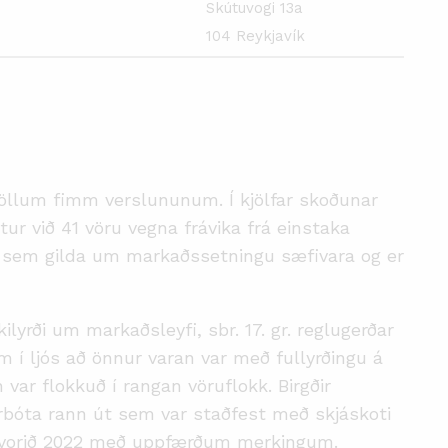
Skútuvogi 13a
104 Reykjavík
öllum fimm verslununum. Í kjölfar skoðunar
r við 41 vöru vegna frávika frá einstaka
sem gilda um markaðssetningu sæfivara og er
lyrði um markaðsleyfi, sbr. 17. gr. reglugerðar
m í ljós að önnur varan var með fullyrðingu á
var flokkuð í rangan vöruflokk. Birgðir
úrbóta rann út sem var staðfest með skjáskoti
m vorið 2022 með uppfærðum merkingum.