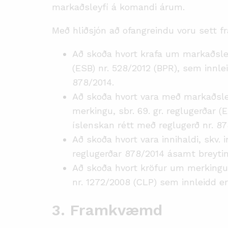
markaðsleyfi á komandi árum.
Með hliðsjón að ofangreindu voru sett fr
Að skoða hvort krafa um markaðsleyfi
(ESB) nr. 528/2012 (BPR), sem innlei
878/2014.
Að skoða hvort vara með markaðsley
merkingu, sbr. 69. gr. reglugerðar (
íslenskan rétt með reglugerð nr. 87
Að skoða hvort vara innihaldi, skv. i
reglugerðar 878/2014 ásamt breyti
Að skoða hvort kröfur um merkingu 
nr. 1272/2008 (CLP) sem innleidd er
3. Framkvæmd