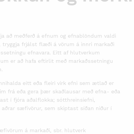
ggja að meðferð á efnum og efnablöndum valdi
 tryggja frjálst flæði á vörum á innri markaði
ssetningu efnavara. Eitt af hlutverkum
m er að hafa eftirlit með markaðssetningu
n.
nihalda eitt eða fleiri virk efni sem ætlað er
im frá eða gera þær skaðlausar með efna- eða
t í fjóra aðalflokka; sótthreinsiefni,
 aðrar sæfivörur, sem skiptast síðan niður í
 sæfivörum á markaði, sbr. hlutverk