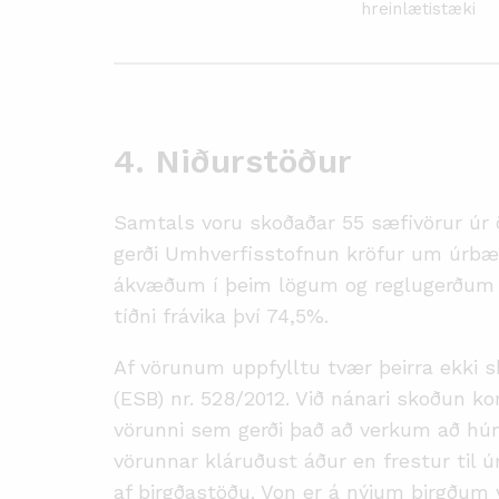
hreinlætistæki
4. Niðurstöður
Samtals voru skoðaðar 55 sæfivörur úr 
gerði Umhverfisstofnun kröfur um úrbætu
ákvæðum í þeim lögum og reglugerðum 
tíðni frávika því 74,5%.
Af vörunum uppfylltu tvær þeirra ekki ski
(ESB) nr. 528/2012. Við nánari skoðun ko
vörunni sem gerði það að verkum að hún 
vörunnar kláruðust áður en frestur til 
af birgðastöðu. Von er á nýjum birgðu