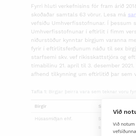
Fyrri hluti verkefnisins fór fram árið 2018
skoðaðar samtals 63 vörur. Lesa má
sam
vefsíðu Umhverfisstofnunar. Í þessum se
Umhverfisstofnunar í eftirlit í fimm vers
niðurstöður kynntar birgjum varanna með
fyrir í eftirlitsferðunum náðu til sex bi
starfsemi skv. vef ríkisskattstjóra og efti
tímabilinu 21. apríl til 3. desember 2021
afhend tilkynning um eftirlitið þar sem
Tafla 1:
Birgjar þeirra vara sem teknar voru fyrir
Birgir
Starfsemi
Við not
Húsasmiðjan ehf.
Smásala á járn- 
Við notum 
sérverslunum
vefsíðunnar