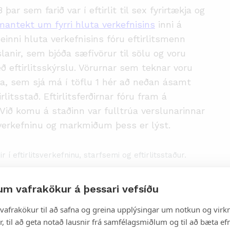
 þar sem farið var í eftirlit til sex fyrirtækja og
antekt um fyrri hluta verkefnisins
inni á
inni hluta verkefnisins fóru eftirlitsmenn
lanir, sem bjóða sæfivörur til sölu og voru
 eftirlitsskýrslu. Vörurnar sem teknar voru
rgja, sem sjá má í töflu 1 hér að neðan ásamt
rlitsstað. Eftirlitsferðirnar fóru fram á
. Við komu á staðinn var fulltrúa verslunarinnar
 verkefninu og markmiðum þess er lýst.
 í eftirlitsverkefninu, starfsemi og eftirlitsstaður.
Eftirlitsstaður
um vafrakökur á þessari vefsíðu
og byggingarvöru í
Húsasmiðjan ehf.
vafrakökur til að safna og greina upplýsingar um notkun og virkn
Skútuvogi 16
, til að geta notað lausnir frá samfélagsmiðlum og til að bæta efn
104 Reykjavík