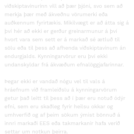
viðskiptavinurinn vill að þær þjóni, svo sem að
merkja þær með ákveðnu vörumerki eða
auðkennum fyrirtækis. Mikilvægt er að átta sig á
því hér að ekki er gerður greinarmunur á því
hvort vara sem sett er á markað sé ætluð til
sölu eða til þess að afhenda viðskiptavinum án
endurgjalds. Kynningarvörur eru því ekki
undanskyldar frá ákvæðum efnalöggjafarinnar.
Þegar ekki er vandað nógu vel til vals á
hráefnum við framleiðslu á kynningarvörum
getur það leitt til þess að í þær eru notuð ódýr
efni, sem eru skaðleg fyrir heilsu okkar og
umhverfið og af þeim sökum ýmist bönnuð á
innri markaði EES eða takmarkanir hafa verið
settar um notkun þeirra.