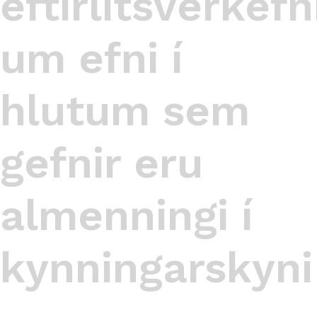
eftirlitsverkefn
um efni í
hlutum sem
gefnir eru
almenningi í
kynningarskyni