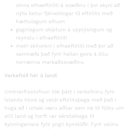
sinna efnaeftirliti á svæðinu í því skyni að
nýta betur fjárveitingar til eftirlits með
hættulegum efnum
gagnlegum skiptum á upplýsingum og
reynslu í efnaeftirliti
meiri skilvirkni í efnaeftirliti með því að
samhæfa það fyrir heilan geira á öllu
norrænna markaðssvæðinu
Verkefnið hér á landi
Umhverfisstofnun tók þátt í verkefninu fyrir
Íslands hönd og valdi eftirlitsþega með það í
huga að í úrtaki væru aðilar sem ná til fólks um
allt land og horft var sérstaklega til
kynningarvara fyrir yngri kynslóðir. Fyrir valinu