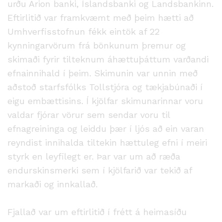
urðu Arion banki, Íslandsbanki og Landsbankinn.
Eftirlitið var framkvæmt með þeim hætti að
Umhverfisstofnun fékk eintök af 22
kynningarvörum frá bönkunum þremur og
skimaði fyrir tilteknum áhættuþáttum varðandi
efnainnihald í þeim. Skimunin var unnin með
aðstoð starfsfólks Tollstjóra og tækjabúnaði í
eigu embættisins. Í kjölfar skimunarinnar voru
valdar fjórar vörur sem sendar voru til
efnagreininga og leiddu þær í ljós að ein varan
reyndist innihalda tiltekin hættuleg efni í meiri
styrk en leyfilegt er. Þar var um að ræða
endurskinsmerki sem í kjölfarið var tekið af
markaði og innkallað.
Fjallað var um eftirlitið í frétt á heimasíðu