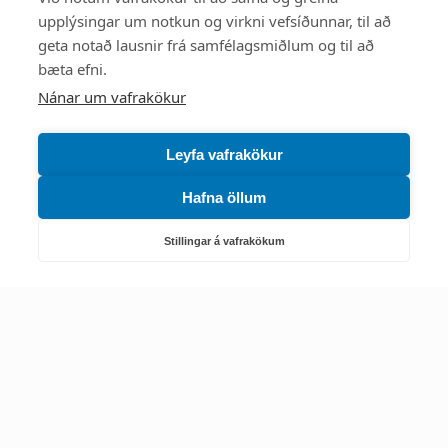
upplýsingar um notkun og virkni vefsíðunnar, til að
geta notað lausnir frá samfélagsmiðlum og til að
bæta efni.
Náttúruverndarstofnun
Nánar um vafrakökur
Veiðimál, friðlýst svæði, landvarsla og náttúruvernd
Netfang: nattura@nattura.is
Leyfa vafrakökur
Sími: 55 66 800
Hafna öllum
Umhverfis- og orkustofnun
Stillingar á vafrakökum
Efnamál, eftirlit, haf- og vatnsmál, hringrásarhagkerfi, leyfi,
loftgæði, loftslagsmál og orkuskipti
▶ Hafa samband
Sími: 569 6000
Kennitala Umhverfis- og orkustofnunar
7010022880