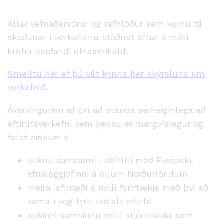
Allar vefnaðarvörur og rafhlöður sem komu til
skoðunar í verkefninu stóðust aftur á móti
kröfur varðandi efnainnihald.
Smelltu hér ef þú vilt kynna þér skýrsluna um
verkefnið.
Ávinningurinn af því að standa sameiginlega að
eftirlitsverkefni sem þessu er margvíslegur og
felst einkum í:
auknu samræmi í eftirliti með Evrópsku
efnalöggjöfinni á öllum Norðurlöndum
meira jafnræði á milli fyrirtækja með því að
koma í veg fyrir tvöfalt eftirlit
aukinni samvinnu milli stjórnvalda sem