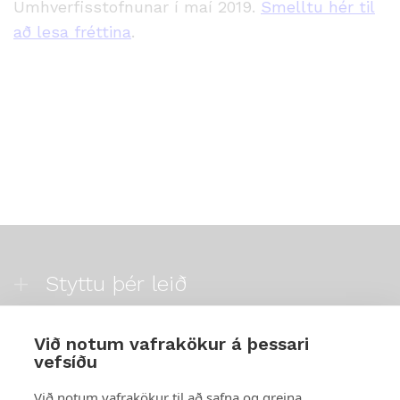
Umhverfisstofnunar í maí 2019.
Smelltu hér til
að lesa fréttina
.
Styttu þér leið
Mest skoðað
Við notum vafrakökur á þessari
vefsíðu
Starfsstöðvar
Við notum vafrakökur til að safna og greina