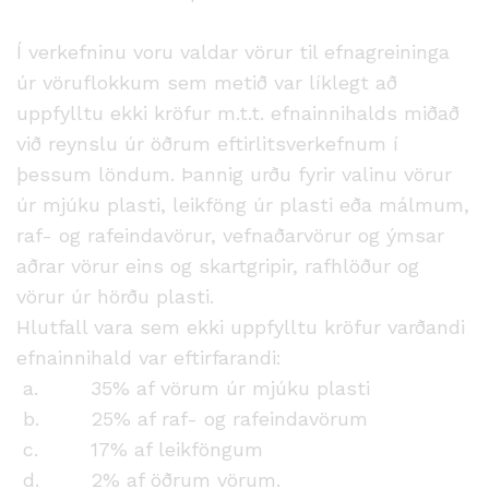
Í verkefninu voru valdar vörur til efnagreininga
úr vöruflokkum sem metið var líklegt að
uppfylltu ekki kröfur m.t.t. efnainnihalds miðað
við reynslu úr öðrum eftirlitsverkefnum í
þessum löndum. Þannig urðu fyrir valinu vörur
úr mjúku plasti, leikföng úr plasti eða málmum,
raf- og rafeindavörur, vefnaðarvörur og ýmsar
aðrar vörur eins og skartgripir, rafhlöður og
vörur úr hörðu plasti.
Hlutfall vara sem ekki uppfylltu kröfur varðandi
efnainnihald var eftirfarandi:
a. 35% af vörum úr mjúku plasti
b. 25% af raf- og rafeindavörum
c. 17% af leikföngum
d. 2% af öðrum vörum.