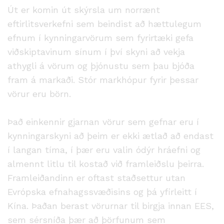
Út er komin út skýrsla um norrænt
eftirlitsverkefni sem beindist að hættulegum
efnum í kynningarvörum sem fyrirtæki gefa
viðskiptavinum sínum í því skyni að vekja
athygli á vörum og þjónustu sem þau bjóða
fram á markaði. Stór markhópur fyrir þessar
vörur eru börn.
Það einkennir gjarnan vörur sem gefnar eru í
kynningarskyni að þeim er ekki ætlað að endast
í langan tíma, í þær eru valin ódýr hráefni og
almennt litlu til kostað við framleiðslu þeirra.
Framleiðandinn er oftast staðsettur utan
Evrópska efnahagssvæðisins og þá yfirleitt í
Kína. Þaðan berast vörurnar til birgja innan EES,
sem sérsníða þær að þörfunum sem