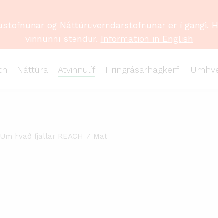
ustofnunar
og
Náttúruverndarstofnunar
er í gangi. 
vinnunni stendur.
Information in English
tn
Náttúra
Atvinnulíf
Hringrásarhagkerfi
Umhve
Um hvað fjallar REACH
Mat