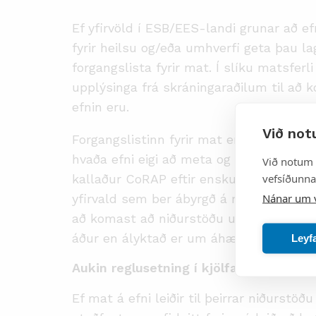
Ef yfirvöld í ESB/EES-landi grunar að e
fyrir heilsu og/eða umhverfi geta þau lag
forgangslista fyrir mat. Í slíku matsferl
upplýsinga frá skráningaraðilum til að
efnin eru.
Við not
Forgangslistinn fyrir mat er hlaupandi 
hvaða efni eigi að meta og yfirvöld í hv
Við notum 
vefsíðunnar
kallaður CoRAP eftir ensku heiti hans
C
Nánar um 
yfirvald sem ber ábyrgð á mati tiltekins
að komast að niðurstöðu um hvort þörf 
áður en ályktað er um áhættu af efnun
Leyf
Aukin reglusetning í kjölfar mats
Ef mat á efni leiðir til þeirrar niðurstö