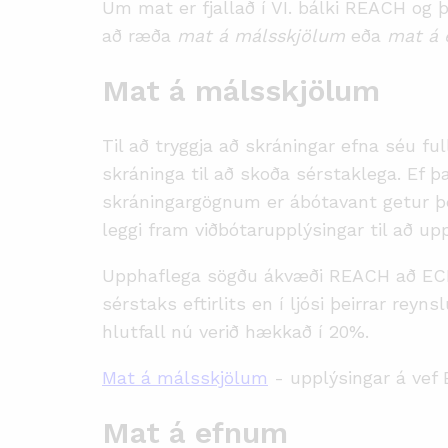
Um mat er fjallað í VI. bálki REACH og þ
að ræða
mat á málsskjölum
eða
mat á
Mat á málsskjölum
Til að tryggja að skráningar efna séu fu
skráninga til að skoða sérstaklega. Ef það
skráningargögnum er ábótavant getur þes
leggi fram viðbótarupplýsingar til að upp
Upphaflega sögðu ákvæði REACH að ECHA
sérstaks eftirlits en í ljósi þeirrar rey
hlutfall nú verið hækkað í 20%.
Mat á málsskjölum
- upplýsingar á vef
Mat á efnum