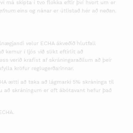
ví má skipta í tvo flokka eftir því hvort um er
 efnum
eins og nánar er útlistað hér að neðan.
llnægjandi velur ECHA ákveðið hlutfall
 kemur í ljós við slíkt eftirlit að
s verið krafist af skráningaraðilum að þeir
fylla kröfur reglugerðarinnar.
 ætti að taka að lágmarki 5% skráninga til
nslu að skráningum er oft ábótavant hefur það
 ECHA.