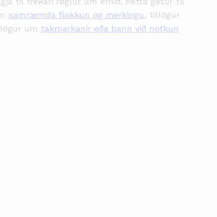
ggja til frekari reglur um efnið. Þetta getur til
um
samræmda flokkun og merkingu
, tillögur
llögur um
takmarkanir eða bann við notkun