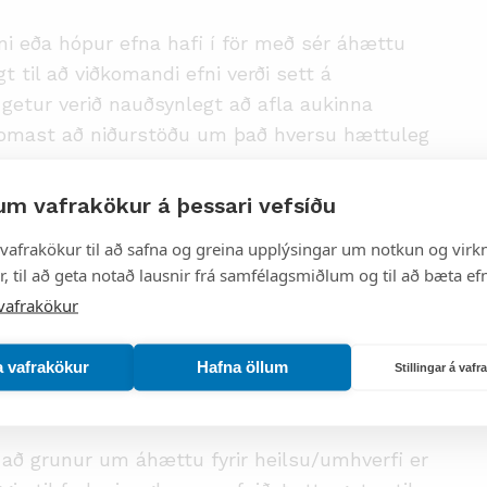
fni eða hópur efna hafi í för með sér áhættu
t til að viðkomandi efni verði sett á
i getur verið nauðsynlegt að afla aukinna
 komast að niðurstöðu um það hversu hættuleg
um vafrakökur á þessari vefsíðu
þriggja ára áætlun, sem uppfærð er árlega, um
aða landi muni sjá um matið. Listinn er jafnan
vafrakökur til að safna og greina upplýsingar um notkun og virkn
, til að geta notað lausnir frá samfélagsmiðlum og til að bæta efn
ommunity Rolling Action Plan
. Lögbært
vafrakökur
 efnis eða hóps af efnum hefur 12 mánuði til
sé á frekari upplýsingum frá skráningaraðilum
um.
a vafrakökur
Hafna öllum
Stillingar á vaf
ðu að grunur um áhættu fyrir heilsu/umhverfi er