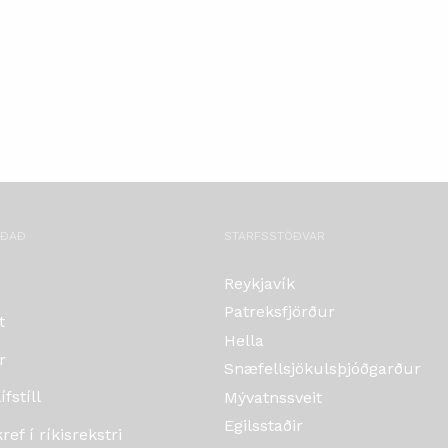
OÐAÐ
STARFSSTÖÐVAR
Reykjavík
Patreksfjörður
t
Hella
r
Snæfellsjökulsþjóðgarður
fstíll
Mývatnssveit
Egilsstaðir
ef í ríkisrekstri