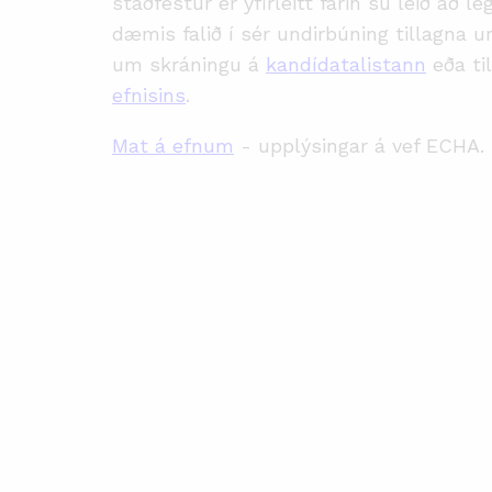
staðfestur er yfirleitt farin sú leið að le
dæmis falið í sér undirbúning tillagna 
um skráningu á
kandídatalistann
eða ti
efnisins
.
Mat á efnum
- upplýsingar á vef ECHA.