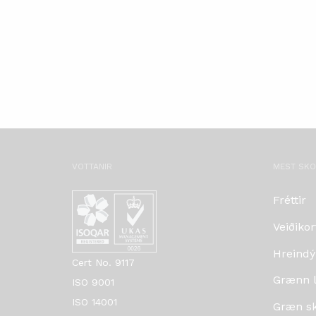
VOTTANIR
MEST SK
Fréttir
Veiðikor
Hreindý
Cert No. 9117
Grænn lí
ISO 9001
ISO 14001
Græn skr