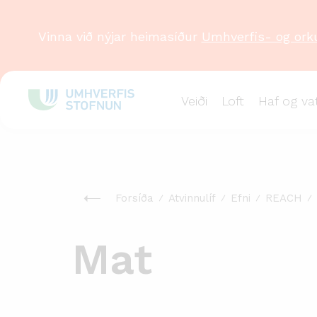
Vinna við nýjar heimasíður
Umhverfis- og ork
Veiði
Loft
Haf og va
Forsíða
Atvinnulíf
Efni
REACH
Mat