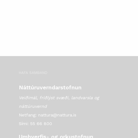
HAFA SAMBAND
Náttúruverndarstofnun
Veiðimál, friðlýst svæði, landvarsla og
náttúruvernd
Netfang: nattura@nattura.is
Sími: 55 66 800
Umhverfis- og orkustofnun