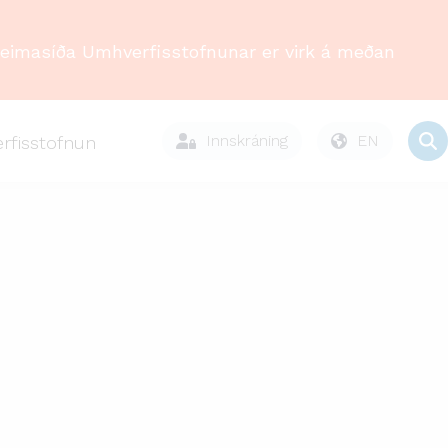
Heimasíða Umhverfisstofnunar er virk á meðan
Innskráning
EN
rfisstofnun