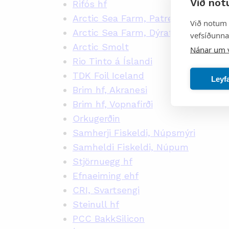
Við not
Rifós hf
Arctic Sea Farm, Patreks- og Tálkna
Við notum 
Arctic Sea Farm, Dýrafirði
vefsíðunnar
Arctic Smolt
Nánar um 
Rio Tinto á Íslandi
TDK Foil Iceland
Leyf
Brim hf, Akranesi
Brim hf, Vopnafirði
Orkugerðin
Samherji Fiskeldi, Núpsmýri
Samheldi Fiskeldi, Núpum
Stjörnuegg hf
Efnaeiming ehf
CRI, Svartsengi
Steinull hf
PCC BakkSilicon