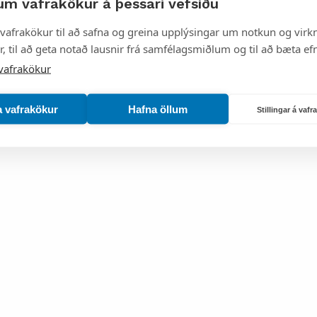
um vafrakökur á þessari vefsíðu
firði
vafrakökur til að safna og greina upplýsingar um notkun og virkn
, til að geta notað lausnir frá samfélagsmiðlum og til að bæta efn
vafrakökur
a vafrakökur
Hafna öllum
Stillingar á vaf