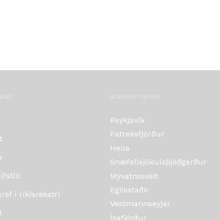
OÐAÐ
STARFSSTÖÐVAR
Reykjavík
Patreksfjörður
t
Hella
r
Snæfellsjökulsþjóðgarður
fstíll
Mývatnssveit
Egilsstaðir
ef í ríkisrekstri
Vestmannaeyjar
l
Ísafjörður