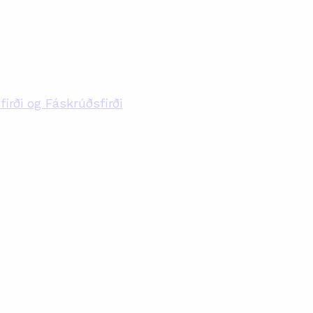
firði og Fáskrúðsfirði