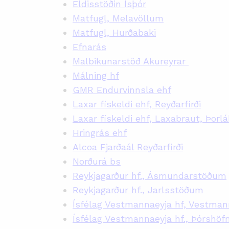
Eldisstöðin Ísþór
Matfugl, Melavöllum
Matfugl, Hurðabaki
Efnarás
Malbikunarstöð Akureyrar
Málning hf
GMR Endurvinnsla ehf
Laxar fiskeldi ehf, Reyðarfirði
Laxar fiskeldi ehf, Laxabraut, Þorl
Hringrás ehf
Alcoa Fjarðaál Reyðarfirði
Norðurá bs
Reykjagarður hf., Ásmundarstöðum
Reykjagarður hf., Jarlsstöðum
Ísfélag Vestmannaeyja hf, Vestma
Ísfélag Vestmannaeyja hf., Þórshöf