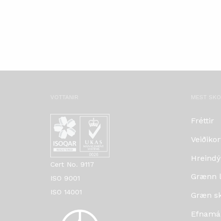
VOTTANIR
MEST SK
Fréttir
Veiðikor
Hreindý
Cert No. 9117
Grænn lí
ISO 9001
ISO 14001
Græn skr
Efnamá