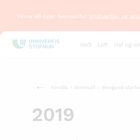
Vinna við nýjar heimasíður
Umhverfis- og ork
Veiði
Loft
Haf og va
Forsíða
Atvinnulíf
Mengandi starfs
2019