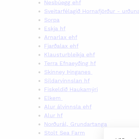
Nesbúegg ehf
Sveitarfélagið Hornafjörður - urðun
Sorpa
Eskja hf
Arnarlax ehf
Fjarðalax ehf
Klausturbleikja ehf
Terra Efnaeyðing hf
Skinney Þinganes
Síldarvinnslan hf
Fiskeldið Haukamýri
Elkem
Alur álvinnsla ehf
Alur hf
Norðurál, Grundartanga
Stolt Sea Farm