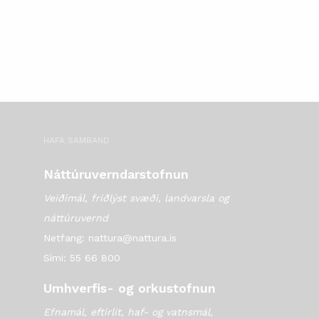
HAFA SAMBAND
Náttúruverndarstofnun
Veiðimál, friðlýst svæði, landvarsla og
náttúruvernd
Netfang: nattura@nattura.is
Sími: 55 66 800
Umhverfis- og orkustofnun
Efnamál, eftirlit, haf- og vatnsmál,