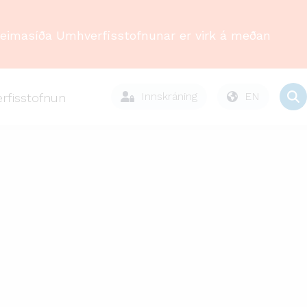
Heimasíða Umhverfisstofnunar er virk á meðan
Innskráning
EN
rfisstofnun