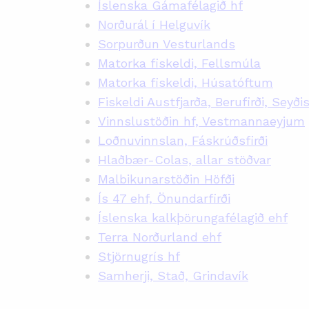
Íslenska Gámafélagið hf
Norðurál í Helguvík
Sorpurðun Vesturlands
Matorka fiskeldi, Fellsmúla
Matorka fiskeldi, Húsatóftum
Fiskeldi Austfjarða, Berufirði, Seyðis
Vinnslustöðin hf, Vestmannaeyjum
Loðnuvinnslan, Fáskrúðsfirði
Hlaðbær-Colas, allar stöðvar
Malbikunarstöðin Höfði
Ís 47 ehf, Önundarfirði
Íslenska kalkþörungafélagið ehf
Terra Norðurland ehf
Stjörnugrís hf
Samherji, Stað, Grindavík