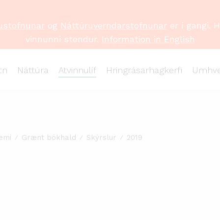
ustofnunar
og
Náttúruverndarstofnunar
er í gangi. 
vinnunni stendur.
Information in English
tn
Náttúra
Atvinnulíf
Hringrásarhagkerfi
Umhve
emi
Grænt bókhald
Skýrslur
2019