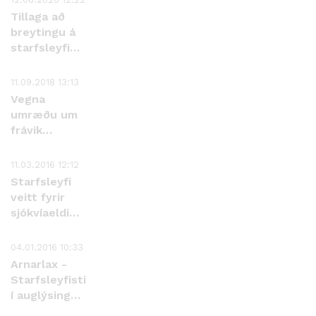
Tillaga að
breytingu á
starfsleyfi
Arnarlax ehf.
í Arnarfirði
11.09.2018 13:13
Vegna
umræðu um
frávik
Arnarlax frá
hvíldartíma
11.03.2016 12:12
svæða
Starfsleyfi
samkvæmt
veitt fyrir
starfsleyfi
sjókvíaeldi
Arnarlax hf.,
Arnarfirði
04.01.2016 10:33
Arnarlax -
Starfsleyfistillaga
í auglýsingu
framlengdur