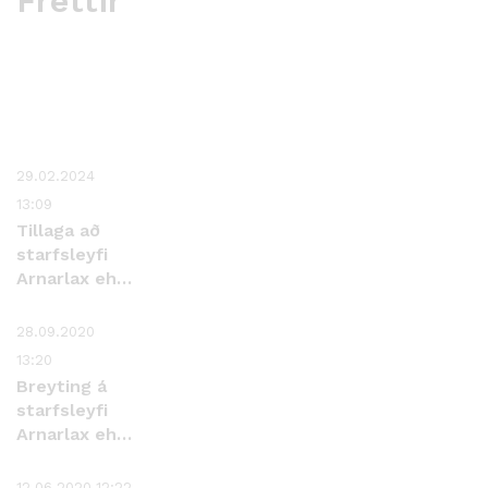
Fréttir
29.02.2024
13:09
Tillaga að
starfsleyfi
Arnarlax ehf.
Ísafjarðardjúpi
28.09.2020
13:20
Breyting á
starfsleyfi
Arnarlax ehf.
í Arnarfirði
12.06.2020 12:22