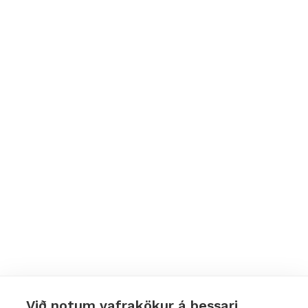
frestur
Við notum vafrakökur á þessari