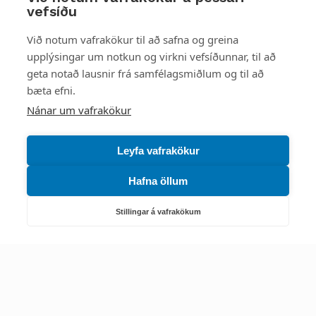
vefsíðu
Styttu þér leið
Við notum vafrakökur til að safna og greina
upplýsingar um notkun og virkni vefsíðunnar, til að
Mest skoðað
geta notað lausnir frá samfélagsmiðlum og til að
bæta efni.
Starfsstöðvar
Nánar um vafrakökur
Leyfa vafrakökur
Hafna öllum
Náttúruverndarstofnun
Veiðimál, friðlýst svæði, landvarsla og náttúruvernd
Stillingar á vafrakökum
Netfang: nattura@nattura.is
Sími: 55 66 800
Umhverfis- og orkustofnun
Efnamál, eftirlit, haf- og vatnsmál, hringrásarhagkerfi, leyfi,