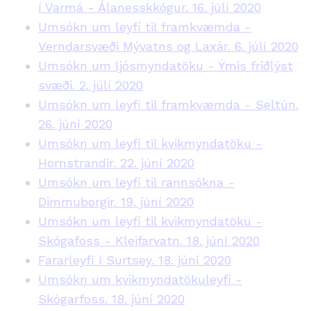
í Varmá - Álanesskkógur. 16. júlí 2020
Umsókn um leyfi til framkvæmda -
Verndarsvæði Mývatns og Laxár. 6. júlí 2020
Umsókn um ljósmyndatöku - Ýmis friðlýst
svæði. 2. júlí 2020
Umsókn um leyfi til framkvæmda - Seltún.
26. júní 2020
Umsókn um leyfi til kvikmyndatöku -
Hornstrandir. 22. júní 2020
Umsókn um leyfi til rannsókna -
Dimmuborgir. 19. júní 2020
Umsókn um leyfi til kvikmyndatöku -
Skógafoss - Kleifarvatn. 18. júní 2020
Fararleyfi í Surtsey. 18. júní 2020
Umsókn um kvikmyndatökuleyfi -
Skógarfoss. 18. júní 2020