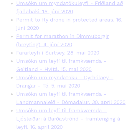
Umsókn um myndatökuleyfi - Friðland að
fjallabaki. 18. júní 2020
Permit to fly drone in protected areas. 16.
júní 2020
Permit for marathon in Dimmuborgir
(breyting). 4. júní 2020
Fararleyfi í Surtsey. 28. maí 2020
Umsókn um leyfi til framkvæmda -
Geitland - Hvítá. 15. maí 2020
Umsókn um myndatöku - Dyrhólaey -
Drangar - Tó. 5. maí 2020
Umsókn um leyfi til framkvæmda -
Landmannaleið - Dómadalur. 30. apríl 2020
Umsókn um leyfi til framkvæmda -
Ljósleiðari á Barðaströnd - framlenging á
leyfi. 16. apríl 2020