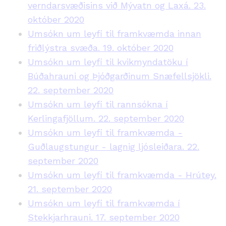
verndarsvæðisins við Mývatn og Laxá. 23.
október 2020
Umsókn um leyfi til framkvæmda innan
friðlýstra svæða. 19. október 2020
Umsókn um leyfi til kvikmyndatöku í
Búðahrauni og Þjóðgarðinum Snæfellsjökli.
22. september 2020
Umsókn um leyfi til rannsókna í
Kerlingafjöllum. 22. september 2020
Umsókn um leyfi til framkvæmda -
Guðlaugstungur - lagnig ljósleiðara. 22.
september 2020
Umsókn um leyfi til framkvæmda - Hrútey.
21. september 2020
Umsókn um leyfi til framkvæmda í
Stekkjarhrauni. 17. september 2020