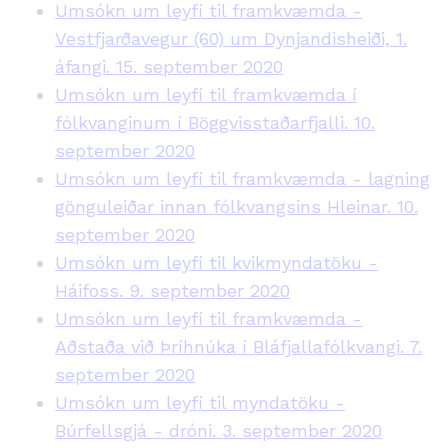
Umsókn um leyfi til framkvæmda -
Vestfjarðavegur (60) um Dynjandisheiði, 1.
áfangi. 15. september 2020
Umsókn um leyfi til framkvæmda í
fólkvanginum í Böggvisstaðarfjalli. 10.
september 2020
Umsókn um leyfi til framkvæmda - lagning
gönguleiðar innan fólkvangsins Hleinar. 10.
september 2020
Umsókn um leyfi til kvikmyndatöku -
Háifoss. 9. september 2020
Umsókn um leyfi til framkvæmda -
Aðstaða við Þríhnúka í Bláfjallafólkvangi. 7.
september 2020
Umsókn um leyfi til myndatöku -
Búrfellsgjá - dróni. 3. september 2020