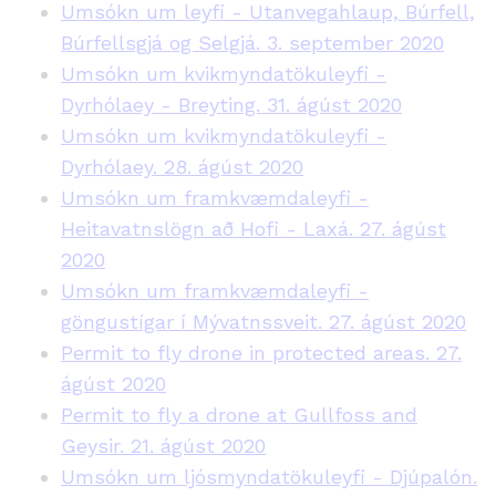
Umsókn um leyfi - Utanvegahlaup, Búrfell,
Búrfellsgjá og Selgjá. 3. september 2020
Umsókn um kvikmyndatökuleyfi -
Dyrhólaey - Breyting. 31. ágúst 2020
Umsókn um kvikmyndatökuleyfi -
Dyrhólaey. 28. ágúst 2020
Umsókn um framkvæmdaleyfi -
Heitavatnslögn að Hofi - Laxá. 27. ágúst
2020
Umsókn um framkvæmdaleyfi -
göngustígar í Mývatnssveit. 27. ágúst 2020
Permit to fly drone in protected areas. 27.
ágúst 2020
Permit to fly a drone at Gullfoss and
Geysir. 21. ágúst 2020
Umsókn um ljósmyndatökuleyfi - Djúpalón.