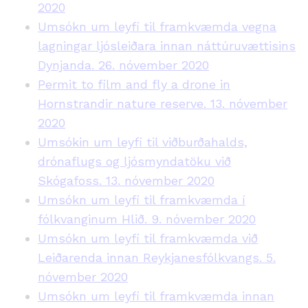
2020
Umsókn um leyfi til framkvæmda vegna
lagningar ljósleiðara innan náttúruvættisins
Dynjanda. 26. nóvember 2020
Permit to film and fly a drone in
Hornstrandir nature reserve. 13. nóvember
2020
Umsókin um leyfi til viðburðahalds,
drónaflugs og ljósmyndatöku við
Skógafoss. 13. nóvember 2020
Umsókn um leyfi til framkvæmda í
fólkvanginum Hlið. 9. nóvember 2020
Umsókn um leyfi til framkvæmda við
Leiðarenda innan Reykjanesfólkvangs. 5.
nóvember 2020
Umsókn um leyfi til framkvæmda innan