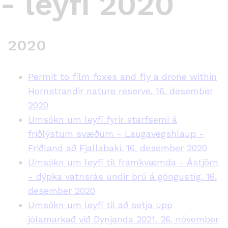
- leyfi 2020
2020
Permit to film foxes and fly a drone within
Hornstrandir nature reserve. 16. desember
2020
Umsókn um leyfi fyrir starfsemi á
friðlýstum svæðum - Laugavegshlaup -
Friðland að Fjallabaki. 16. desember 2020
Umsókn um leyfi til framkvæmda - Ástjörn
- dýpka vatnsrás undir brú á göngustíg. 16.
desember 2020
Umsókn um leyfi til að setja upp
jólamarkað við Dynjanda 2021. 26. nóvember