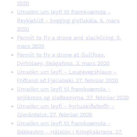
2020
Umsókn um leyfi til framkvæmda -
Reykjahlíð - bygging gistiskála. 6. mars
2020
Permit to fly a drone and slacklining. 5.
mars 2020
Permit to fly a drone at Gullfoss,
Dyrhólaey, Skógafoss. 3. mars 2020
Umsókn um leyfi - Laugavegshlaup -
Friðland að Fjallabaki. 27. febrúar 2020
Umsókn um leyfi til framkvæmda -
snjókross og sleðaspyrna. 27. febrúar 2020
Umsókn um leyfi - Þyrluskíðaferðir -
Glerárdalur. 27. febrúar 2020
Umsókn um leyfi til framkvæmda -
Bakkavörn - Hálslón í Kringilsárrana. 27.