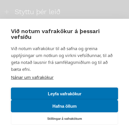
Styttu þér leið
Mest skoðað
Við notum vafrakökur á þessari
vefsíðu
Starfsstöðvar
Við notum vafrakökur til að safna og greina
upplýsingar um notkun og virkni vefsíðunnar, til að
geta notað lausnir frá samfélagsmiðlum og til að
bæta efni.
Náttúruverndarstofnun
Nánar um vafrakökur
Veiðimál, friðlýst svæði, landvarsla og náttúruvernd
Netfang: nattura@nattura.is
Leyfa vafrakökur
Sími: 55 66 800
Hafna öllum
Umhverfis- og orkustofnun
Stillingar á vafrakökum
Efnamál, eftirlit, haf- og vatnsmál, hringrásarhagkerfi, leyfi,