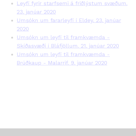
Leyfi fyrir starfsemi á friðlýstum svæðum.
23. janúar 2020
Umsókn um fararleyfi í Eldey. 23. janúar
2020
Umsókn um leyfi til framkvæmda -
Skíðasvæði í Bláfjöllum. 21. janúar 2020
Umsókn um leyfi til framkvæmda -
Brúðkaup - Malarrif. 9. janúar 2020