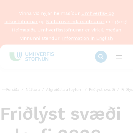
Vinna við nýjar heimasíður
Umhverfis- og
orkustofnunar
og
Náttúruverndarstofnunar
er í gangi.
Heimasíða Umhverfisstofnunar er virk á meðan
vinnunni stendur.
Information in English
Forsíða
Náttúra
Afgreiðsla á leyfum
Friðlýst svæði
Friðlý
Friðlýst svæði