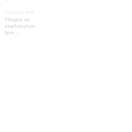
Hlaðbær-
Colas hf.
30.10.2020 15:18
Tillögur að
starfsleyfum
fyrir
færanlegar
malbikunarstöðvar
- Hlaðbær-
Colas hf.