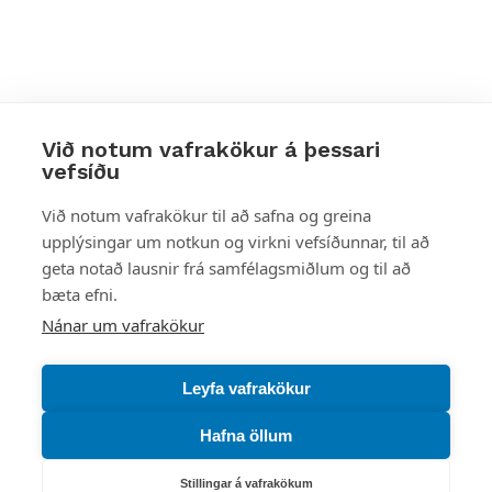
Við notum vafrakökur á þessari
vefsíðu
Styttu þér leið
Við notum vafrakökur til að safna og greina
upplýsingar um notkun og virkni vefsíðunnar, til að
Mest skoðað
geta notað lausnir frá samfélagsmiðlum og til að
bæta efni.
Starfsstöðvar
Nánar um vafrakökur
Leyfa vafrakökur
Hafna öllum
Náttúruverndarstofnun
Veiðimál, friðlýst svæði, landvarsla og náttúruvernd
Stillingar á vafrakökum