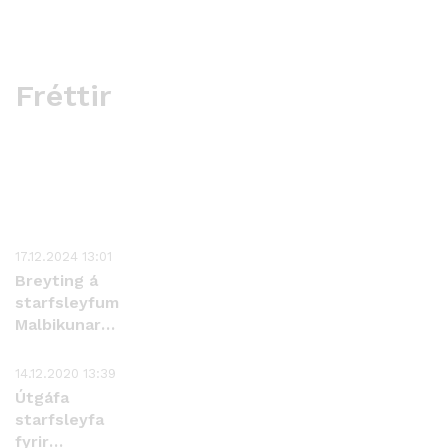
Fréttir
17.12.2024 13:01
Breyting á
starfsleyfum
Malbikunarstöðvarinnar
Hlaðbær
Colas hf.
14.12.2020 13:39
Útgáfa
starfsleyfa
fyrir