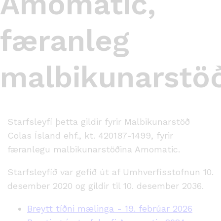
Amomatic,
færanleg
malbikunarstö
Starfsleyfi þetta gildir fyrir Malbikunarstöð
Colas Ísland ehf., kt. 420187-1499, fyrir
færanlegu malbikunarstöðina Amomatic.
Starfsleyfið var gefið út af Umhverfisstofnun 10.
desember 2020 og gildir til 10. desember 2036.
Breytt tíðni mælinga - 19. febrúar 2026