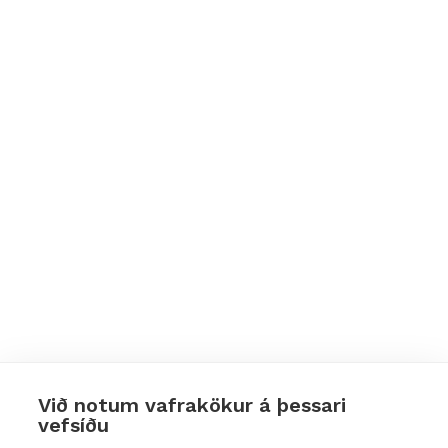
Við notum vafrakökur á þessari
vefsíðu