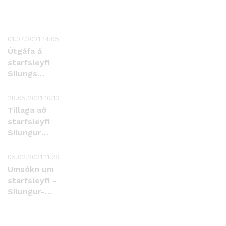
01.07.2021 14:05
Útgáfa á
starfsleyfi
Silungs
eldisstöðvar
ehf.
28.05.2021 10:13
Tillaga að
starfsleyfi
Silungur
eldisstöð
ehf.
05.02.2021 11:28
Umsókn um
starfsleyfi -
Silungur-
eldisstöð
ehf.