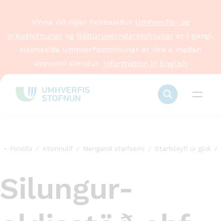
Vinna við nýjar heimasíður
Umhverfis- og
orkustofnunar
og
Náttúruverndarstofnunar
er í gangi.
Heimasíða Umhverfisstofnunar er virk á meðan
vinnunni stendur.
Information in English
Forsíða
Atvinnulíf
Mengandi starfsemi
Starfsleyfi úr gildi
Silungur-