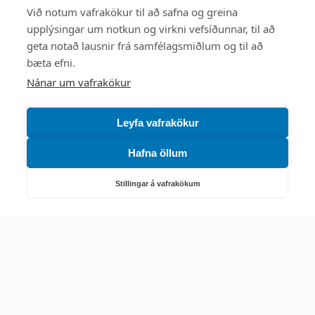
Styttu þér leið
Við notum vafrakökur til að safna og greina
upplýsingar um notkun og virkni vefsíðunnar, til að
Mest skoðað
geta notað lausnir frá samfélagsmiðlum og til að
bæta efni.
Starfsstöðvar
Nánar um vafrakökur
Leyfa vafrakökur
Hafna öllum
Náttúruverndarstofnun
Veiðimál, friðlýst svæði, landvarsla og náttúruvernd
Stillingar á vafrakökum
Netfang: nattura@nattura.is
Sími: 55 66 800
Umhverfis- og orkustofnun
Efnamál, eftirlit, haf- og vatnsmál, hringrásarhagkerfi, leyfi,
loftgæði, loftslagsmál og orkuskipti