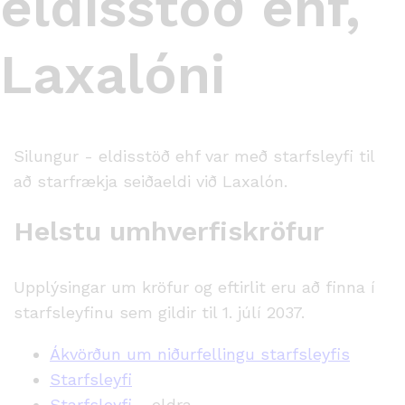
eldisstöð ehf,
Laxalóni
Silungur - eldisstöð ehf var með starfsleyfi til
að starfrækja seiðaeldi við Laxalón.
Helstu umhverfiskröfur
Upplýsingar um kröfur og eftirlit eru að finna í
starfsleyfinu sem gildir til 1. júlí 2037.
Ákvörðun um niðurfellingu starfsleyfis
Starfsleyfi
Starfsleyfi
- eldra