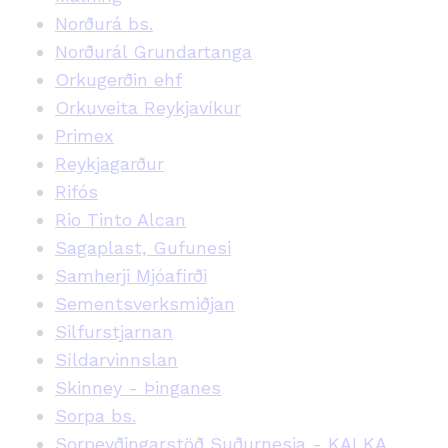
Norðurá bs.
Norðurál Grundartanga
Orkugerðin ehf
Orkuveita Reykjavíkur
Primex
Reykjagarður
Rifós
Rio Tinto Alcan
Sagaplast, Gufunesi
Samherji Mjóafirði
Sementsverksmiðjan
Silfurstjarnan
Síldarvinnslan
Skinney - Þinganes
Sorpa bs.
Sorpeyðingarstöð Suðurnesja - KALKA