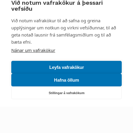
Við notum vafrakökur á þessari
vefsíðu
Starfsstöðvar
Við notum vafrakökur til að safna og greina
upplýsingar um notkun og virkni vefsíðunnar, til að
geta notað lausnir frá samfélagsmiðlum og til að
bæta efni.
Náttúruverndarstofnun
Nánar um vafrakökur
Veiðimál, friðlýst svæði, landvarsla og náttúruvernd
Netfang: nattura@nattura.is
Leyfa vafrakökur
Sími: 55 66 800
Hafna öllum
Umhverfis- og orkustofnun
Stillingar á vafrakökum
Efnamál, eftirlit, haf- og vatnsmál, hringrásarhagkerfi, leyfi,
loftgæði, loftslagsmál og orkuskipti
▶ Hafa samband
Sími: 569 6000