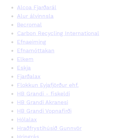
Alcoa Fjarðarál
Alur álvinnsla
Becromal
Carbon Recycling International
Efnaeiming
Efnamóttakan
Elkem
Eskja
Fjarðalax
Flokkun Eyjafjörður ehf.
HB Grandi - fiskeldi
HB Grandi Akranesi
HB Grandi Vopnafirði
Hólalax
Hraðfrystihúsið Gunnvör
Hringrás