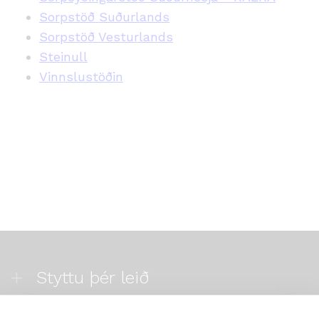
Sorpstöð Suðurlands
Sorpstöð Vesturlands
Steinull
Vinnslustöðin
Styttu þér leið
Mest skoðað