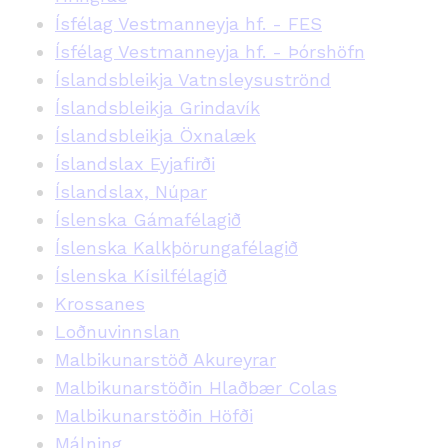
Ísfélag Vestmanneyja hf. - FES
Ísfélag Vestmanneyja hf. - Þórshöfn
Íslandsbleikja Vatnsleysuströnd
Íslandsbleikja Grindavík
Íslandsbleikja Öxnalæk
Íslandslax Eyjafirði
Íslandslax, Núpar
Íslenska Gámafélagið
Íslenska Kalkþörungafélagið
Íslenska Kísilfélagið
Krossanes
Loðnuvinnslan
Malbikunarstöð Akureyrar
Malbikunarstöðin Hlaðbær Colas
Malbikunarstöðin Höfði
Málning