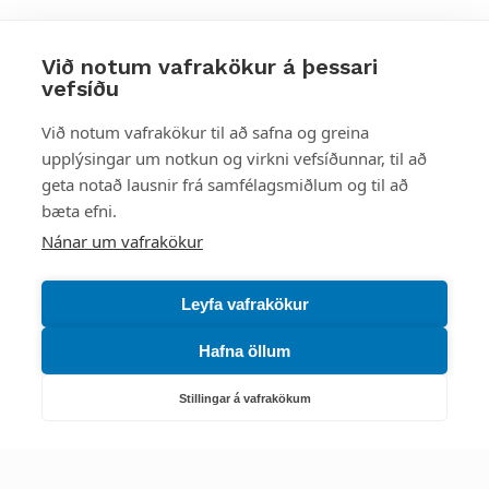
Við notum vafrakökur á þessari
vefsíðu
Styttu þér leið
Við notum vafrakökur til að safna og greina
upplýsingar um notkun og virkni vefsíðunnar, til að
Mest skoðað
geta notað lausnir frá samfélagsmiðlum og til að
bæta efni.
Starfsstöðvar
Nánar um vafrakökur
Leyfa vafrakökur
Hafna öllum
Náttúruverndarstofnun
Veiðimál, friðlýst svæði, landvarsla og náttúruvernd
Stillingar á vafrakökum
Netfang: nattura@nattura.is
Sími: 55 66 800