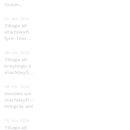
Ocean
EcoFarm ehf.
02. des. 2024
Tillaga að
starfsleyfi
fyrir Thor
landeldi ehf.
Þorlákshöfn
08. nóv. 2024
Tillaga að
breytingu á
starfsleyfi
Íslenska
kalkþörungafélgasins
08. nóv. 2024
ehf., Bíldudal.
Umsókn um
starfsleyfi –
Hringrás ehf.
08. nóv. 2024
Tillaga að