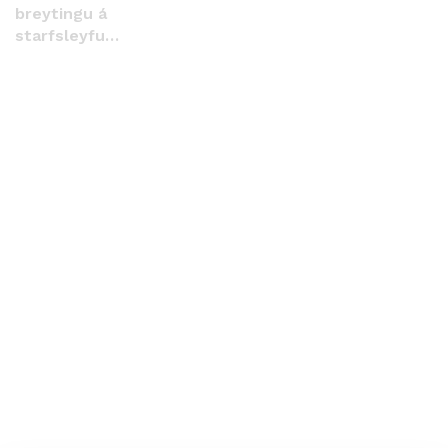
breytingu á
starfsleyfum
Malbikunarstöðvarinnar
Hlaðbær
Colas hf.