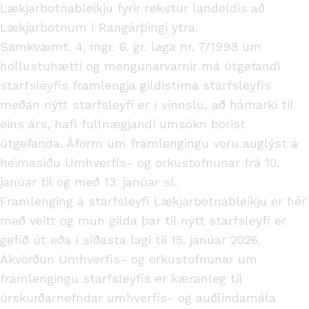
Lækjarbotnableikju fyrir rekstur landeldis að
Lækjarbotnum í Rangárþingi ytra.
Samkvæmt. 4. mgr. 6. gr. laga nr. 7/1998 um
hollustuhætti og mengunarvarnir má útgefandi
starfsleyfis framlengja gildistíma starfsleyfis
meðan nýtt starfsleyfi er í vinnslu, að hámarki til
eins árs, hafi fullnægjandi umsókn borist
útgefanda. Áform um framlengingu voru auglýst á
heimasíðu Umhverfis- og orkustofnunar frá 10.
janúar til og með 13. janúar sl.
Framlenging á starfsleyfi Lækjarbotnableikju er hér
með veitt og mun gilda þar til nýtt starfsleyfi er
gefið út eða í síðasta lagi til 15. janúar 2026.
Ákvörðun Umhverfis- og orkustofnunar um
framlengingu starfsleyfis er kæranleg til
úrskurðarnefndar umhverfis- og auðlindamála