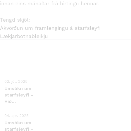
innan eins mánaðar frá birtingu hennar.
Tengd skjöl:
Ákvörðun um framlengingu á starfsleyfi
Lækjarbotnableikju
02. júl. 2025
Umsókn um
starfsleyfi –
Hið
Norðlenzka
Styrjufelag
04. apr. 2025
ehf.
Umsókn um
starfsleyfi –