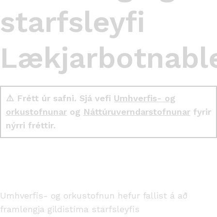
starfsleyfi
Lækjarbotnable
⚠️ Frétt úr safni. Sjá vefi
Umhverfis- og
orkustofnunar
og
Náttúruverndarstofnunar
fyrir
nýrri fréttir.
Umhverfis- og orkustofnun hefur fallist á að
framlengja gildistíma starfsleyfis