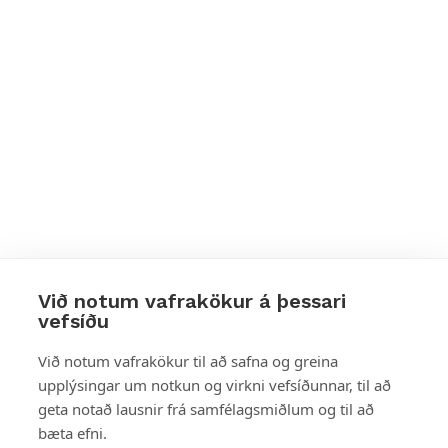
Við notum vafrakökur á þessari
vefsíðu
Styttu þér leið
Við notum vafrakökur til að safna og greina
upplýsingar um notkun og virkni vefsíðunnar, til að
Mest skoðað
geta notað lausnir frá samfélagsmiðlum og til að
bæta efni.