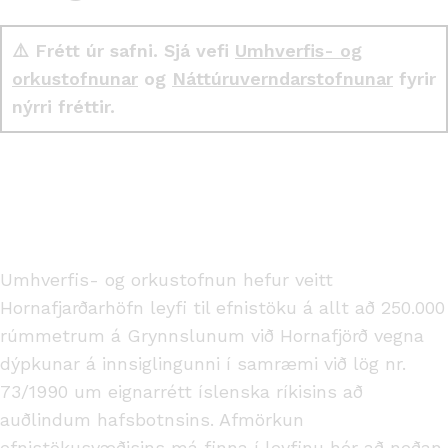
⚠️ Frétt úr safni. Sjá vefi
Umhverfis- og
orkustofnunar
og
Náttúruverndarstofnunar
fyrir
nýrri fréttir.
Umhverfis- og orkustofnun hefur veitt
Hornafjarðarhöfn leyfi til efnistöku á allt að 250.000
rúmmetrum á Grynnslunum við Hornafjörð vegna
dýpkunar á innsiglingunni í samræmi við lög nr.
73/1990 um eignarrétt íslenska ríkisins að
auðlindum hafsbotnsins. Afmörkun
efnistökusvæðisins má finna í leyfinu hér að neðan.