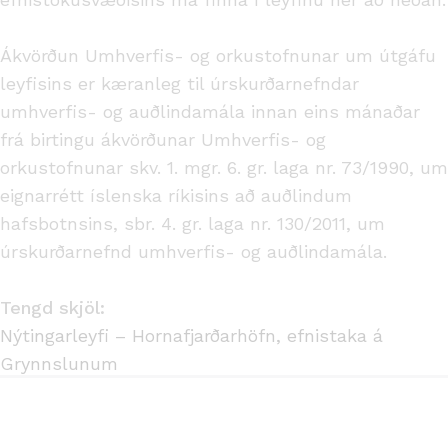
Ákvörðun Umhverfis- og orkustofnunar um útgáfu
leyfisins er kæranleg til úrskurðarnefndar
umhverfis- og auðlindamála innan eins mánaðar
frá birtingu ákvörðunar Umhverfis- og
orkustofnunar skv. 1. mgr. 6. gr. laga nr. 73/1990, um
eignarrétt íslenska ríkisins að auðlindum
hafsbotnsins, sbr. 4. gr. laga nr. 130/2011, um
úrskurðarnefnd umhverfis- og auðlindamála.
Tengd skjöl:
Nýtingarleyfi – Hornafjarðarhöfn, efnistaka á
Grynnslunum