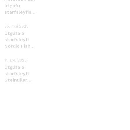
útgáfu
starfsleyfis
fyrir Carbfix
hf. á
05. maí 2025
Hellisheiði og
Útgáfa á
undanþága
starfsleyfi
Nordic Fish
Leather
11. apr. 2025
Útgáfa á
starfsleyfi
Steinullar
hf.,
Sauðárkróki.