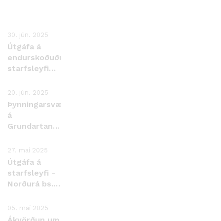
30. jún. 2025
Útgáfa á
endurskoðuðu
starfsleyfi
fyrir Arctic
Smolt ehf.
20. jún. 2025
Tálknafirði
Þynningarsvæði
á
Grundartanga
afnumin
27. maí 2025
Útgáfa á
starfsleyfi -
Norðurá bs.
við
Stekkjarvík
05. maí 2025
Ákvörðun um