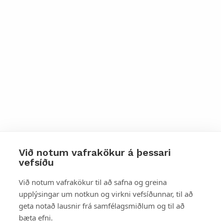
Við notum vafrakökur á þessari
vefsíðu
Styttu þér leið
Við notum vafrakökur til að safna og greina
upplýsingar um notkun og virkni vefsíðunnar, til að
Mest skoðað
geta notað lausnir frá samfélagsmiðlum og til að
bæta efni.