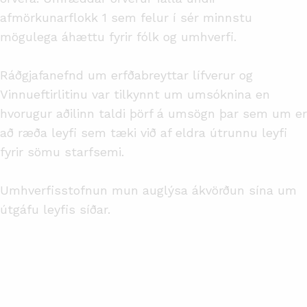
afmörkunarflokk 1 sem felur í sér minnstu
mögulega áhættu fyrir fólk og umhverfi.
Ráðgjafanefnd um erfðabreyttar lífverur og
Vinnueftirlitinu var tilkynnt um umsóknina en
hvorugur aðilinn taldi þörf á umsögn þar sem um er
að ræða leyfi sem tæki við af eldra útrunnu leyfi
fyrir sömu starfsemi.
Umhverfisstofnun mun auglýsa ákvörðun sína um
útgáfu leyfis síðar.