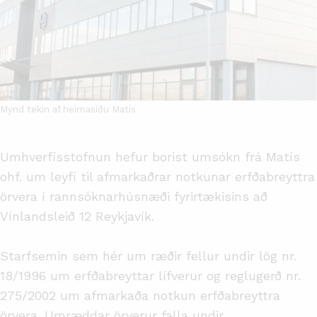
Mynd tekin af heimasíðu Matís
Umhverfisstofnun hefur borist umsókn frá Matís
ohf. um leyfi til afmarkaðrar notkunar erfðabreyttra
örvera í rannsóknarhúsnæði fyrirtækisins að
Vínlandsleið 12 Reykjavík.
Starfsemin sem hér um ræðir fellur undir lög nr.
18/1996 um erfðabreyttar lífverur og reglugerð nr.
275/2002 um afmarkaða notkun erfðabreyttra
örvera. Umræddar örverur falla undir