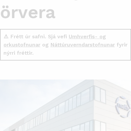
örvera
⚠️ Frétt úr safni. Sjá vefi
Umhverfis- og
orkustofnunar
og
Náttúruverndarstofnunar
fyrir
nýrri fréttir.