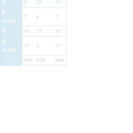
8
8
22
30
8
7
x
7
(nóv)
9
10
27
37
9
17
x
17
(nóv)
397
403
800