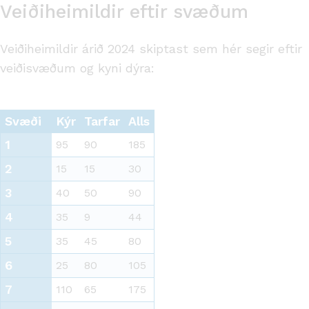
Veiðiheimildir eftir svæðum
Veiðiheimildir árið 2024 skiptast sem hér segir eftir
veiðisvæðum og kyni dýra:
Svæði
Kýr
Tarfar
Alls
1
95
90
185
2
15
15
30
3
40
50
90
4
35
9
44
5
35
45
80
6
25
80
105
7
110
65
175