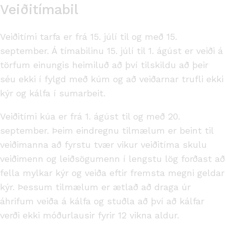
Veiðitímabil
Veiðitími tarfa er frá 15. júlí til og með 15.
september. Á tímabilinu 15. júlí til 1. ágúst er veiði á
törfum einungis heimiluð að því tilskildu að þeir
séu ekki í fylgd með kúm og að veiðarnar trufli ekki
kýr og kálfa í sumarbeit.
Veiðitími kúa er frá 1. ágúst til og með 20.
september. Þeim eindregnu tilmælum er beint til
veiðimanna að fyrstu tvær vikur veiðitíma skulu
veiðimenn og leiðsögumenn í lengstu lög forðast að
fella mylkar kýr og veiða eftir fremsta megni geldar
kýr. Þessum tilmælum er ætlað að draga úr
áhrifum veiða á kálfa og stuðla að því að kálfar
verði ekki móðurlausir fyrir 12 vikna aldur.