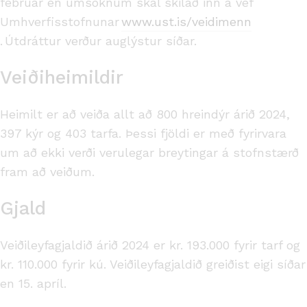
febrúar en umsóknum skal skilað inn á vef
Umhverfisstofnunar
www.ust.is/veidimenn
. Útdráttur verður auglýstur síðar.
Veiðiheimildir
Heimilt er að veiða allt að 800 hreindýr árið 2024,
397 kýr og 403 tarfa. Þessi fjöldi er með fyrirvara
um að ekki verði verulegar breytingar á stofnstærð
fram að veiðum.
Gjald
Veiðileyfagjaldið árið 2024 er kr. 193.000 fyrir tarf og
kr. 110.000 fyrir kú. Veiðileyfagjaldið greiðist eigi síðar
en 15. apríl.