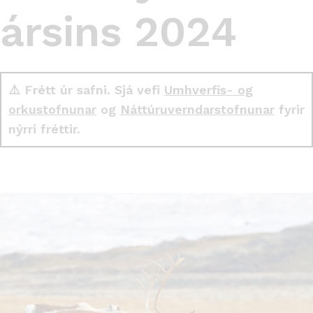
ársins 2024
⚠️ Frétt úr safni. Sjá vefi
Umhverfis- og
orkustofnunar
og
Náttúruverndarstofnunar
fyrir
nýrri fréttir.