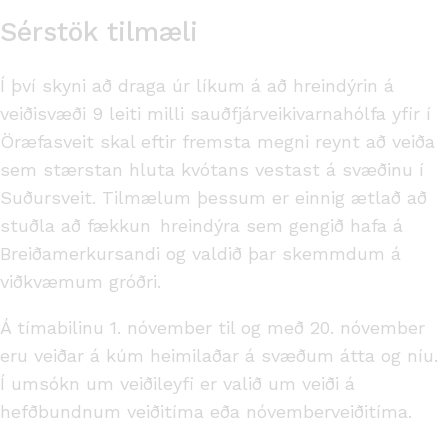
Sérstök tilmæli
Í því skyni að draga úr líkum á að hreindýrin á
veiðisvæði 9 leiti milli sauðfjárveikivarnahólfa yfir í
Öræfasveit skal eftir fremsta megni reynt að veiða
sem stærstan hluta kvótans vestast á svæðinu í
Suðursveit. Tilmælum þessum er einnig ætlað að
stuðla að fækkun hreindýra sem gengið hafa á
Breiðamerkursandi og valdið þar skemmdum á
viðkvæmum gróðri.
Á tímabilinu 1. nóvember til og með 20. nóvember
eru veiðar á kúm heimilaðar á svæðum átta og níu.
Í umsókn um veiðileyfi er valið um veiði á
hefðbundnum veiðitíma eða nóvemberveiðitíma.