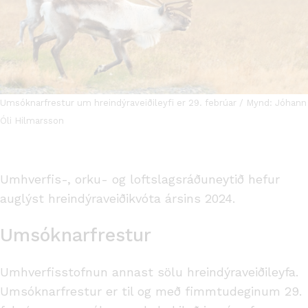
Umsóknarfrestur um hreindýraveiðileyfi er 29. febrúar / Mynd: Jóhann
Óli Hilmarsson
Umhverfis-, orku- og loftslagsráðuneytið hefur
auglýst hreindýraveiðikvóta ársins 2024.
Umsóknarfrestur
Umhverfisstofnun annast sölu hreindýraveiðileyfa.
Umsóknarfrestur er til og með fimmtudeginum 29.