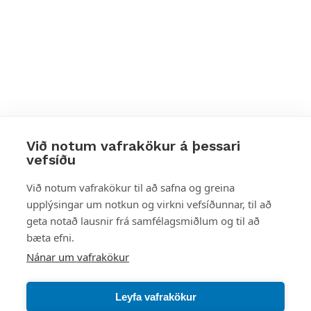
Við notum vafrakökur á þessari
vefsíðu
Styttu þér leið
Við notum vafrakökur til að safna og greina
upplýsingar um notkun og virkni vefsíðunnar, til að
Mest skoðað
geta notað lausnir frá samfélagsmiðlum og til að
bæta efni.
Starfsstöðvar
Nánar um vafrakökur
Leyfa vafrakökur