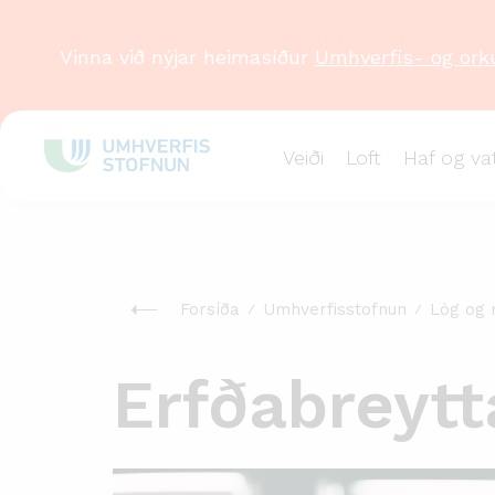
Vinna við nýjar heimasíður
Umhverfis- og ork
Veiði
Loft
Haf og va
Forsíða
Umhverfisstofnun
Lög og 
Erfðabreytta