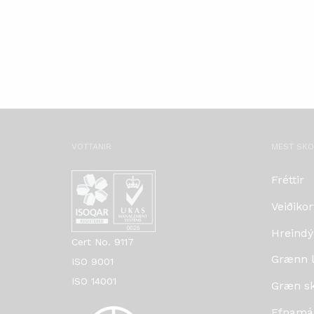
VOTTANIR
MEST SK
Fréttir
Veiðikor
Hreindý
Cert No. 9117
Grænn lí
ISO 9001
ISO 14001
Græn skr
Efnamá