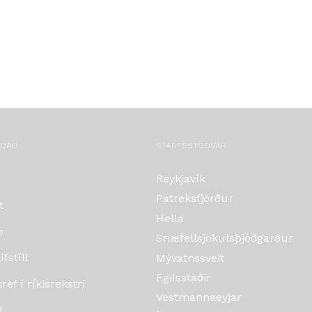
OÐAÐ
STARFSSTÖÐVAR
Reykjavík
Patreksfjörður
t
Hella
r
Snæfellsjökulsþjóðgarður
fstíll
Mývatnssveit
Egilsstaðir
ef í ríkisrekstri
Vestmannaeyjar
l