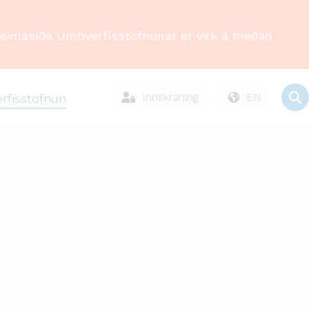
Heimasíða Umhverfisstofnunar er virk á meðan
Innskráning
EN
rfisstofnun