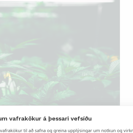
um vafrakökur á þessari vefsíðu
vafrakökur til að safna og greina upplýsingar um notkun og virkn