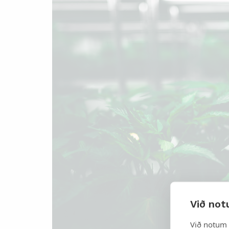
Við not
Við notum 