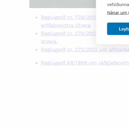
vefsíðunnar
Nánar um 
Reglugerð nr. 728/2011 um sleppin
erfðabreyttra lífvera
Leyf
Reglugerð nr. 276/2002 um afmarkað
örvera.
Reglugerð nr. 275/2002 um afmarka
Reglugerð 68/1998 um ráðgjafanefnd