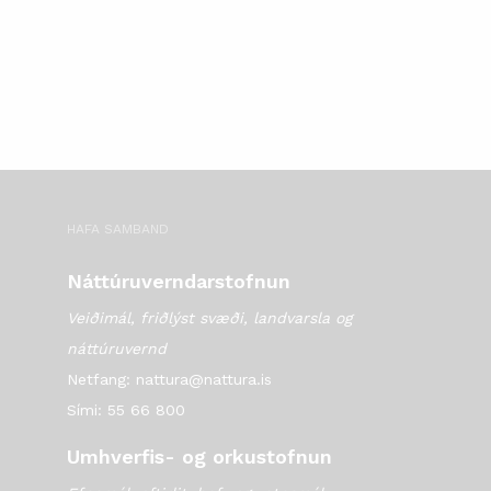
HAFA SAMBAND
Náttúruverndarstofnun
Veiðimál, friðlýst svæði, landvarsla og
náttúruvernd
Netfang: nattura@nattura.is
Sími: 55 66 800
Umhverfis- og orkustofnun