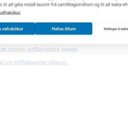
, til að geta notað lausnir frá samfélagsmiðlum og til að bæta efn
vafrakökur
gu eða dreifingu og markaðssetningu
a vafrakökur
Hafna öllum
Stillingar á vaf
a notkun erfðabreyttra lífvera, annarra en
ða notkun erfðabreyttra örvera.
 um erfðabreyttar lífverur.