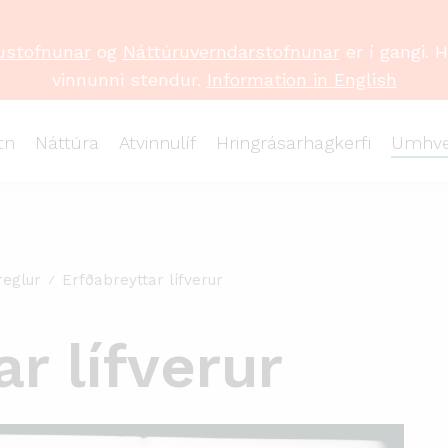
ustofnunar
og
Náttúruverndarstofnunar
er í gangi. 
vinnunni stendur.
Information in English
tn
Náttúra
Atvinnulíf
Hringrásarhagkerfi
Umhve
reglur
Erfðabreyttar lífverur
r lífverur