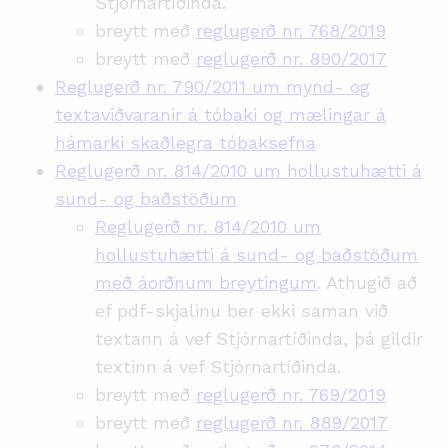
Stjórnartíðinda.
breytt með
reglugerð nr. 768/2019
breytt með
reglugerð nr. 890/2017
Reglugerð nr. 790/2011 um mynd- og
textaviðvaranir á tóbaki og mælingar á
hámarki skaðlegra tóbaksefna
Reglugerð nr. 814/2010 um hollustuhætti á
sund- og baðstöðum
Reglugerð nr. 814/2010 um
hollustuhætti á sund- og baðstöðum
með áorðnum breytingum
. Athugið að
ef pdf-skjalinu ber ekki saman við
textann á vef Stjórnartíðinda, þá gildir
textinn á vef Stjórnartíðinda.
breytt með
reglugerð nr. 769/2019
breytt með
reglugerð nr. 889/2017