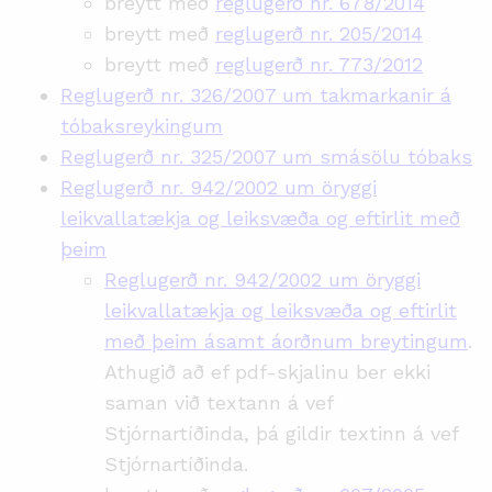
breytt með
reglugerð nr. 678/2014
breytt með
reglugerð nr. 205/2014
breytt með
reglugerð nr. 773/2012
Reglugerð nr. 326/2007 um takmarkanir á
tóbaksreykingum
Reglugerð nr. 325/2007 um smásölu tóbaks
Reglugerð nr. 942/2002 um öryggi
leikvallatækja og leiksvæða og eftirlit með
þeim
Reglugerð nr. 942/2002 um öryggi
leikvallatækja og leiksvæða og eftirlit
með þeim ásamt áorðnum breytingum
.
Athugið að ef pdf-skjalinu ber ekki
saman við textann á vef
Stjórnartíðinda, þá gildir textinn á vef
Stjórnartíðinda.