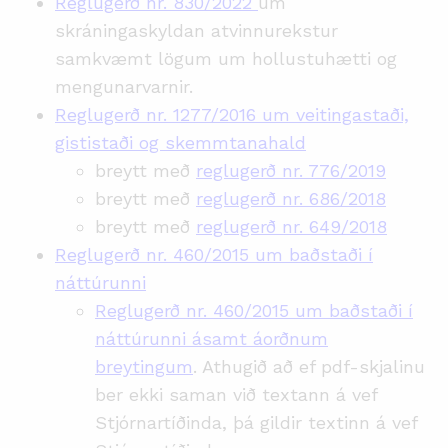
Reglugerð nr. 830/2022
um
skráningaskyldan atvinnurekstur
samkvæmt lögum um hollustuhætti og
mengunarvarnir.
Reglugerð nr. 1277/2016 um veitingastaði,
gististaði og skemmtanahald
breytt með
reglugerð nr. 776/2019
breytt með
reglugerð nr. 686/2018
breytt með
reglugerð nr. 649/2018
Reglugerð nr. 460/2015 um baðstaði í
náttúrunni
Reglugerð nr. 460/2015 um baðstaði í
náttúrunni ásamt áorðnum
breytingum
. Athugið að ef pdf-skjalinu
ber ekki saman við textann á vef
Stjórnartíðinda, þá gildir textinn á vef