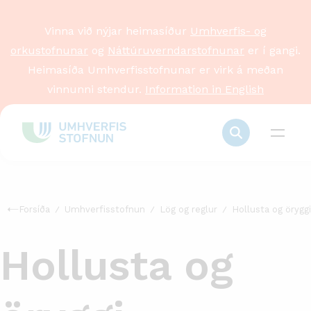
Vinna við nýjar heimasíður
Umhverfis- og
orkustofnunar
og
Náttúruverndarstofnunar
er í gangi.
Heimasíða Umhverfisstofnunar er virk á meðan
vinnunni stendur.
Information in English
Forsíða
Umhverfisstofnun
Lög og reglur
Hollusta og öryggi
Hollusta og