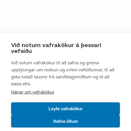
Við notum vafrakökur á þessari
vefsíðu
Styttu þér leið
Við notum vafrakökur til að safna og greina
upplýsingar um notkun og virkni vefsíðunnar, til að
Mest skoðað
geta notað lausnir frá samfélagsmiðlum og til að
bæta efni.
Starfsstöðvar
Nánar um vafrakökur
Leyfa vafrakökur
Hafna öllum
Náttúruverndarstofnun