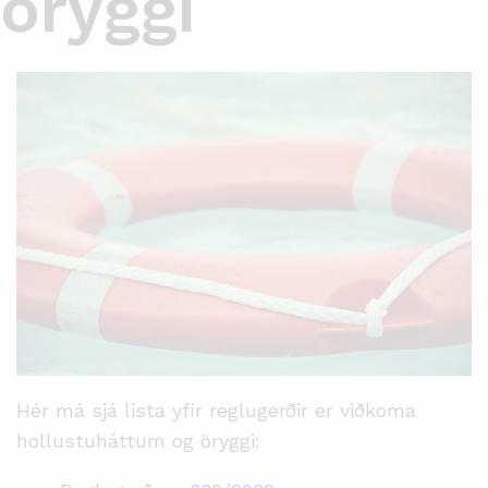
öryggi
Hér má sjá lista yfir reglugerðir er viðkoma
hollustuháttum og öryggi: