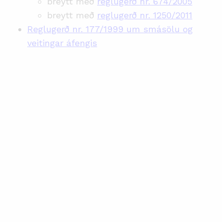
breytt með
reglugerð nr. 674/2005
breytt með
reglugerð nr. 1250/2011
Reglugerð nr. 177/1999 um smásölu og
veitingar áfengis