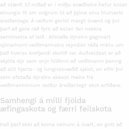
að stærð. Ef miðað er í miðju svæðisins hefur kúlan
einungis 10 sm svigrúm til að þjóna sínu hlutverki
áreiðanlega. Á veiðum gerist margt óvænt og því
þarf að gera ráð fyrir að kúlan fari nokkra
sentimetra af leið. Afstaða dýrsins gagnvart
sjónarhorni veiðimannsins reyndist ráða miklu um
það hversu krefjandi skotið var. Auðveldast er að
skjóta dýr sem snýr hliðinni að veiðimanni þannig
að allt hjarta- og lungnasvæðið sjáist, en eftir því
sem afstaða dýrsins skáast meira frá
veiðimanninnum verður áreiðanlegt skot erfiðara.
Samhengi á milli fjölda
æfingaskota og færri feilskota
Það þarf ekki að koma neinum á óvart, en gott að