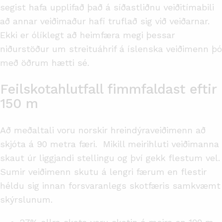
segist hafa upplifað það á síðastliðnu veiðitímabili
að annar veiðimaður hafi truflað sig við veiðarnar.
Ekki er ólíklegt að heimfæra megi þessar
niðurstöður um streituáhrif á íslenska veiðimenn þó
með öðrum hætti sé.
Feilskotahlutfall fimmfaldast eftir
150 m
Að meðaltali voru norskir hreindýraveiðimenn að
skjóta á 90 metra færi. Mikill meirihluti veiðimanna
skaut úr liggjandi stellingu og því gekk flestum vel.
Sumir veiðimenn skutu á lengri færum en flestir
héldu sig innan forsvaranlegs skotfæris samkvæmt
skýrslunum.