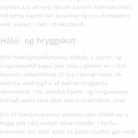
skyttan s.s. að vera fjórum sinnum hæfileikaríkari.
Við þetta bætist fall kúlunnar og ytri áhrifaþættir
sem aukast í takt við skotfærið.
Háls- og hryggskot
83% hreindýraveiðimanna miðuðu á hjarta- og
lungnasvæðið þegar þeir tóku í gikkinn en í allri
kennslu síðastliðinna 20 ára í Noregi hefur rík
áhersla verið lögð á að það sé öruggasta
skotmarkið. 13% ætlaðra hjarta- og lungnaskota
hafnaði samt sem áður ekki á tilætluðum stað.
Eitt af hverjum þremur skotum sem miðað var á
hrygg eða háls endaði annarsstaðar í dýrinu.
Rannsókn frá 2006 sýndi að þetta hlutfall gat verið