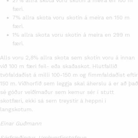
27% allra skota voru skotin á meira en 100 m
færi.
7% allra skota voru skotin á meira en 150 m
færi.
1% allra skota voru skotin á meira en 299 m
færi.
Alls voru 2,8% allra skota sem skotin voru á innan
við 100 m færi feil- eða skaðaskot. Hlutfallið
tvöfaldaðist á milli 100-150 m og fimmfaldaðist eftir
150 m. Viðhorfið sem leggja skal áherslu á er að það
sé góður veiðimaður sem kemur sér í stutt
skotfæri, ekki sá sem treystir á heppni í
langskotum.
Einar Guðmann
Sérfræðingur, Umhverfisstofnun