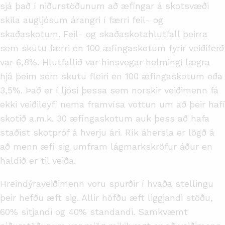
sjá það í niðurstöðunum að æfingar á skotsvæði
skila augljósum árangri í færri feil- og
skaðaskotum. Feil- og skaðaskotahlutfall þeirra
sem skutu færri en 100 æfingaskotum fyrir veiðiferð
var 6,8%. Hlutfallið var hinsvegar helmingi lægra
hjá þeim sem skutu fleiri en 100 æfingaskotum eða
3,5%. Það er í ljósi þessa sem norskir veiðimenn fá
ekki veiðileyfi nema framvísa vottun um að þeir hafi
skotið a.m.k. 30 æfingaskotum auk þess að hafa
staðist skotpróf á hverju ári. Rík áhersla er lögð á
að menn æfi sig umfram lágmarkskröfur áður en
haldið er til veiða.
Hreindýraveiðimenn voru spurðir í hvaða stellingu
þeir hefðu æft sig. Allir höfðu æft liggjandi stöðu,
60% sitjandi og 40% standandi. Samkvæmt