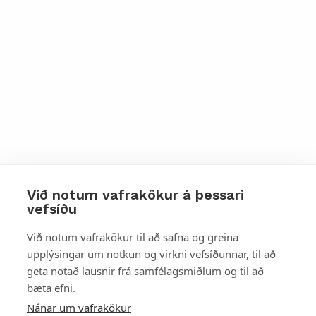
Við notum vafrakökur á þessari
vefsíðu
Styttu þér leið
Við notum vafrakökur til að safna og greina
upplýsingar um notkun og virkni vefsíðunnar, til að
Mest skoðað
geta notað lausnir frá samfélagsmiðlum og til að
bæta efni.
Starfsstöðvar
Nánar um vafrakökur