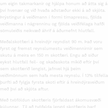
um eigin takmarkanir og hjálpa honum að átta sig á
því hvenær og við hvaða aðstæður ekki á að skjóta.
Þrýstingur á veiðimann í formi tímapressu, fjölda
veiðimanna í nágrenninu og fjölda veiðifélaga hafði
sömuleiðis neikvæð áhrif á áðurnefnt hlutfall.
Meðalskotfæri á hreindýr reyndist 90 m. Það voru
fyrst og fremst reynslumestu veiðimennirnir sem
skutu á meira en 150 m skotfæri. Engu að síður
eykst hlutfall feil- og skaðaskota mikið eftir því
sem skotfærið lengist, jafnvel hjá þeim
veiðimönnum sem hafa mesta reynslu. Í 13% tilfella
þurfti að fylgja fyrsta skoti eftir á hreindýraveiðum
með því að skjóta aftur.
Með tvöföldun skotfæris fjórfaldast ákomusvæði
kúlunnar. Til að tvöfalda lengd skotfæris þarf