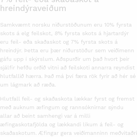
hreindýraveiðum
Samkvæmt norsku niðurstöðunum eru 10% fyrsta
skots á elg feilskot, 8% fyrsta skots á hjartardýr
eru feil- eða skaðaskot og 7% fyrsta skots á
hreindýr. Þetta eru þær niðurstöður sem veiðimenn
gáfu upp í skýrslum. Aðspurðir um það hvort þeir
sjálfir hefðu orðið vitni að feilskoti annarra reyndist
hlutfallið hærra. Það má því færa rök fyrir að hér sé
um lágmark að ræða.
Hlutfall feil- og skaðaskota lækkar fyrst og fremst
með auknum æfingum og rannsóknirnar sýndu
allar að beint samhengi var á milli
æfingaskotafjölda og lækkandi líkum á feil- og
skaðaskotum. Æfingar gera veiðimanninn meðvitaðri