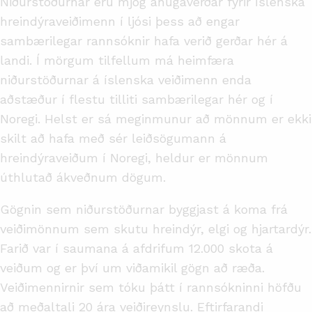
Niðurstöðurnar eru mjög áhugaverðar fyrir íslenska
hreindýraveiðimenn í ljósi þess að engar
sambærilegar rannsóknir hafa verið gerðar hér á
landi. Í mörgum tilfellum má heimfæra
niðurstöðurnar á íslenska veiðimenn enda
aðstæður í flestu tilliti sambærilegar hér og í
Noregi. Helst er sá meginmunur að mönnum er ekki
skilt að hafa með sér leiðsögumann á
hreindýraveiðum í Noregi, heldur er mönnum
úthlutað ákveðnum dögum.
Gögnin sem niðurstöðurnar byggjast á koma frá
veiðimönnum sem skutu hreindýr, elgi og hjartardýr.
Farið var í saumana á afdrifum 12.000 skota á
veiðum og er því um viðamikil gögn að ræða.
Veiðimennirnir sem tóku þátt í rannsókninni höfðu
að meðaltali 20 ára veiðireynslu. Eftirfarandi