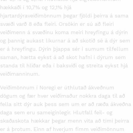
hækkaði í 10,7% og 12,1% hjá
hjartardýraveiðimönnum þegar fjöldi þeirra á sama
svæði varð 8 eða fleiri. Orsökin er sú að fleiri
veiðimenn á svæðinu koma meiri hreyfingu á dýrin
og þannig aukast líkurnar á að skotið sé á dýr sem
er á hreyfingu. Dýrin þjappa sér í sumum tilfellum
saman, hætta eykst á að skot hafni í dýrum sem
standa til hliðar eða í baksviði og streita eykst hjá
veiðimanninum.
Veiðimönnum í Noregi er úthlutað ákveðnum
dögum og fær hver veiðimaður nokkra daga til að
fella sitt dýr auk þess sem um er að ræða ákveðna
daga sem eru sameiginlegir. Hlutfall feil- og
skaðaskota hækkar þegar menn vita að tími þeirra
er á þrotum. Einn af hverjum fimm veiðimönnum