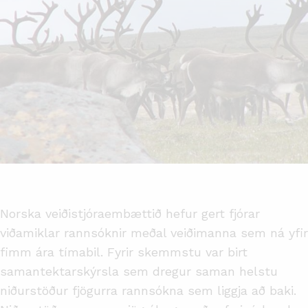
Norska veiðistjóraembættið hefur gert fjórar
viðamiklar rannsóknir meðal veiðimanna sem ná yfir
fimm ára tímabil. Fyrir skemmstu var birt
samantektarskýrsla sem dregur saman helstu
niðurstöður fjögurra rannsókna sem liggja að baki.