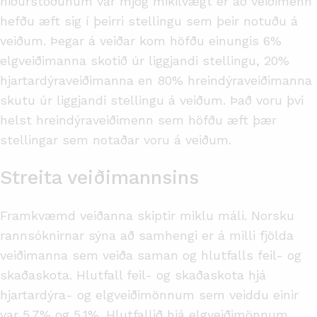
niðurstöðunum var mjög mikilvægt er að veiðimenn
hefðu æft sig í þeirri stellingu sem þeir notuðu á
veiðum. Þegar á veiðar kom höfðu einungis 6%
elgveiðimanna skotið úr liggjandi stellingu, 20%
hjartardýraveiðimanna en 80% hreindýraveiðimanna
skutu úr liggjandi stellingu á veiðum. Það voru þvi
helst hreindýraveiðimenn sem höfðu æft þær
stellingar sem notaðar voru á veiðum.
Streita veiðimannsins
Framkvæmd veiðanna skiptir miklu máli. Norsku
rannsóknirnar sýna að samhengi er á milli fjölda
veiðimanna sem veiða saman og hlutfalls feil- og
skaðaskota. Hlutfall feil- og skaðaskota hjá
hjartardýra- og elgveiðimönnum sem veiddu einir
var 5,7% og 5,1%. Hlutfallið hjá elgveiðimönnum