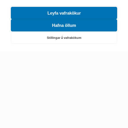
Leyfa vafrakökur
Hafna öllum
Náttúruverndarstofnun
Veiðimál, friðlýst svæði, landvarsla og náttúruvernd
Stillingar á vafrakökum
Netfang: nattura@nattura.is
Sími: 55 66 800
Umhverfis- og orkustofnun
Efnamál, eftirlit, haf- og vatnsmál, hringrásarhagkerfi, leyfi,
loftgæði, loftslagsmál og orkuskipti
▶ Hafa samband
Sími: 569 6000
Kennitala Umhverfis- og orkustofnunar
7010022880