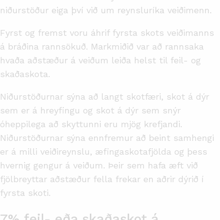
niðurstöður eiga því við um reynsluríka veiðimenn.
Fyrst og fremst voru áhrif fyrsta skots veiðimanns
á bráðina rannsökuð. Markmiðið var að rannsaka
hvaða aðstæður á veiðum leiða helst til feil- og
skaðaskota.
Niðurstöðurnar sýna að langt skotfæri, skot á dýr
sem er á hreyfingu og skot á dýr sem snýr
óheppilega að skyttunni eru mjög krefjandi.
Niðurstöðurnar sýna ennfremur að beint samhengi
er á milli veiðireynslu, æfingaskotafjölda og þess
hvernig gengur á veiðum. Þeir sem hafa æft við
fjölbreyttar aðstæður fella frekar en aðrir dýrið í
fyrsta skoti.
7% feil- eða skaðaskot á