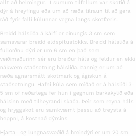
allt að helmingur. Í sumum tilfellum var skotið á
dýr á hreyfingu eða um að ræða tilraun til að gera
ráð fyrir falli kúlunnar vegna langs skotfæris.
Breidd hálsliða á kálfi er einungis 3 sm sem
samsvarar breidd eldspítustokks. Breidd hálsliða á
fullorðnu dýri er um 6 sm en það sem
veiðimaðurinn sér eru breiður háls og feldur en ekki
nákvæm staðsetning hálsliða. Þannig er um að
ræða agnarsmátt skotmark og ágiskun á
staðsetningu. Hafni kúla sem miðað er á hálsliði 3-
5 sm of neðarlega fer hún í gegnum barkakýlið eða
hálsinn með tilheyrandi skaða. Þeir sem reyna háls
og hryggskot eru samkvæmt þessu að treysta á
heppni, á kostnað dýrsins.
Hjarta- og lungnasvæðið á hreindýri er um 20 sm