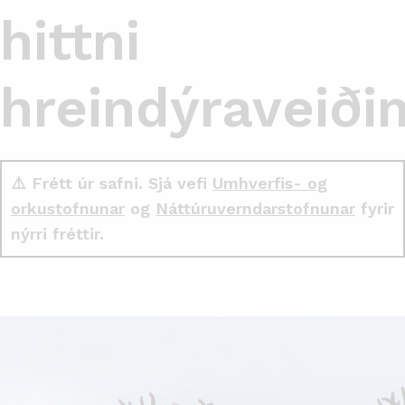
hittni
hreindýraveið
⚠️ Frétt úr safni. Sjá vefi
Umhverfis- og
orkustofnunar
og
Náttúruverndarstofnunar
fyrir
nýrri fréttir.