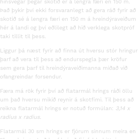
hinsvegar þegar skotið er á lengra færi en 150 m.
Það þykir því ekki forsvaranlegt að gera ráð fyrir að
skotið sé á lengra færi en 150 m á hreindýraveiðum
hér á landi og því eðlilegt að hið verklega skotpróf
taki tillit til þess.
Liggur þá næst fyrir að finna út hversu stór hringur
þarf að vera til þess að endurspegla þær kröfur
sem gera þarf til hreindýraveiðimanna miðað við
ofangreindar forsendur.
Færa má rök fyrir því að flatarmál hrings ráði öllu
um það hversu mikið reynir á skotfimi. Til þess að
reikna flatarmál hrings er notuð formúlan:
3,14 x
radíus x radíus.
Flatarmál 30 sm hrings er fjórum sinnum meira en