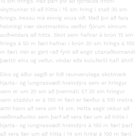
15 sm hrings. Það þarf því að fjórfalda hittni
skyttunnar til að hitta í 15 sm hring í stað 30 sm
hrings. Þessu má einnig snúa við. Með því að fara
helmingi nær skotmarkinu verður fjórum sinnum
auðveldara að hitta. Skot sem hafnar á brún 15 sm
hrings á 50 m færi hafnar í brún 30 sm hrings á 100
m færi. Hér er gert ráð fyrir að engir utanaðkomandi
þættir eins og veður, vindar eða kúluferill hafi áhrif.
Eins og áður sagði er hið raunverulega skotmark
hjarta- og lungnasvæði hreindýrs sem er hringur
sem er um 20 sm að þvermáli. Ef 20 sm hringur
sem staddur er á 150 m færi er færður á 100 metra
ætti hann að vera um 14 sm. Þetta segir okkur að
veiðimaðurinn sem þarf að vera fær um að hitta í
hjarta- og lungnasvæði hreindýrs á 150 m færi þarf
að vera fær um að hitta í 14 sm hring á 100 m færi.