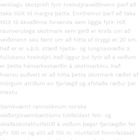
verklegu skotprófi fyrir hreindýraveiðimenn þarf að
taka tillit til margra þátta. Ennfremur þarf að taka
tillit til ákveðinna forsenda sem liggja fyrir. Hið
raunverulega skotmark sem gerð er krafa um að
veiðimenn séu færir um að hitta af öryggi er 20 sm.
Það er er u.þ.b. stærð hjarta- og lungnasvæðis á
fullvöxnu hreindýri. Það liggur því fyrir að á veiðum
er þetta hámarksstærðin á skotmarkinu. Það
hversu auðvelt er að hitta þetta skotmark ræðst af
mörgum atriðum en fjarlægð og afstaða ræður þar
mestu.
Samkvæmt rannsóknum norska
veiðistjóraembættisins tvöfaldast feil- og
skaðaskotahlutfallið á veiðum þegar fjarlægðin fer
yfir 100 m og allt að 150 m. Hlutfallið fimmfaldast