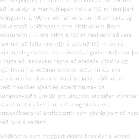
endurspegla þær kröfur að veiðimaður sé fær um
að fella dýr á mannúðlegan hátt á 150 m færi þarf
hringurinn á 100 m færi að vera um 14 sm eins og
áður sagði. Veiðimaður sem hittir öllum fimm
skotunum í 14 sm hring á 100 m færi ætti að vera
fær um að fella hreindýr á allt að 150 m færi á
mannúðlegan hátt séu aðstæður góðar. Hafa ber þó
í huga að rannsóknir sýna að afstaða dýrsins og
sjónlínan frá veiðimanninum ræður miklu um
áreiðanleika skotsins. Snúi hreindýr hliðinni að
veiðimanni er sjáanleg stærð hjarta- og
lungnasvæðis um 20 sm. Breytist afstaðan minnkar
stærðin. Kúluferillinn, veður og vindar eru
utanaðkomandi áhrifaþættir sem einnig þarf að gera
ráð fyrir á veiðum.
Veiðimenn sem hyggjast skjóta hreindýr á lengra