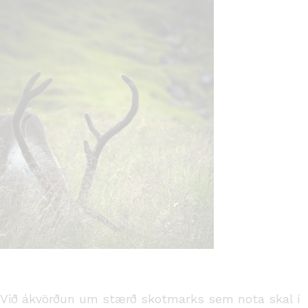
Við ákvörðun um stærð skotmarks sem nota skal í