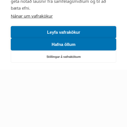
Mest skoðað
geta notað lausnir frá samfélagsmiðlum og til að
bæta efni.
Starfsstöðvar
Nánar um vafrakökur
Leyfa vafrakökur
Hafna öllum
Náttúruverndarstofnun
Veiðimál, friðlýst svæði, landvarsla og náttúruvernd
Stillingar á vafrakökum
Netfang: nattura@nattura.is
Sími: 55 66 800
Umhverfis- og orkustofnun
Efnamál, eftirlit, haf- og vatnsmál, hringrásarhagkerfi, leyfi,
loftgæði, loftslagsmál og orkuskipti
▶ Hafa samband
Sími: 569 6000