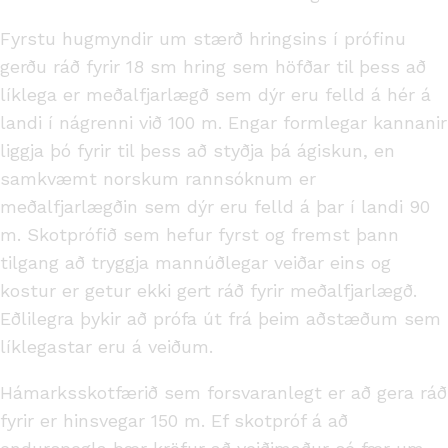
Fyrstu hugmyndir um stærð hringsins í prófinu
gerðu ráð fyrir 18 sm hring sem höfðar til þess að
líklega er meðalfjarlægð sem dýr eru felld á hér á
landi í nágrenni við 100 m. Engar formlegar kannanir
liggja þó fyrir til þess að styðja þá ágiskun, en
samkvæmt norskum rannsóknum er
meðalfjarlægðin sem dýr eru felld á þar í landi 90
m. Skotprófið sem hefur fyrst og fremst þann
tilgang að tryggja mannúðlegar veiðar eins og
kostur er getur ekki gert ráð fyrir meðalfjarlægð.
Eðlilegra þykir að prófa út frá þeim aðstæðum sem
líklegastar eru á veiðum.
Hámarksskotfærið sem forsvaranlegt er að gera ráð
fyrir er hinsvegar 150 m. Ef skotpróf á að