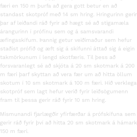
færi en 150 m þurfa að gera gott betur en að
standast skotpróf með 14 sm hring. Hringurinn gerir
þar af leiðandi ráð fyrir að hægt sé að stigamæla
árangurinn í prófinu sem og á samsvarandi
æfingaskífum. Þannig getur veiðimaður sem hefur
staðist prófið og æft sig á skífunni áttað sig á eigin
takmörkunum í lengd skotfæris. Til þess að
forsvaranlegt sé að skjóta á 20 sm skotmark á 200
m færi þarf skyttan að vera fær um að hitta öllum
skotum í 10 sm skotmark á 100 m færi. Hið verklega
skotpróf sem lagt hefur verið fyrir leiðsögumenn
fram til þessa gerir ráð fyrir 10 sm hring.
Mismunandi fjarlægðir yfirfærðar á prófskífuna sem
gerir ráð fyrir því að hitta 20 sm skotmark á hámark
150 m færi.