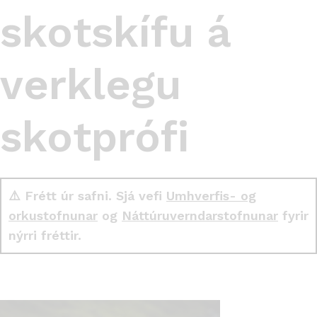
skotskífu á
verklegu
skotprófi
⚠️ Frétt úr safni. Sjá vefi
Umhverfis- og
orkustofnunar
og
Náttúruverndarstofnunar
fyrir
nýrri fréttir.