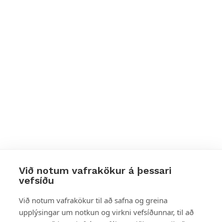
Við notum vafrakökur á þessari
vefsíðu
Styttu þér leið
Við notum vafrakökur til að safna og greina
upplýsingar um notkun og virkni vefsíðunnar, til að