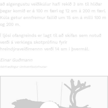
að algengustu veiðikúlur hafi rekið 3 sm til hliðar
þegar komið er á 100 m færi og 12 sm á 200 m færi.
Kúla getur ennfremur fallið um 15 sm á milli 100 m
og 200 m.
Í ljósi ofangreinds er lagt til að skífan sem notuð
verði á verklega skotprófinu fyrir
hreindýraveiðimennn verði 14 sm í þvermál.
Einar Guðmann
Sérfræðingur Umhverfisstofnunar