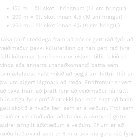
150 m = öll skot í hringnum (14 sm hringur)
200 m = öll skot innan 4,5 (10 sm hringur)
250 m = öll skot innan 6,5 (8 sm hringur)
Taka þarf sterklega fram að hér er gert ráð fyrir að
veiðimaður þekki kúluferilinn og hafi gert ráð fyrir
falli kúlunnar. Ennfremur er ekkert tillit tekið til
vinds eða annarra utanaðkomandi þátta sem
tvímælalaust hafa mikið að segja um hittni. Hér er
því um algert lágmark að ræða. Ennfremur er vert
að taka fram að þrátt fyrir að veiðimaður fái fullt
hús stiga fyrir prófið er ekki þar með sagt að hann
geti skotið á hvaða færi sem er á veiðum. Próf sem
tekið er við staðlaðar aðstæður á skotvelli getur
aldrei jafngilt aðstæðum á veiðum. Ef um er að
ræða hliðarvind sem er 6 m á sek má gera ráð fyrir